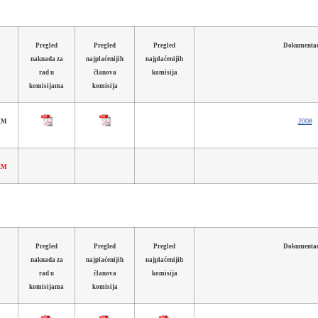
Pregled
Pregled
Pregled
Dokumentac
naknada za
najplaćenijih
najplaćenijih
rad u
članova
komisija
komisijama
komisija
2008
 KM
 KM
Pregled
Pregled
Pregled
Dokumentac
naknada za
najplaćenijih
najplaćenijih
rad u
članova
komisija
komisijama
komisija