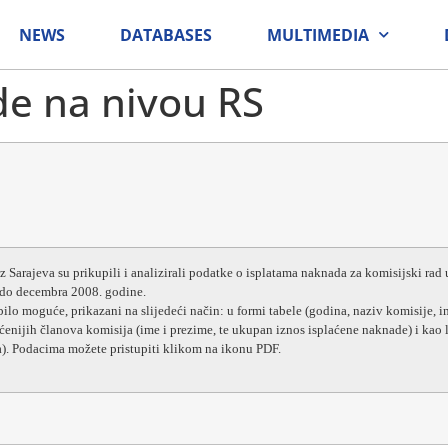
NEWS
DATABASES
MULTIMEDIA
e na nivou RS
 Sarajeva su prikupili i analizirali podatke o isplatama naknada za komisijski rad u
 do decembra 2008. godine.
bilo moguće, prikazani na slijedeći način: u formi tabele (godina, naziv komisije, i
aćenijih članova komisija (ime i prezime, te ukupan iznos isplaćene naknade) i kao l
a). Podacima možete pristupiti klikom na ikonu PDF.