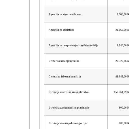
Agencija za sigurnost hrane
8.900,00
Agencija za statistiku
24.060,00
Agencija za unapređenje stranih investicija
8.040,00
Centar za uklanjanje mina
22.525,96
Centralna izborna komisija
41.943,00
Direkcija za civilno zrakoplovstvo
152.264,09
Direkcija za ekonomsko planiranje
600,00 
Direkcija za europske integracije
600,00 