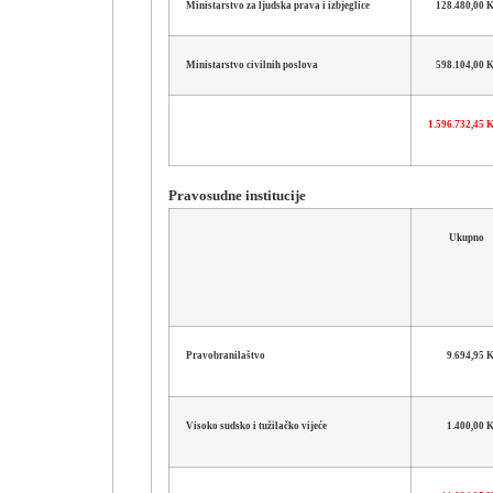
Ministarstvo za ljudska prava i izbjeglice
128.480,00
Ministarstvo civilnih poslova
598.104,00
1.596.732,45
Pravosudne institucije
Ukupno
Pravobranilaštvo
9.694,95
Visoko sudsko i tužilačko vijeće
1.400,00