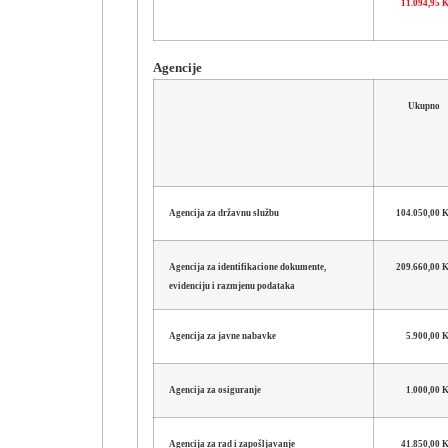
11.094,95
Agencije
Ukupno
Agencija za državnu službu
104.050,00
Agencija za identifikacione dokumente,
209.660,00
evidenciju i razmjenu podataka
Agencija za javne nabavke
5.900,00
Agencija za osiguranje
1.000,00
Agencija za rad i zapošljavanje
41.850,00