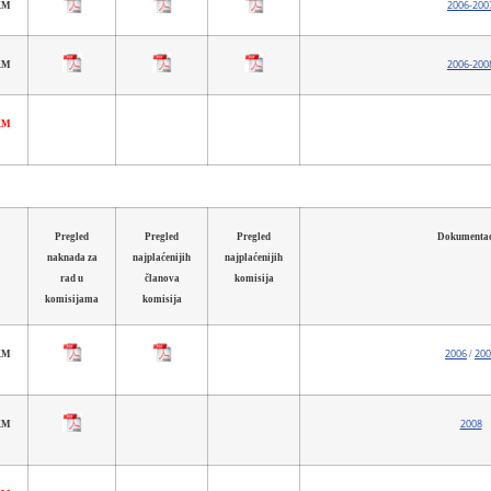
2006-200
 KM
2006-200
 KM
 KM
Pregled
Pregled
Pregled
Dokumentac
naknada za
najplaćenijih
najplaćenijih
rad u
članova
komisija
komisijama
komisija
2006
200
 KM
/
2008
 KM