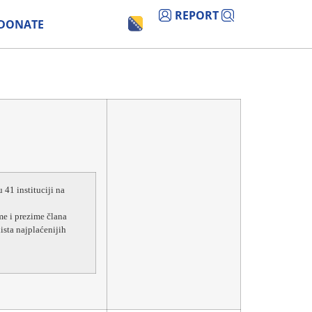
REPORT
DONATE
 41 instituciji na
me i prezime člana
ista najplaćenijih