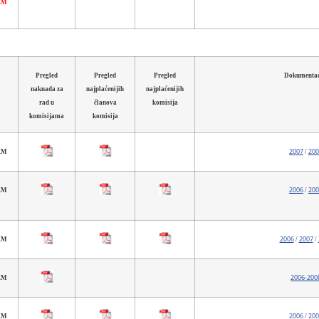
 KM
Pregled
Pregled
Pregled
Dokumentac
naknada za
najplaćenijih
najplaćenijih
rad u
članova
komisija
komisijama
komisija
2007
200
 KM
/
2006
200
 KM
/
2006
2007
 KM
/
/
2006-200
 KM
2006
200
 KM
/