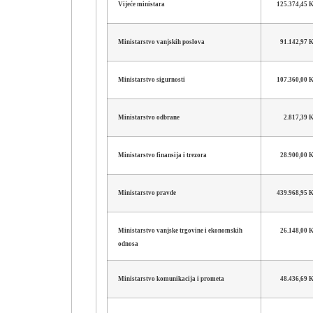
Vijeće ministara
125.374,45
Ministarstvo vanjskih poslova
91.142,97
Ministarstvo sigurnosti
107.360,00
Ministarstvo odbrane
2.817,39
Ministarstvo finansija i trezora
28.900,00
Ministarstvo pravde
439.968,95
Ministarstvo vanjske trgovine i ekonomskih
26.148,00
odnosa
Ministarstvo komunikacija i prometa
48.436,69