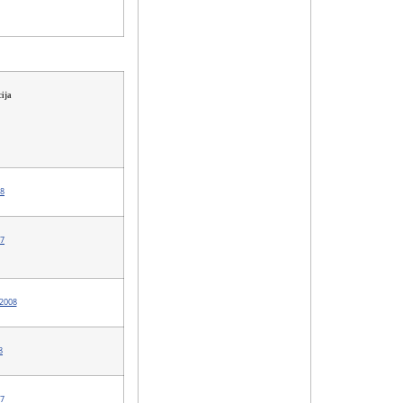
ija
8
7
2008
8
7