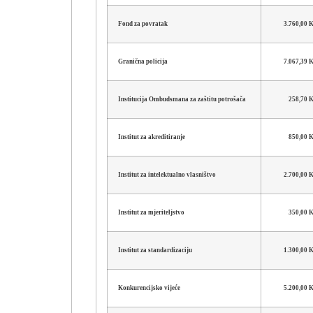
Fond za povratak
3.760,00
Granična policija
7.067,39
Institucija Ombudsmana za zaštitu potrošača
258,70 
Institut za akreditiranje
850,00 
Institut za intelektualno vlasništvo
2.700,00
Institut za mjeriteljstvo
350,00 
Institut za standardizaciju
1.300,00
Konkurencijsko vijeće
5.200,00