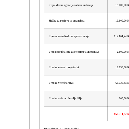
Regulatorna agencija za komunikacije
13.000,00
Služba za poslove sa strancima
10.600,00
Uprava za indirektno oporezivanje
117.161,74
Ured koordinatora za reformu javne uprave
2.800,00
Ured za razmatranje žalbi
16.050,00
Ured za veterinarstvo
66.720,34
Ured za zaštitu zdravlja bilja
300,00 
869.511,22