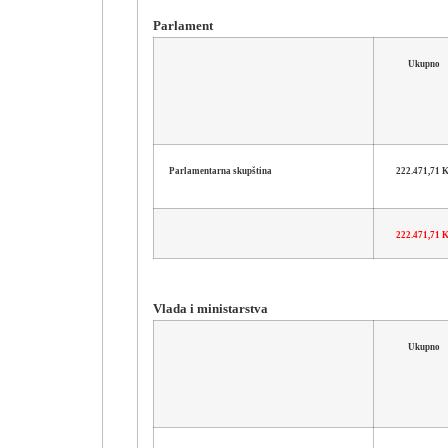
Parlament
Ukupno
Parlamentarna skupština
222.471,71
222.471,71
Vlada i ministarstva
Ukupno