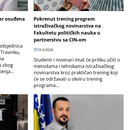
đar osuđena
Pokrenut trening program
istraživačkog novinarstva na
Fakultetu političkih nauka u
partnerstvu sa CIN-om
redsjednica
10.4.2026.
Travniku,
na
Studenti i novinari imat će priliku učiti o
a zbog
metodama i tehnikama istraživačkog
enja...
novinarstva kroz praktičan trening koji
će se održavati u okviru trening
programa...