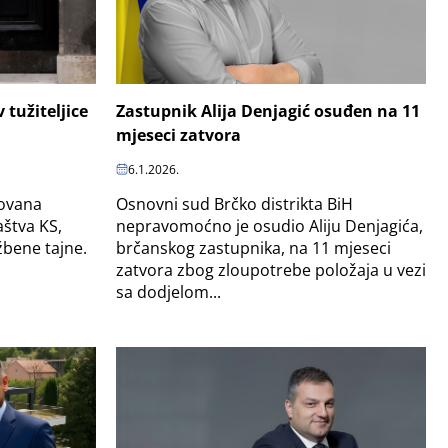
 tužiteljice
Zastupnik Alija Denjagić osuđen na 11
mjeseci zatvora
6.1.2026.
dovana
Osnovni sud Brčko distrikta BiH
aštva KS,
nepravomoćno je osudio Aliju Denjagića,
žbene tajne.
brčanskog zastupnika, na 11 mjeseci
zatvora zbog zloupotrebe položaja u vezi
sa dodjelom...