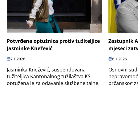
Potvrđena optužnica protiv tužiteljice
Zastupnik A
Jasminke Knežević
mjeseci zat
7.1.2026.
6.1.2026.
Jasminka Knežević, suspendovana
Osnovni sud 
tužiteljica Kantonalnog tužilaštva KS,
nepravomoćno
optužena je za odavanje službene tajne.
brčanskog za
zatvora zbog
sa dodjelom.