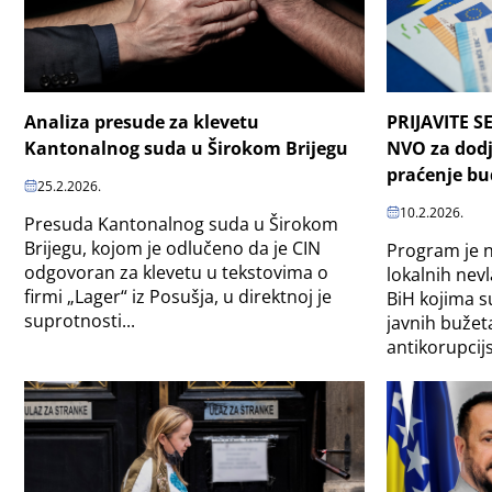
Analiza presude za klevetu
PRIJAVITE SE
Kantonalnog suda u Širokom Brijegu
NVO za dodj
praćenje bu
25.2.2026.
10.2.2026.
Presuda Kantonalnog suda u Širokom
Brijegu, kojom je odlučeno da je CIN
Program je 
odgovoran za klevetu u tekstovima o
lokalnih nevl
firmi „Lager“ iz Posušja, u direktnoj je
BiH kojima s
suprotnosti...
javnih bužet
antikorupcijs