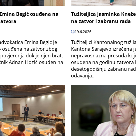
 Emina Begić osuđena na
Tužiteljica Jasminka Knež
zatvora
na zatvor i zabranu rada
19.6.2026.
dvokatica Emina Begić je
Tužiteljici Kantonalnog tužil
 osuđena na zatvor zbog
Kantona Sarajevo izrečena j
povjerenja dok je njen brat,
nepravosnažna presuda koj
ećnik Adnan Hozić osuđen na
osuđena na godinu zatvora 
desetogodišnju zabranu ra
odavanja...