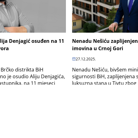
lija Denjagić osuđen na 11
Nenadu Nešiću zaplijenjen
vora
imovina u Crnoj Gori
27.12.2025.
Brčko distrikta BiH
Nenadu Nešiću, bivšem mini
 je osudio Aliju Denjagića,
sigurnosti BiH, zaplijenjena 
stupnika, na 11 mjeseci
luksuzna stana u Tivtu zbog
 zloupotrebe položaja u vezi
pranje novca. Njegovoj supru
..
zaplijenjen stan sa garažom.