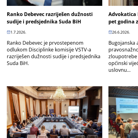
Ranko Debevec razriješen dužnosti
Advokatica
sudije i predsjednika Suda BiH
pet godina 
1.7.2026.
26.6.2026.
Ranko Debevec je prvostepenom
Bugojanska a
odlukom Disciplinke komisije VSTV-a
pravosnažno
razriješen dužnosti sudije i predsjednika
zloupotrebe 
Suda BiH.
općinski vij
uslovnu...