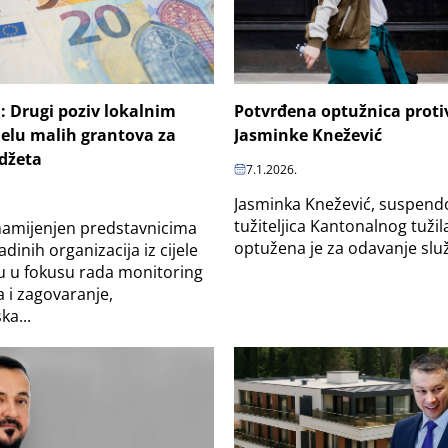
: Drugi poziv lokalnim
Potvrđena optužnica protiv
elu malih grantova za
Jasminke Knežević
džeta
7.1.2026.
Jasminka Knežević, suspen
tužiteljica Kantonalnog tužil
namijenjen predstavnicima
optužena je za odavanje slu
adinih organizacija iz cijele
u u fokusu rada monitoring
a i zagovaranje,
ka...