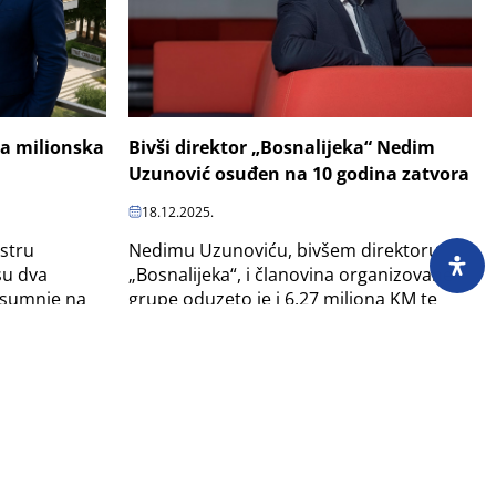
a milionska
Bivši direktor „Bosnalijeka“ Nedim
Uzunović osuđen na 10 godina zatvora
18.12.2025.
stru
Nedimu Uzunoviću, bivšem direktoru
su dva
„Bosnalijeka“, i članovina organizovane
 sumnje na
grupe oduzeto je i 6,27 miliona KM te
zi je
vrijedne nekretnine i dionice, navedeno
..
je u prvostepenoj...