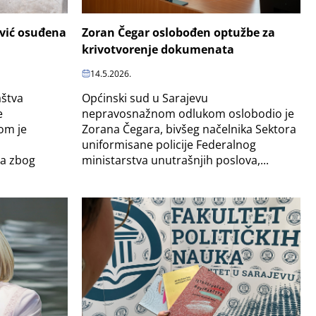
ević osuđena
Zoran Čegar oslobođen optužbe za
krivotvorenje dokumenata
14.5.2026.
aštva
Općinski sud u Sarajevu
e
nepravosnažnom odlukom oslobodio je
om je
Zorana Čegara, bivšeg načelnika Sektora
i
uniformisane policije Federalnog
da zbog
ministarstva unutrašnjih poslova,...