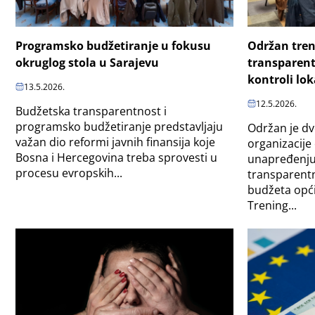
Programsko budžetiranje u fokusu
Održan tren
okruglog stola u Sarajevu
transparentn
kontroli lo
13.5.2026.
12.5.2026.
Budžetska transparentnost i
programsko budžetiranje predstavljaju
Održan je dv
važan dio reformi javnih finansija koje
organizacije 
Bosna i Hercegovina treba sprovesti u
unapređenju
procesu evropskih...
transparentno
budžeta opći
Trening...