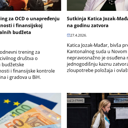
ing za OCD o unapređenju
Sutkinja Katica Jozak-Ma
osti i finansijskoj
na godinu zatvora
kalnih budžeta
27.4.2026.
Katica Jozak-Mađar, bivša p
Kantonalnog suda u Novom 
odnevni trening za
nepravosnažno je osuđena 
civilnog društva o
jednogodišnju kaznu zatvor
 budžetske
zloupotrebe položaja i ovlašt
sti i finansijske kontrole
na i gradova u BiH.