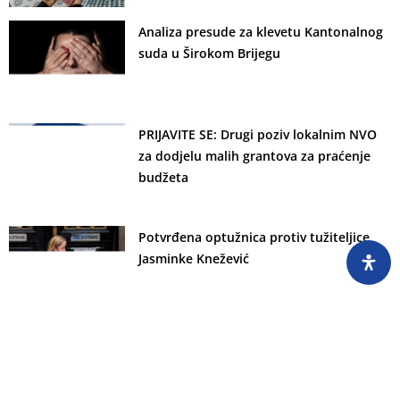
Analiza presude za klevetu Kantonalnog
suda u Širokom Brijegu
PRIJAVITE SE: Drugi poziv lokalnim NVO
za dodjelu malih grantova za praćenje
budžeta
Potvrđena optužnica protiv tužiteljice
Jasminke Knežević
Zastupnik Alija Denjagić osuđen na 11
mjeseci zatvora