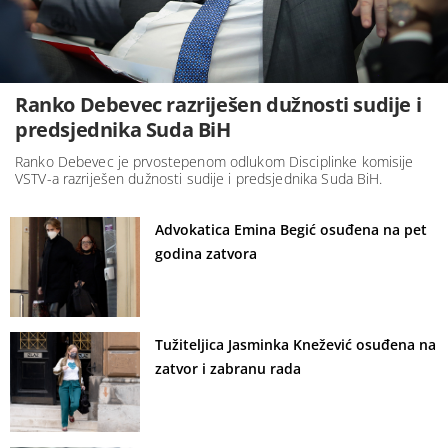
Ranko Debevec razriješen dužnosti sudije i
predsjednika Suda BiH
Ranko Debevec je prvostepenom odlukom Disciplinke komisije
VSTV-a razriješen dužnosti sudije i predsjednika Suda BiH.
Advokatica Emina Begić osuđena na pet
godina zatvora
Tužiteljica Jasminka Knežević osuđena na
zatvor i zabranu rada