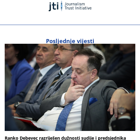
Posljednje vijesti
Ranko Debevec razriješen dužnosti sudije i predsjednika