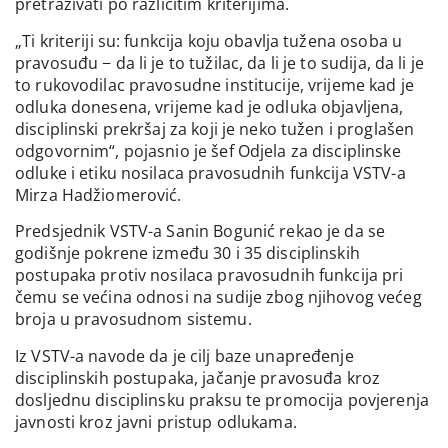
pretraživati po različitim kriterijima.
„Ti kriteriji su: funkcija koju obavlja tužena osoba u
pravosuđu − da li je to tužilac, da li je to sudija, da li je
to rukovodilac pravosudne institucije, vrijeme kad je
odluka donesena, vrijeme kad je odluka objavljena,
disciplinski prekršaj za koji je neko tužen i proglašen
odgovornim“, pojasnio je šef Odjela za disciplinske
odluke i etiku nosilaca pravosudnih funkcija VSTV-a
Mirza Hadžiomerović.
Predsjednik VSTV-a Sanin Bogunić rekao je da se
godišnje pokrene između 30 i 35 disciplinskih
postupaka protiv nosilaca pravosudnih funkcija pri
čemu se većina odnosi na sudije zbog njihovog većeg
broja u pravosudnom sistemu.
Iz VSTV-a navode da je cilj baze unapređenje
disciplinskih postupaka, jačanje pravosuđa kroz
dosljednu disciplinsku praksu te promocija povjerenja
javnosti kroz javni pristup odlukama.