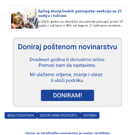
Epilog disciplinskih postupaka: sankcije za 21
sudiju i tužioca
U 2025. godini su okončani disciplinski postupci protiv 27
sudija i tužilaca iz BiH, od čega je 21 kažnjeno novčano,
opomenom i otpustom iz službe, a šestero oslobođeno
odgovornosti.
BAZA PODATAKA
DISCIPLINSKI POSTUPCI
VSTVBIH
Centar za istraživačko novinarstvo je nosilac certifikata