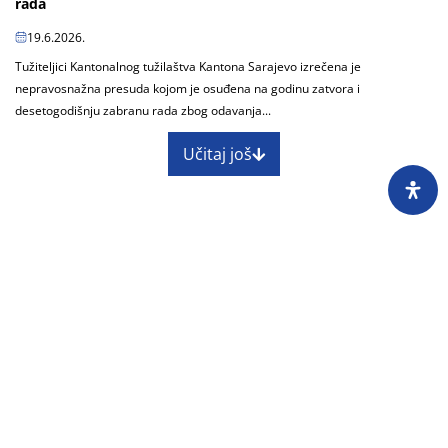
rada
19.6.2026.
Tužiteljici Kantonalnog tužilaštva Kantona Sarajevo izrečena je
nepravosnažna presuda kojom je osuđena na godinu zatvora i
desetogodišnju zabranu rada zbog odavanja...
Učitaj još
O nama
Impressum
Skupština
Godišnji izvještaj
Nagrade
Kontakti