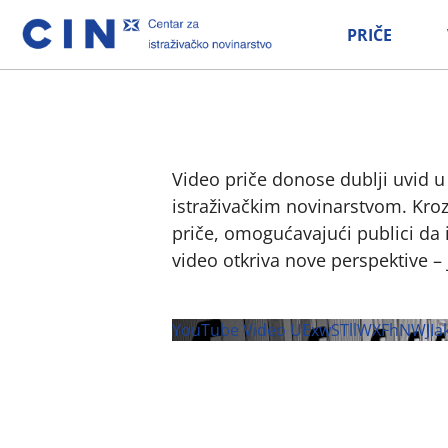
PRIČE
Video priče donose dublji uvid u
istraživačkim novinarstvom. Kroz
priče, omogućavajući publici da i
video otkriva nove perspektive – 
YouTube Video UExwSTllWXFhNWJ