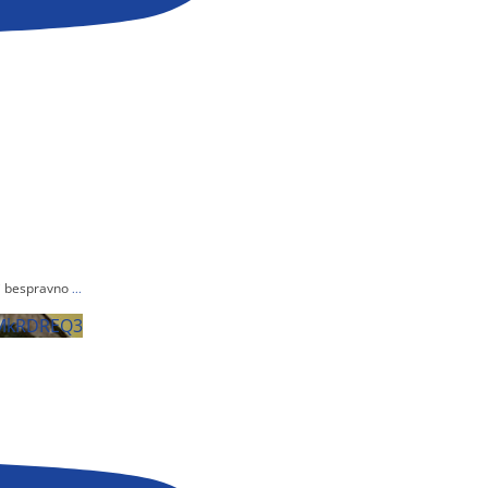
si bespravno
...
MkRDREQ3