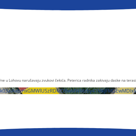
 Une u Lohovu narušavaju zvukovi čekića. Peterica radnika zakivaju daske na tera
WJIak03alAxbmxGMWlUSzRDMDBwMWMzby41MkJFMDEwMDIx