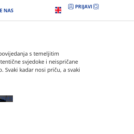
PRIJAVI
E NAS
povijedanja s temeljitim
utentične svjedoke i neispričane
. Svaki kadar nosi priču, a svaki
CNzE5