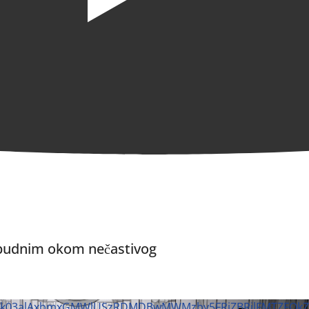
 budnim okom nečastivog
JIak03alAxbmxGMWlUSzRDMDBwMWMzby5FRjZBRjlFMTZFQk