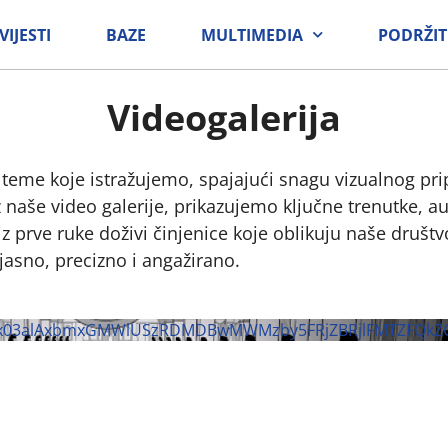
VIJESTI
BAZE
MULTIMEDIA
PODRŽIT
Videogalerija
 teme koje istražujemo, spajajući snagu vizualnog pri
 naše video galerije, prikazujemo ključne trenutke, a
z prve ruke doživi činjenice koje oblikuju naše društvo
jasno, precizno i angažirano.
Iak03alAxbmxGMWlUSzRDMDBwMWMzby5FRjZBRjlFMTZFQkZ