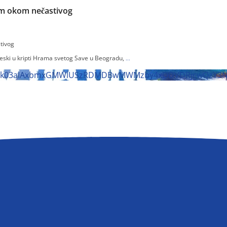
m okom nečastivog
tivog
freski u kripti Hrama svetog Save u Beogradu,
...
JIak03alAxbmxGMWlUSzRDMDBwMWMzby4xODVDRjcwQzY3Nk