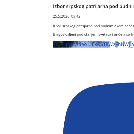
Izbor srpskog patrijarha pod budni
25.5.2026. 09:42
Izbor srpskog patrijarha pod budnim okom nečas
Blagoslovljeni pod okriljem svetaca i anđela sa 
YouTube Video UExwSTllWXFhNW