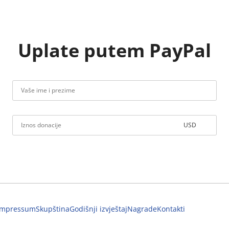
Uplate putem PayPal
USD
Impressum
Skupština
Godišnji izvještaj
Nagrade
Kontakti