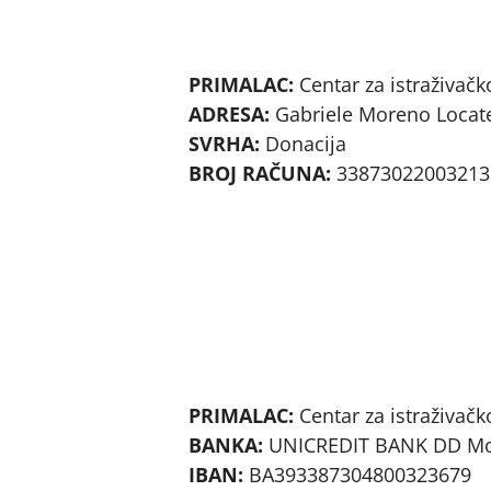
PRIMALAC:
Centar za istraživačk
ADRESA:
Gabriele Moreno Locatel
SVRHA:
Donacija
BROJ RAČUNA:
33873022003213
PRIMALAC:
Centar za istraživačk
BANKA:
UNICREDIT BANK DD Most
IBAN:
BA393387304800323679