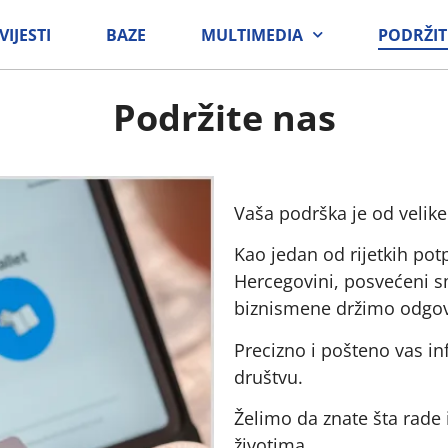
VIJESTI
BAZE
MULTIMEDIA
PODRŽIT
Podržite nas
Vaša podrška je od velike
Kao jedan od rijetkih pot
Hercegovini, posvećeni s
biznismene držimo odgov
Precizno i pošteno vas in
društvu.
Želimo da znate šta rade 
životima.