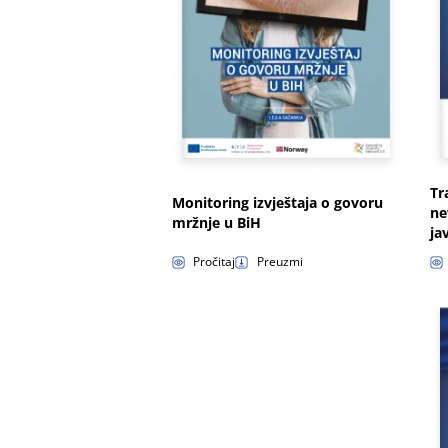
Tr
Monitoring izvještaja o govoru
ne
mržnje u BiH
ja
Pročitaj
Preuzmi