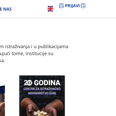
PRIJAVI
E NAS
om istraživanja i u publikacijama
ujući tome, institucije su
sa.