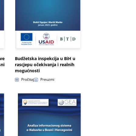
ive
Budžetska inspekcija u BiH u
sni
rascjepu očekivanja i realnih
mogućnosti
Pročitaj
Preuzmi