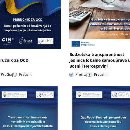
Budžetska transparentnost
iručnik za OCD
jedinica lokalne samouprave 
Bosni i Hercegovini
Pročitaj
Preuzmi
Pročitaj
Preuzmi