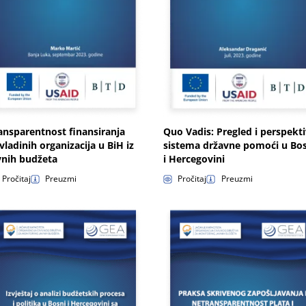
ansparentnost finansiranja
Quo Vadis: Pregled i perspekt
vladinih organizacija u BiH iz
sistema državne pomoći u Bo
vnih budžeta
i Hercegovini
Pročitaj
Preuzmi
Pročitaj
Preuzmi