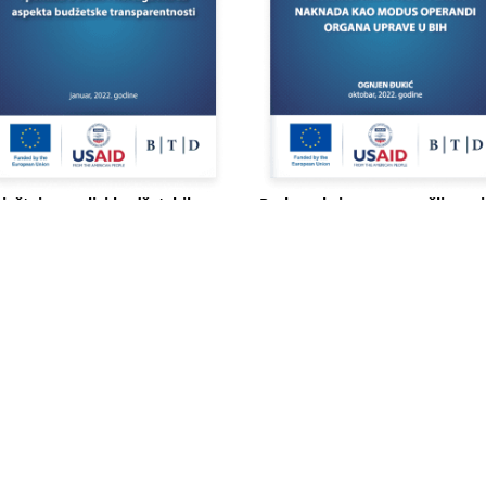
vještaj o analizi budžetskih
Praksa skrivenog zapošljavanj
ocesa i politika u BiH sa
netransparentnost plata i
pekta budžetske
naknada kao modus operandi
ansparentnosti
organa uprave u BiH
Pročitaj
Preuzmi
Pročitaj
Preuzmi