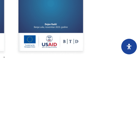
a i
Analiza informacionog sistema
e-Nabavke u Bosni i Hercegovini
Pročitaj
Preuzmi