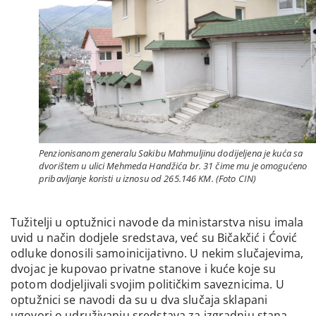
Penzionisanom generalu Sakibu Mahmuljinu dodijeljena je kuća sa
dvorištem u ulici Mehmeda Handžića br. 31 čime mu je omogućeno
pribavljanje koristi u iznosu od 265.146 KM. (Foto CIN)
Tužitelji u optužnici navode da ministarstva nisu imala
uvid u način dodjele sredstava, već su Bičakčić i Ćović
odluke donosili samoinicijativno. U nekim slučajevima,
dvojac je kupovao privatne stanove i kuće koje su
potom dodjeljivali svojim političkim saveznicima. U
optužnici se navodi da su u dva slučaja sklapani
ugovori o udruživanju sredstava za izgradnju stana,