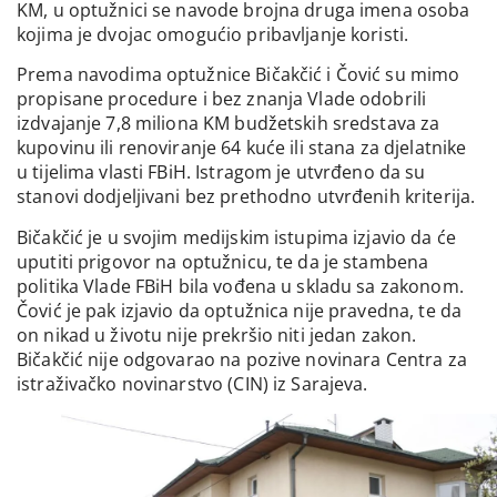
KM, u optužnici se navode brojna druga imena osoba
kojima je dvojac omogućio pribavljanje koristi.
Prema navodima optužnice Bičakčić i Čović su mimo
propisane procedure i bez znanja Vlade odobrili
izdvajanje 7,8 miliona KM budžetskih sredstava za
kupovinu ili renoviranje 64 kuće ili stana za djelatnike
u tijelima vlasti FBiH. Istragom je utvrđeno da su
stanovi dodjeljivani bez prethodno utvrđenih kriterija.
Bičakčić je u svojim medijskim istupima izjavio da će
uputiti prigovor na optužnicu, te da je stambena
politika Vlade FBiH bila vođena u skladu sa zakonom.
Čović je pak izjavio da optužnica nije pravedna, te da
on nikad u životu nije prekršio niti jedan zakon.
Bičakčić nije odgovarao na pozive novinara Centra za
istraživačko novinarstvo (CIN) iz Sarajeva.