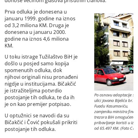
donose većinom glasova prisutnih članova.
Prva odluka je donesena u
januaru 1999. godine na iznos
od 3,2 miliona KM. Druga je
donesena u januaru 2000.
godine na iznos 4,6 miliona
KM.
U toku istrage Tužilaštvo BiH je
došlo u posjed samo kopija
spomenutih odluka, dok
njihovi originali nisu pronađeni
nigdje u institucijama. Bičakčić
je istražiteljima potvrdio
Po osnovu adaptacije st
postojanje tih odluka, te da ih
ulici Jovana Bijelića br. 7/
je on kao premijer potpisao.
Fuadu Kasumoviću,
zamjeniku ministra finans
U optužnici se navodi da su
trezora BiH omogućeno j
Bičakčić i Čović pokušali prikriti
pribavljanje koristi u izn
od 65.497 KM. (Foto CIN)
postojanje tih odluka.