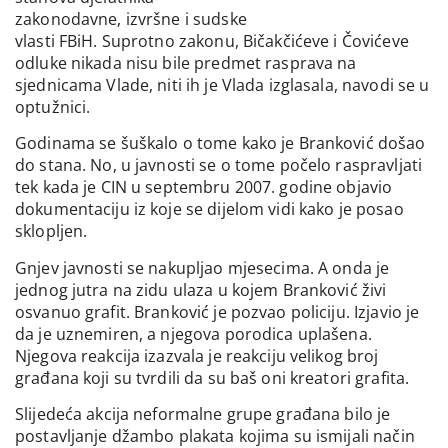
zakonodavne, izvršne i sudske
vlasti FBiH. Suprotno zakonu, Bičakčićeve i Čovićeve
odluke nikada nisu bile predmet rasprava na
sjednicama Vlade, niti ih je Vlada izglasala, navodi se u
optužnici.
Godinama se šuškalo o tome kako je Branković došao
do stana. No, u javnosti se o tome počelo raspravljati
tek kada je CIN u septembru 2007. godine objavio
dokumentaciju iz koje se dijelom vidi kako je posao
sklopljen.
Gnjev javnosti se nakupljao mjesecima. A onda je
jednog jutra na zidu ulaza u kojem Branković živi
osvanuo grafit. Branković je pozvao policiju. Izjavio je
da je uznemiren, a njegova porodica uplašena.
Njegova reakcija izazvala je reakciju velikog broj
građana koji su tvrdili da su baš oni kreatori grafita.
Slijedeća akcija neformalne grupe građana bilo je
postavljanje džambo plakata kojima su ismijali način