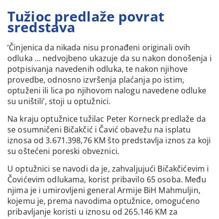
Tužioc predlaže povrat
sredstava
‘Činjenica da nikada nisu pronađeni originali ovih
odluka … nedvojbeno ukazuje da su nakon donošenja i
potpisivanja navedenih odluka, te nakon njihove
provedbe, odnosno izvršenja plaćanja po istim,
optuženi ili lica po njihovom nalogu navedene odluke
su uništili’, stoji u optužnici.
Na kraju optužnice tužilac Peter Korneck predlaže da
se osumničeni Bičakčić i Čavić obavežu na isplatu
iznosa od 3.671.398,76 KM što predstavlja iznos za koji
su oštećeni poreski obveznici.
U optužnici se navodi da je, zahvaljujući Bičakčićevim i
Čovićevim odlukama, korist pribavilo 65 osoba. Među
njima je i umirovljeni general Armije BiH Mahmuljin,
kojemu je, prema navodima optužnice, omogućeno
pribavljanje koristi u iznosu od 265.146 KM za