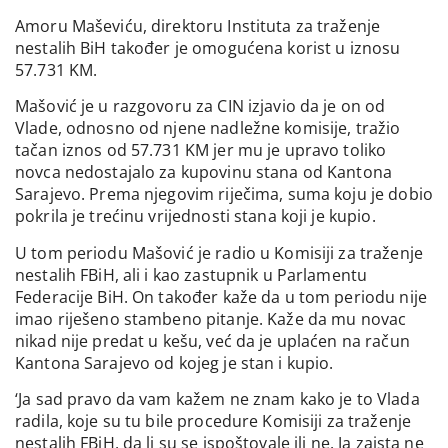
Amoru Maševiću, direktoru Instituta za traženje
nestalih BiH također je omogućena korist u iznosu
57.731 KM.
Mašović je u razgovoru za CIN izjavio da je on od
Vlade, odnosno od njene nadležne komisije, tražio
tačan iznos od 57.731 KM jer mu je upravo toliko
novca nedostajalo za kupovinu stana od Kantona
Sarajevo. Prema njegovim riječima, suma koju je dobio
pokrila je trećinu vrijednosti stana koji je kupio.
U tom periodu Mašović je radio u Komisiji za traženje
nestalih FBiH, ali i kao zastupnik u Parlamentu
Federacije BiH. On također kaže da u tom periodu nije
imao riješeno stambeno pitanje. Kaže da mu novac
nikad nije predat u kešu, već da je uplaćen na račun
Kantona Sarajevo od kojeg je stan i kupio.
‘Ja sad pravo da vam kažem ne znam kako je to Vlada
radila, koje su tu bile procedure Komisiji za traženje
nestalih FBiH, da li su se ispoštovale ili ne. Ja zaista ne