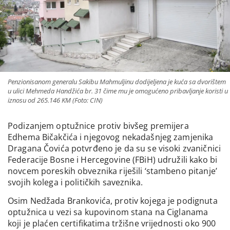
Penzionisanom generalu Sakibu Mahmuljinu dodijeljena je kuća sa dvorištem
u ulici Mehmeda Handžića br. 31 čime mu je omogućeno pribavljanje koristi u
iznosu od 265.146 KM (Foto: CIN)
Podizanjem optužnice protiv bivšeg premijera
Edhema Bičakčića i njegovog nekadašnjeg zamjenika
Dragana Čovića potvrđeno je da su se visoki zvaničnici
Federacije Bosne i Hercegovine (FBiH) udružili kako bi
novcem poreskih obveznika riješili ‘stambeno pitanje’
svojih kolega i političkih saveznika.
Osim Nedžada Brankovića, protiv kojega je podignuta
optužnica u vezi sa kupovinom stana na Ciglanama
koji je plaćen certifikatima tržišne vrijednosti oko 900