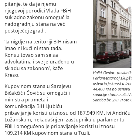
pitanje, te da je njemu i
njegovoj porodici Vlada FBiH
sukladno zakonu omogućila
nadogradnju stana na već
postojećoj zgradi.
‘Ja nigdje na teritoriji BiH nisam
imao ni kući ni stan tada.
Konsultovao sam se sa
advokatima i sve je urađeno u
skladu sa zakonom’, kaže
Halid Genjac, poslanik u
Kreso.
Parlamentarnoj skupštini
ostvario je korist u iznos
Kupovinom stana u Sarajevu
44.400 KM po osnovu
Bičakčić i Čović su omogućili
sanacije stana u ulici Ale
ministra prometa i
Šantića br. 2/II. (Foto CI
komunikacija BiH Ljubiću
pribavljanje koristi u iznosu od 187.949 KM. Ivi Andriću
Lužanskom, nekadašnjem zastupniku u parlamentu
FBiH omogućeno je pribavljanje koristi u iznosu
109.214 KM kupovinom stana u Tuzli.