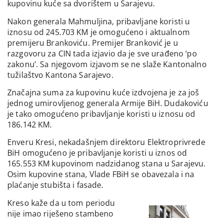
kupovinu kuće sa dvorištem u Sarajevu.
Nakon generala Mahmuljina, pribavljane koristi u
iznosu od 245.703 KM je omogućeno i aktualnom
premijeru Brankoviću. Premijer Branković je u
razgovoru za CIN tada izjavio da je sve urađeno ‘po
zakonu’. Sa njegovom izjavom se ne slaže Kantonalno
tužilaštvo Kantona Sarajevo.
Značajna suma za kupovinu kuće izdvojena je za još
jednog umirovljenog generala Armije BiH. Dudakoviću
je tako omogućeno pribavljanje koristi u iznosu od
186.142 KM.
Enveru Kresi, nekadašnjem direktoru Elektroprivrede
BiH omogućeno je pribavljanje koristi u iznos od
165.553 KM kupovinom nadzidanog stana u Sarajevu.
Osim kupovine stana, Vlade FBiH se obavezala i na
plaćanje stubišta i fasade.
Kreso kaže da u tom periodu
nije imao riješeno stambeno