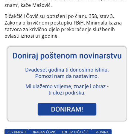
znam’, kaže Mašović.
Bičakčić i Čović su optuženi po članu 358, stav 3,
Zakona o krivičnom postupku FBiH. Minimala kazna
zatvora za krivično djelo prekoračenje službenih
ovlasti iznosi tri godine.
CERTIFIKATI
DRAGAN ČOVIĆ
EDHEM BIČAKČIĆ
IMOVINA