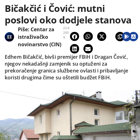
Bičakčić i Čović: mutni
poslovi oko dodjele stanova
22.4.
Piše:
Centar za
200
istraživačko
9.
novinarstvo (CIN)
Edhem Bičakčić, bivši premijer FBiH i Dragan Čović,
njegov nekadašnji zamjenik su optuženi za
prekoračenje granica službene ovlasti i pribavljanje
koristi drugima čime su oštetili budžet FBiH.