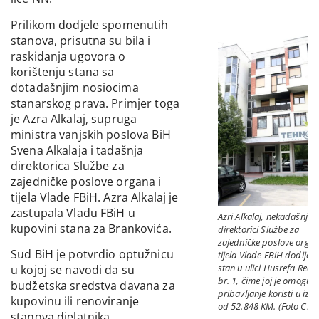
Prilikom dodjele spomenutih
stanova, prisutna su bila i
raskidanja ugovora o
korištenju stana sa
dotadašnjim nosiocima
stanarskog prava. Primjer toga
je Azra Alkalaj, supruga
ministra vanjskih poslova BiH
Svena Alkalaja i tadašnja
direktorica Službe za
zajedničke poslove organa i
tijela Vlade FBiH. Azra Alkalaj je
zastupala Vladu FBiH u
Azri Alkalaj, nekadašnjoj
kupovini stana za Brankovića.
direktorici Službe za
zajedničke poslove organ
Sud BiH je potvrdio optužnicu
tijela Vlade FBiH dodijelje
stan u ulici Husrefa Redž
u kojoj se navodi da su
br. 1, čime joj je omoguć
budžetska sredstva davana za
pribavljanje koristi u izn
kupovinu ili renoviranje
od 52.848 KM. (Foto CIN)
stanova djelatnika