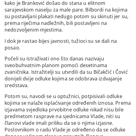
kako je Branković došao do stana u elitnom
sarajevskom naselju za male pare. Bilbordi na kojima
su postavljani plakati nedugo potom su skinuti jer su,
prema riječima nadležnih, bili postavljeni na
nedozvoljenim mjestima.
I dok je rastao bijes javnosti, tužioci su se dali na
posao.
Počeli su istraživati ono što danas nazivaju
sveobuhvatnim planom pomoći desetinama
zvaničnika. Istražitelji su utvrdili da su Bičakčić i Čović
donijeli dvije odluke kojima se odobrava izdvajanje
sredstava.
Potom su, navodi se u optužnici, potpisivali odluke
kojima se nalaže isplaćivanje određenih iznosa. Prema
izjavama svjedloka prvobitne odluke nikad nisu bile
predmetom rasprave na sjednicama Vlade, niti su
članovi vlade imali priliku da se o njima izjasne.
Poslovnikom o radu Vlade je određeno da se odluke