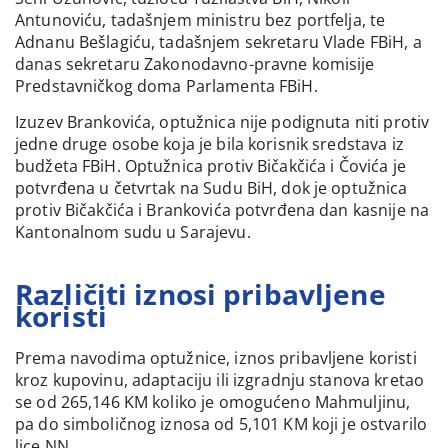
Antunoviću, tadašnjem ministru bez portfelja, te
Adnanu Bešlagiću, tadašnjem sekretaru Vlade FBiH, a
danas sekretaru Zakonodavno-pravne komisije
Predstavničkog doma Parlamenta FBiH.
Izuzev Brankovića, optužnica nije podignuta niti protiv
jedne druge osobe koja je bila korisnik sredstava iz
budžeta FBiH. Optužnica protiv Bičakčića i Čovića je
potvrđena u četvrtak na Sudu BiH, dok je optužnica
protiv Bičakčića i Brankovića potvrđena dan kasnije na
Kantonalnom sudu u Sarajevu.
Različiti iznosi pribavljene
koristi
Prema navodima optužnice, iznos pribavljene koristi
kroz kupovinu, adaptaciju ili izgradnju stanova kretao
se od 265,146 KM koliko je omogućeno Mahmuljinu,
pa do simboličnog iznosa od 5,101 KM koji je ostvarilo
lice NN.