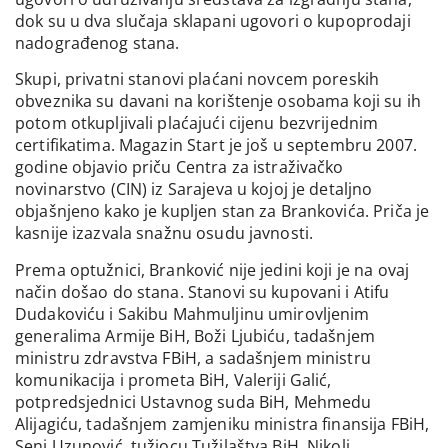
dok su u dva slučaja sklapani ugovori o kupoprodaji
nadograđenog stana.
Skupi, privatni stanovi plaćani novcem poreskih
obveznika su davani na korištenje osobama koji su ih
potom otkupljivali plaćajući cijenu bezvrijednim
certifikatima. Magazin Start je još u septembru 2007.
godine objavio priču Centra za istraživačko
novinarstvo (CIN) iz Sarajeva u kojoj je detaljno
objašnjeno kako je kupljen stan za Brankovića. Priča je
kasnije izazvala snažnu osudu javnosti.
Prema optužnici, Branković nije jedini koji je na ovaj
način došao do stana. Stanovi su kupovani i Atifu
Dudakoviću i Sakibu Mahmuljinu umirovljenim
generalima Armije BiH, Boži Ljubiću, tadašnjem
ministru zdravstva FBiH, a sadašnjem ministru
komunikacija i prometa BiH, Valeriji Galić,
potpredsjednici Ustavnog suda BiH, Mehmedu
Alijagiću, tadašnjem zamjeniku ministra finansija FBiH,
Seni Uzunović, tužiocu Tužilaštva BiH, Nikoli