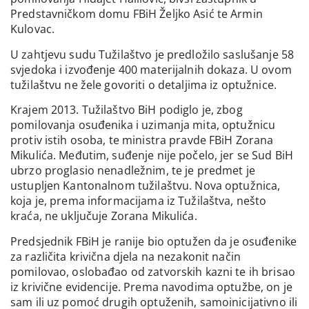
Predstavničkom domu FBiH Željko Asić te Armin
Kulovac.
U zahtjevu sudu Tužilaštvo je predložilo saslušanje 58
svjedoka i izvođenje 400 materijalnih dokaza. U ovom
tužilaštvu ne žele govoriti o detaljima iz optužnice.
Krajem 2013. Tužilaštvo BiH podiglo je, zbog
pomilovanja osuđenika i uzimanja mita, optužnicu
protiv istih osoba, te ministra pravde FBiH Zorana
Mikulića. Međutim, suđenje nije počelo, jer se Sud BiH
ubrzo proglasio nenadležnim, te je predmet je
ustupljen Kantonalnom tužilaštvu. Nova optužnica,
koja je, prema informacijama iz Tužilaštva, nešto
kraća, ne uključuje Zorana Mikulića.
Predsjednik FBiH je ranije bio optužen da je osuđenike
za različita krivična djela na nezakonit način
pomilovao, oslobađao od zatvorskih kazni te ih brisao
iz krivične evidencije. Prema navodima optužbe, on je
sam ili uz pomoć drugih optuženih, samoinicijativno ili