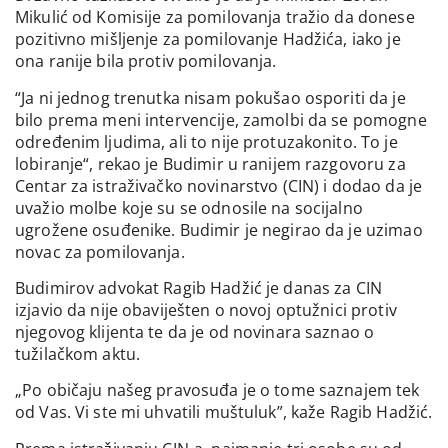
Mikulić od Komisije za pomilovanja tražio da donese
pozitivno mišljenje za pomilovanje Hadžića, iako je
ona ranije bila protiv pomilovanja.
“Ja ni jednog trenutka nisam pokušao osporiti da je
bilo prema meni intervencije, zamolbi da se pomogne
određenim ljudima, ali to nije protuzakonito. To je
lobiranje“, rekao je Budimir u ranijem razgovoru za
Centar za istraživačko novinarstvo (CIN) i dodao da je
uvažio molbe koje su se odnosile na socijalno
ugrožene osuđenike. Budimir je negirao da je uzimao
novac za pomilovanja.
Budimirov advokat Ragib Hadžić je danas za CIN
izjavio da nije obaviješten o novoj optužnici protiv
njegovog klijenta te da je od novinara saznao o
tužilačkom aktu.
„Po običaju našeg pravosuđa je o tome saznajem tek
od Vas. Vi ste mi uhvatili muštuluk”, kaže Ragib Hadžić.