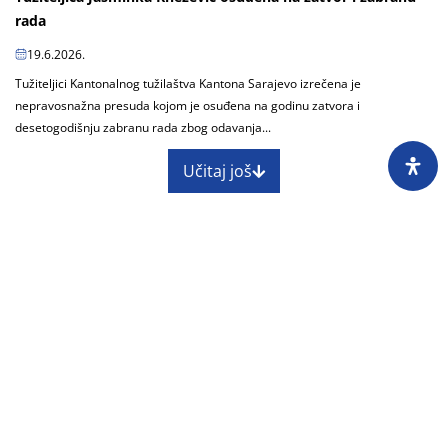
rada
19.6.2026.
Tužiteljici Kantonalnog tužilaštva Kantona Sarajevo izrečena je
nepravosnažna presuda kojom je osuđena na godinu zatvora i
desetogodišnju zabranu rada zbog odavanja...
Učitaj još
O nama
Impressum
Skupština
Godišnji izvještaj
Nagrade
Kontakti