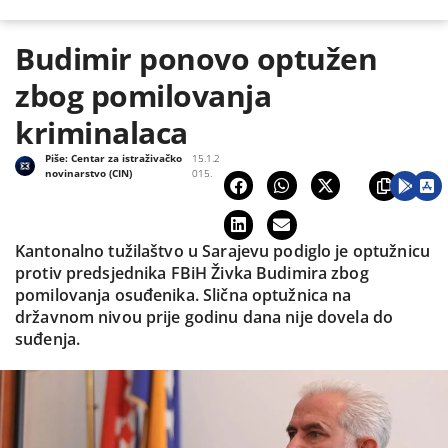
Budimir ponovo optužen
zbog pomilovanja
kriminalaca
Piše:
Centar za istraživačko
15.1.2
novinarstvo (CIN)
015.
Kantonalno tužilaštvo u Sarajevu podiglo je optužnicu
protiv predsjednika FBiH Živka Budimira zbog
pomilovanja osuđenika. Slična optužnica na
državnom nivou prije godinu dana nije dovela do
suđenja.