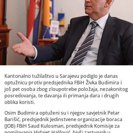
Kantonalno tužilaštvo u Sarajevu podiglo je danas
optužnicu protiv predsjednika FBiH Živka Budimira i
još pet osoba zbog zloupotrebe položaja, nezakonitog
posredovanja, te davanja ili primanja dara i drugih
oblika koristi.
Osim Budimira optuženi su i njegov savjetnik Petar
Barišić, predsjednik Jedinstvene organizacije boraca
(JOB) FBiH Saud Kulosman, predsjednik Komisije za
pomilovanja Hidajet Halilović, bivši zastupnik u