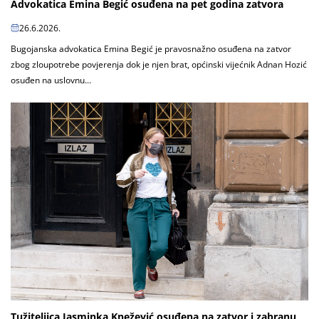
Advokatica Emina Begić osuđena na pet godina zatvora
26.6.2026.
Bugojanska advokatica Emina Begić je pravosnažno osuđena na zatvor
zbog zloupotrebe povjerenja dok je njen brat, općinski vijećnik Adnan Hozić
osuđen na uslovnu...
Tužiteljica Jasminka Knežević osuđena na zatvor i zabranu