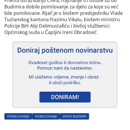
Prema istraživanju CIN-a, najmanje tri osobe su od
Budimira dobile pomilovanje za djelo za koje su već
bile pomilovane. Riječ je o bivšem predsjedniku Vlade
Tuzlanskog kantona Hazimu Vikalu, bivšem ministru
Policije BiH Aliji Delimustafiću i bivšoj službenici
Općinskog suda u Čapljini Ireni Obradović.
POMILOVANJA
POMILOVANJE
ZIVKO BUDIMIR