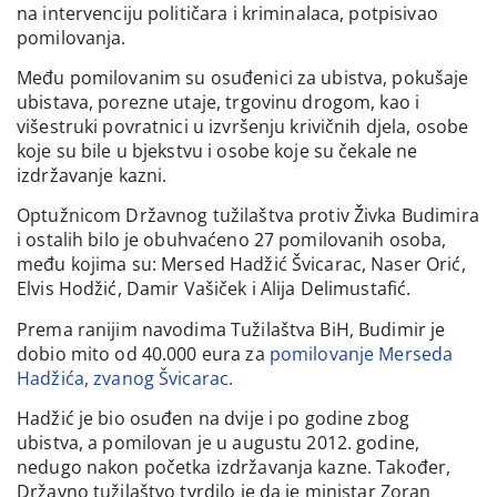
na intervenciju političara i kriminalaca, potpisivao
pomilovanja.
Među pomilovanim su osuđenici za ubistva, pokušaje
ubistava, porezne utaje, trgovinu drogom, kao i
višestruki povratnici u izvršenju krivičnih djela, osobe
koje su bile u bjekstvu i osobe koje su čekale ne
izdržavanje kazni.
Optužnicom Državnog tužilaštva protiv Živka Budimira
i ostalih bilo je obuhvaćeno 27 pomilovanih osoba,
među kojima su: Mersed Hadžić Švicarac, Naser Orić,
Elvis Hodžić, Damir Vašiček i Alija Delimustafić.
Prema ranijim navodima Tužilaštva BiH, Budimir je
dobio mito od 40.000 eura za
pomilovanje Merseda
Hadžića, zvanog Švicarac.
Hadžić je bio osuđen na dvije i po godine zbog
ubistva, a pomilovan je u augustu 2012. godine,
nedugo nakon početka izdržavanja kazne. Također,
Državno tužilaštvo tvrdilo je da je ministar Zoran