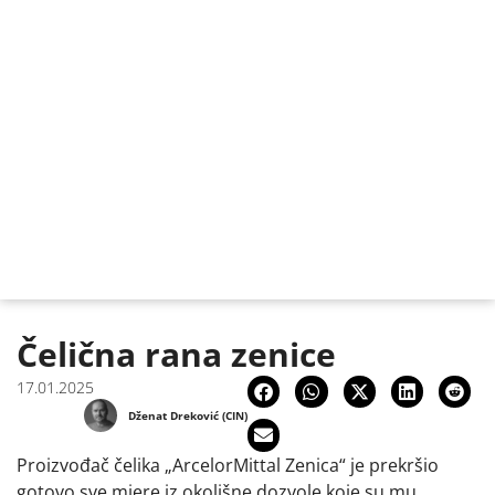
Čelična rana zenice
17.01.2025
Dženat Dreković (CIN)
Proizvođač čelika „ArcelorMittal Zenica“ je prekršio
gotovo sve mjere iz okolišne dozvole koje su mu