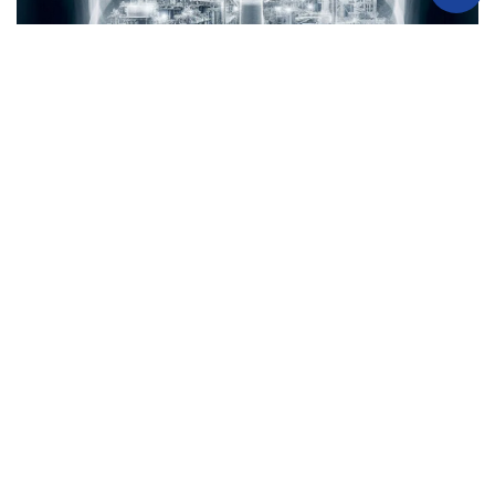
Čelična rana Zenice
Dženita Lutvić (CIN)
Proizvođač čelika „ArcelorMittal Zenica“ je prekršio gotovo sve
mjere iz okolišne dozvole koje su mu federalne vlasti izdale
krajem 2022. godine. Zadovoljavajući se hiljadama radnih
mjesta i unosnim poslovima ove kompanije sa domaćim
preduzećima, vlasti ne reaguju, zanemarujući opasne
posljedice po zdravlje Zeničana.