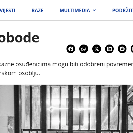
VIJESTI
BAZE
MULTIMEDIA
PODRŽIT
lobode
kazne osuđenicima mogu biti odobreni povremeni 
orskom osoblju.