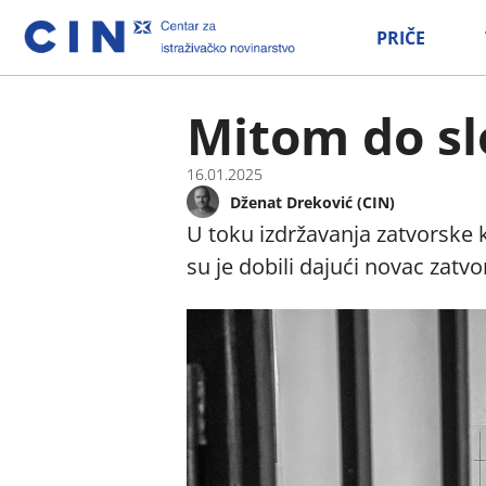
PRIČE
Mitom do s
16.01.2025
Dženat Dreković (CIN)
U toku izdržavanja zatvorske 
su je dobili dajući novac zatv