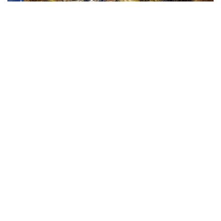
Obećana zemlja za ilegalne šljunčare
Jelena Jevtić (CIN)
Ilegalne šljunčare izgrizle su obale rijeka u Republici Srpskoj.
Kopajući šljunak gdje stignu, pojedinci i firme kradu javno
dobro, ugrožavajući i sigurnost mještana. Nadležne institucije
znaju za to, ali im se ne suprotstavljaju.
O nama
Impressum
Skupština
Godišnji izvještaj
Nagrade
Kontakti