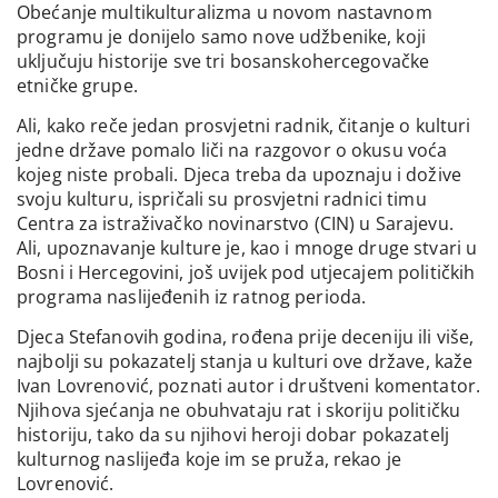
Obećanje multikulturalizma u novom nastavnom
programu je donijelo samo nove udžbenike, koji
uključuju historije sve tri bosanskohercegovačke
etničke grupe.
Ali, kako reče jedan prosvjetni radnik, čitanje o kulturi
jedne države pomalo liči na razgovor o okusu voća
kojeg niste probali. Djeca treba da upoznaju i dožive
svoju kulturu, ispričali su prosvjetni radnici timu
Centra za istraživačko novinarstvo (CIN) u Sarajevu.
Ali, upoznavanje kulture je, kao i mnoge druge stvari u
Bosni i Hercegovini, još uvijek pod utjecajem političkih
programa naslijeđenih iz ratnog perioda.
Djeca Stefanovih godina, rođena prije deceniju ili više,
najbolji su pokazatelj stanja u kulturi ove države, kaže
Ivan Lovrenović, poznati autor i društveni komentator.
Njihova sjećanja ne obuhvataju rat i skoriju političku
historiju, tako da su njihovi heroji dobar pokazatelj
kulturnog naslijeđa koje im se pruža, rekao je
Lovrenović.