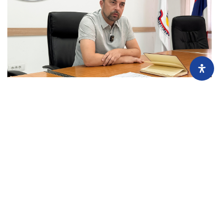
Imovina političara: Gradonačelnik Doboja Boris Jerinić
preprodaje, iznajmljuje i ne prijavljuje nekretnine
30.7.2026.
Boris Jerinić, dugogodišnji gradonačelnik Doboja, nije prijavio da njegova
supruga Aleksandra posjeduje stan, dvije garaže i poslovni prostor u ovom
gradu.