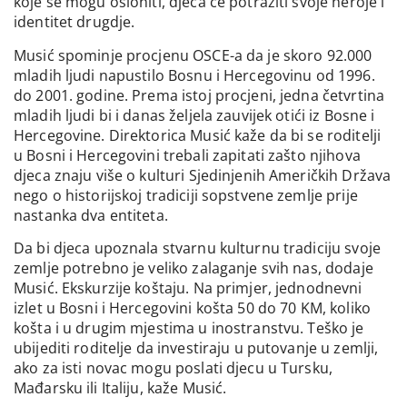
koje se mogu osloniti, djeca će potražiti svoje heroje i
identitet drugdje.
Musić spominje procjenu OSCE-a da je skoro 92.000
mladih ljudi napustilo Bosnu i Hercegovinu od 1996.
do 2001. godine. Prema istoj procjeni, jedna četvrtina
mladih ljudi bi i danas željela zauvijek otići iz Bosne i
Hercegovine. Direktorica Musić kaže da bi se roditelji
u Bosni i Hercegovini trebali zapitati zašto njihova
djeca znaju više o kulturi Sjedinjenih Američkih Država
nego o historijskoj tradiciji sopstvene zemlje prije
nastanka dva entiteta.
Da bi djeca upoznala stvarnu kulturnu tradiciju svoje
zemlje potrebno je veliko zalaganje svih nas, dodaje
Musić. Ekskurzije koštaju. Na primjer, jednodnevni
izlet u Bosni i Hercegovini košta 50 do 70 KM, koliko
košta i u drugim mjestima u inostranstvu. Teško je
ubijediti roditelje da investiraju u putovanje u zemlji,
ako za isti novac mogu poslati djecu u Tursku,
Mađarsku ili Italiju, kaže Musić.