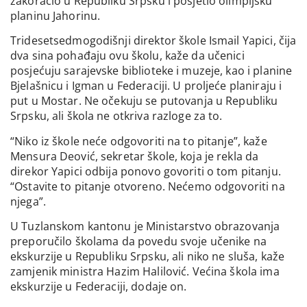
zakoračio u Republiku Srpsku i posjetio olimpijsku
planinu Jahorinu.
Tridesetsedmogodišnji direktor škole Ismail Yapici, čija
dva sina pohađaju ovu školu, kaže da učenici
posjećuju sarajevske biblioteke i muzeje, kao i planine
Bjelašnicu i Igman u Federaciji. U proljeće planiraju i
put u Mostar. Ne očekuju se putovanja u Republiku
Srpsku, ali škola ne otkriva razloge za to.
“Niko iz škole neće odgovoriti na to pitanje”, kaže
Mensura Deović, sekretar škole, koja je rekla da
direkor Yapici odbija ponovo govoriti o tom pitanju.
“Ostavite to pitanje otvoreno. Nećemo odgovoriti na
njega”.
U Tuzlanskom kantonu je Ministarstvo obrazovanja
preporučilo školama da povedu svoje učenike na
ekskurzije u Republiku Srpsku, ali niko ne sluša, kaže
zamjenik ministra Hazim Halilović. Većina škola ima
ekskurzije u Federaciji, dodaje on.