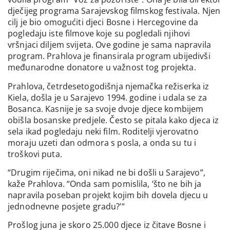
dječijeg programa Sarajevskog filmskog festivala. Njen
cilj je bio omogućiti djeci Bosne i Hercegovine da
pogledaju iste filmove koje su pogledali njihovi
vršnjaci diljem svijeta. Ove godine je sama napravila
program. Prahlova je finansirala program ubijedivši
međunarodne donatore u važnost tog projekta.
Prahlova, četrdesetogodišnja njemačka režiserka iz
Kiela, došla je u Sarajevo 1994. godine i udala se za
Bosanca. Kasnije je sa svoje dvoje djece kombijem
obišla bosanske predjele. Često se pitala kako djeca iz
sela ikad pogledaju neki film. Roditelji vjerovatno
moraju uzeti dan odmora s posla, a onda su tu i
troškovi puta.
“Drugim riječima, oni nikad ne bi došli u Sarajevo”,
kaže Prahlova. “Onda sam pomislila, ‘što ne bih ja
napravila poseban projekt kojim bih dovela djecu u
jednodnevne posjete gradu?’“
Prošlog juna je skoro 25.000 djece iz čitave Bosne i