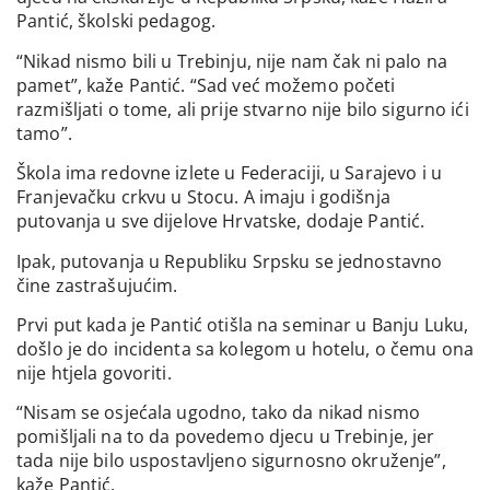
Pantić, školski pedagog.
“Nikad nismo bili u Trebinju, nije nam čak ni palo na
pamet”, kaže Pantić. “Sad već možemo početi
razmišljati o tome, ali prije stvarno nije bilo sigurno ići
tamo”.
Škola ima redovne izlete u Federaciji, u Sarajevo i u
Franjevačku crkvu u Stocu. A imaju i godišnja
putovanja u sve dijelove Hrvatske, dodaje Pantić.
Ipak, putovanja u Republiku Srpsku se jednostavno
čine zastrašujućim.
Prvi put kada je Pantić otišla na seminar u Banju Luku,
došlo je do incidenta sa kolegom u hotelu, o čemu ona
nije htjela govoriti.
“Nisam se osjećala ugodno, tako da nikad nismo
pomišljali na to da povedemo djecu u Trebinje, jer
tada nije bilo uspostavljeno sigurnosno okruženje”,
kaže Pantić.