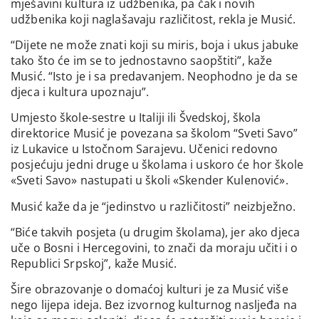
mješavini kultura iz udžbenika, pa čak i novih
udžbenika koji naglašavaju različitost, rekla je Musić.
“Dijete ne može znati koji su miris, boja i ukus jabuke
tako što će im se to jednostavno saopštiti”, kaže
Musić. “Isto je i sa predavanjem. Neophodno je da se
djeca i kultura upoznaju”.
Umjesto škole-sestre u Italiji ili Švedskoj, škola
direktorice Musić je povezana sa školom “Sveti Savo”
iz Lukavice u Istočnom Sarajevu. Učenici redovno
posjećuju jedni druge u školama i uskoro će hor škole
«Sveti Savo» nastupati u školi «Skender Kulenović».
Musić kaže da je “jedinstvo u različitosti” neizbježno.
“Biće takvih posjeta (u drugim školama), jer ako djeca
uče o Bosni i Hercegovini, to znači da moraju učiti i o
Republici Srpskoj”, kaže Musić.
Šire obrazovanje o domaćoj kulturi je za Musić više
nego lijepa ideja. Bez izvornog kulturnog nasljeđa na