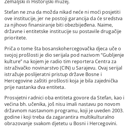
Zemaljski ili Historijski muzej.
Stefan ne zna da možda nikad neće ni moći posjetiti
ove institucije, jer ne postoji garancija da će sredstva
za njihovo finansiranje biti obezbijeđena. Naime,
državne i entitetske institucije su postavile drugačije
prioritete.
Priča o tome šta bosanskohercegovačka djeca uče o
svojoj prošlosti je dio serijala pod nazivom “Gubljenje
kulture” na kojem je radio tim reportera Centra za
istraživačko novinarstvo (CIN) u Sarajevu. Ovaj serijal
istražuje poslijeratni pristup države Bosne i
Hercegovine zaštiti prošlosti koja je bila zajednička
prije nastanka dva entiteta.
Prosvjetni radnici oba entiteta govore da Stefan, kao i
većina bh. učenika, još nisu imali nastavu po novom
državnom nastavnom programu, koji je uveden 2003.
godine i koji treba da zagarantira multikulturalno
obrazovanje svakom djetetu u Bosni i Hercegovini.