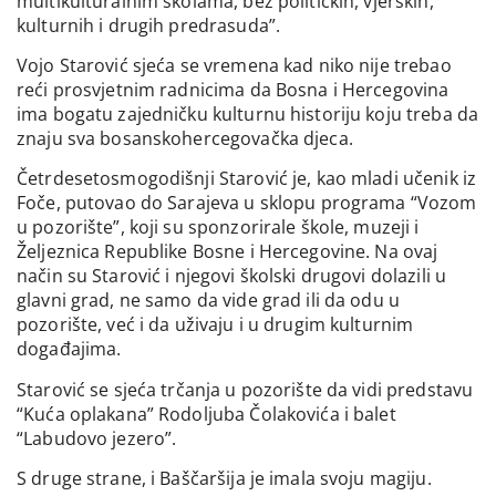
multikulturalnim školama, bez političkih, vjerskih,
kulturnih i drugih predrasuda”.
Vojo Starović sjeća se vremena kad niko nije trebao
reći prosvjetnim radnicima da Bosna i Hercegovina
ima bogatu zajedničku kulturnu historiju koju treba da
znaju sva bosanskohercegovačka djeca.
Četrdesetosmogodišnji Starović je, kao mladi učenik iz
Foče, putovao do Sarajeva u sklopu programa “Vozom
u pozorište”, koji su sponzorirale škole, muzeji i
Željeznica Republike Bosne i Hercegovine. Na ovaj
način su Starović i njegovi školski drugovi dolazili u
glavni grad, ne samo da vide grad ili da odu u
pozorište, već i da uživaju i u drugim kulturnim
događajima.
Starović se sjeća trčanja u pozorište da vidi predstavu
“Kuća oplakana” Rodoljuba Čolakovića i balet
“Labudovo jezero”.
S druge strane, i Baščaršija je imala svoju magiju.