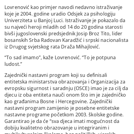
Lovrenović kao primjer navodi nedavno istraživanje
koje je 2004. godine uradio Odsjek za psihologiju
Univerziteta u Banjoj Luci. Istraživanje je pokazalo da
su najveći heroji mladih od 14 do 20 godina starosti
bivši jugoslovenski predsjednik Josip Broz Tito, lider
bosanskih Srba Radovan Karadžić i srpski nacionalista
iz Drugog svjetskog rata Draža Mihajlović.
“To sad imamo”, kaže Lovrenović. “To je potpuna
ludost.”
Zajednički nastavni program koji su definisali
entitetska ministarstva obrazovanja i Organizacija za
evropsku sigurnost i saradnju (OSCE) imao je za cilj da
djecu iz oba entiteta nauči onom što im je zajedničko
kao građanima Bosne i Hercegovine. Zajednički
nastavni program zamijenio je posebne entitetske
nastavne programe početkom 2003. školske godine.
Garantirao je da će “sva djeca imati mogućnost da
dobiju kvalitetno obrazovanje u integriranim i