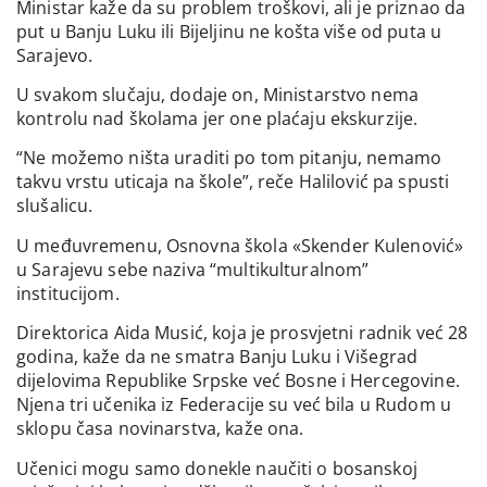
Ministar kaže da su problem troškovi, ali je priznao da
put u Banju Luku ili Bijeljinu ne košta više od puta u
Sarajevo.
U svakom slučaju, dodaje on, Ministarstvo nema
kontrolu nad školama jer one plaćaju ekskurzije.
“Ne možemo ništa uraditi po tom pitanju, nemamo
takvu vrstu uticaja na škole”, reče Halilović pa spusti
slušalicu.
U međuvremenu, Osnovna škola «Skender Kulenović»
u Sarajevu sebe naziva “multikulturalnom”
institucijom.
Direktorica Aida Musić, koja je prosvjetni radnik već 28
godina, kaže da ne smatra Banju Luku i Višegrad
dijelovima Republike Srpske već Bosne i Hercegovine.
Njena tri učenika iz Federacije su već bila u Rudom u
sklopu časa novinarstva, kaže ona.
Učenici mogu samo donekle naučiti o bosanskoj