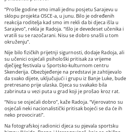
“Prošle godine smo imali jednu posjetu Sarajevu u
sklopu projekta OSCE-a, u junu. Bilo je određenih
reakcija roditelja kad smo im rekli da bi djeca išla u
Sarajevo”, rekla je Radoja. “Išlo je devedeset učenika i
vratili su se razočarani. Nisu se dobro snašli u tom
okruženju”.
Nije bilo fizičkih prijetnji sigurnosti, dodaje Radoja, ali
su učenici osjećali psihološki pritisak za vrijeme
dječijeg festivala u Sportsko-kulturnom centru
Skenderija. Obezbjeđenje na predstavi je zahtijevalo
da svako dijete, uključujući i grupu iz Banje Luke, bude
pretresano prije ulaska. Djeca su svakako bila
zabrinuta u vezi puta u grad koji je prošao kroz rat.
“Nisu se osjećali dobro”, kaže Radoja. “Vjerovatno su
osjećali neki nacionalistički pritisak bojeći se da će ih
neko provocirati”.
Na fotografskoj radionici djeca su pjevala sportsku