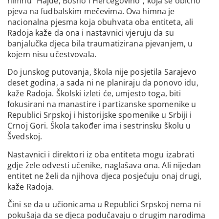
himnu “Hajde, Bosno i Hercegovino”, koja se obično
pjeva na fudbalskim mečevima. Ova himna je
nacionalna pjesma koja obuhvata oba entiteta, ali
Radoja kaže da ona i nastavnici vjeruju da su
banjalučka djeca bila traumatizirana pjevanjem, u
kojem nisu učestvovala.
Do junskog putovanja, škola nije posjetila Sarajevo
deset godina, a sada ni ne planiraju da ponovo idu,
kaže Radoja. Školski izleti će, umjesto toga, biti
fokusirani na manastire i partizanske spomenike u
Republici Srpskoj i historijske spomenike u Srbiji i
Crnoj Gori. Škola također ima i sestrinsku školu u
Švedskoj.
Nastavnici i direktori iz oba entiteta mogu izabrati
gdje žele odvesti učenike, naglašava ona. Ali nijedan
entitet ne želi da njihova djeca posjećuju onaj drugi,
kaže Radoja.
Čini se da u učionicama u Republici Srpskoj nema ni
pokušaja da se djeca podučavaju o drugim narodima