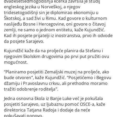
dvadesetsedmogodišnja kćerka završila je studij
engleskog jezika u Norveškoj, a njegov
tridesetogodišnji sin je diplomirao ekonomiju u
Škotskoj, a sad živi u Rimu. Kad govore o kulturnom
naslijeđu Bosne i Hercegovine, oni govore o čitavoj
zemlji, ne samo o jednom entitetu, kaže Kujundžić.
Kad ih posjete prijatelji iz inostranstva, prvo ih odvode
da posjete Sarajevo.
Kujundžić kaže da na proljeće planira da Stefanu i
njegovim školskim drugovima po prvi put pružiti ovu
mogućnost.
“Planiramo posjetiti Zemaljski muzej na proljeće, ako
bude otvoren”, kaže Kujundžić. “Posjetićemo i Begovu
džamiju i Pravoslavnu crkvu, ali prethodno moramo
tražiti odobrenje roditelja”.
Jedna osnovna škola iz Banje Luke već je pokušala
posjetiti Sarajevo, uz ljubaznu pomoć OSCE-a, kaže
direktorica Tatjana Radoja i dodaje da neće
pokušavati ponovo.