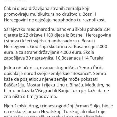
Čak ni djeca državljana stranih zemalja koji
promoviraju multikulturalno društvo u Bosni i
Hercegovini ne osjećaju neophodno tu raznolikost.
Sarajevsku međunarodnu osnovnu školu pohađa 234
djeteta iz 22 države i 180 djece iz Bosne i Hercegovine
i sinova i kćeri svjetskih ambasadora u Bosni i
Hercegovini. Godišnja školarina za Bosance je 2.000
eura, a za strane državljane 4.000 eura. Škola
zapošljava 30 nastavnika, 16 Bosanaca i 14 Turaka.
Jedna od učenica, dvanaestogodišnja Semra Ćirić,
opisala je narod svoje zemlje kao “Bosance”. Semra
kaže da posjetiocu njene zemlje može pokazati
Baščaršiju, Mostar i rijeku Unu u Bihaću. Međutim, ne
bi mu pokazala Višegrad ili Banju Luku jer kaže da ne
zna ništa o tim gradovima.
Njen školski drug, trinaestogodišnji Arman Suljo, bio je
na ekskurzijama u Hrvatskoj i Turskoj, ali nikad nije