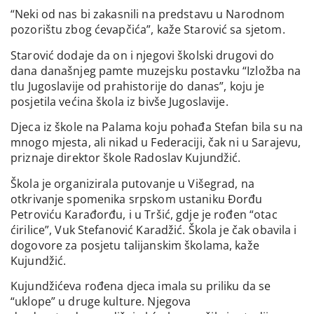
“Neki od nas bi zakasnili na predstavu u Narodnom
pozorištu zbog ćevapčića”, kaže Starović sa sjetom.
Starović dodaje da on i njegovi školski drugovi do
dana današnjeg pamte muzejsku postavku “Izložba na
tlu Jugoslavije od prahistorije do danas”, koju je
posjetila većina škola iz bivše Jugoslavije.
Djeca iz škole na Palama koju pohađa Stefan bila su na
mnogo mjesta, ali nikad u Federaciji, čak ni u Sarajevu,
priznaje direktor škole Radoslav Kujundžić.
Škola je organizirala putovanje u Višegrad, na
otkrivanje spomenika srpskom ustaniku Ðorđu
Petroviću Karađorđu, i u Tršić, gdje je rođen “otac
ćirilice”, Vuk Stefanović Karadžić. Škola je čak obavila i
dogovore za posjetu talijanskim školama, kaže
Kujundžić.
Kujundžićeva rođena djeca imala su priliku da se
“uklope” u druge kulture. Njegova