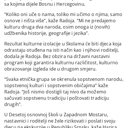
sa kojima dijele Bosnu i Hercegovinu.
“Koliko oni uče o nama, toliko mi učimo o njima, samo
osnove i ništa više”, kaže Radoja. “Mi ne predajemo
kulturu druga dva naroda, osim onoga iz (novih)
udžbenika historije, geografije i jezika”.
Rezultat kulturne izolacije u školama će biti djeca koja
odrastaju otuđena na isti način kao i njihovi roditelji,
dodala je Radoja. Bez obzira na državni nastavni
program koji garantira kulturnu različitost, kulturno
obrazovanje izgleda ide u drugom smjeru.
“Svaka etnička grupa se okrenula sopstvenom narodu,
sopstvenoj kulturi i sopstvenim običajima” kaže
Radoja. “Još nismo dostigli taj nivo da možemo
sačuvati sopstvenu tradiciju i poštovati tradiciju
drugih”.
U Desetoj osnovnoj školi u Zapadnom Mostaru,
nastavnici i roditelji ne žele rizikovati i poslati svoju
djecu na ekskurzije u Republiku Srpsku, kaže Hazira