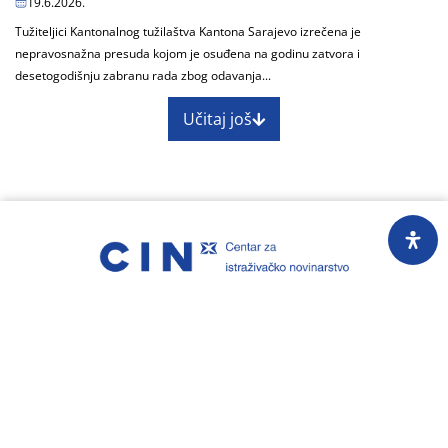
19.6.2026.
Tužiteljici Kantonalnog tužilaštva Kantona Sarajevo izrečena je
nepravosnažna presuda kojom je osuđena na godinu zatvora i
desetogodišnju zabranu rada zbog odavanja...
Učitaj još
O nama
Impressum
Skupština
Godišnji izvještaj
Nagrade
Kontakti
Preuzimanje sadržaja Centra za istraživačko