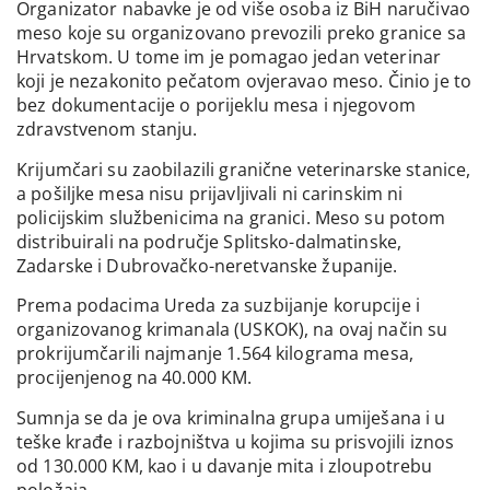
Organizator nabavke je od više osoba iz BiH naručivao
meso koje su organizovano prevozili preko granice sa
Hrvatskom. U tome im je pomagao jedan veterinar
koji je nezakonito pečatom ovjeravao meso. Činio je to
bez dokumentacije o porijeklu mesa i njegovom
zdravstvenom stanju.
Krijumčari su zaobilazili granične veterinarske stanice,
a pošiljke mesa nisu prijavljivali ni carinskim ni
policijskim službenicima na granici. Meso su potom
distribuirali na područje Splitsko-dalmatinske,
Zadarske i Dubrovačko-neretvanske županije.
Prema podacima Ureda za suzbijanje korupcije i
organizovanog krimanala (USKOK), na ovaj način su
prokrijumčarili najmanje 1.564 kilograma mesa,
procijenjenog na 40.000 KM.
Sumnja se da je ova kriminalna grupa umiješana i u
teške krađe i razbojništva u kojima su prisvojili iznos
od 130.000 KM, kao i u davanje mita i zloupotrebu
položaja.