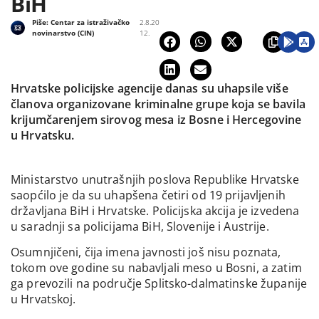
BiH
Piše:
Centar za istraživačko
2.8.20
novinarstvo (CIN)
12.
Hrvatske policijske agencije danas su uhapsile više
članova organizovane kriminalne grupe koja se bavila
krijumčarenjem sirovog mesa iz Bosne i Hercegovine
u Hrvatsku.
Ministarstvo unutrašnjih poslova Republike Hrvatske
saopćilo je da su uhapšena četiri od 19 prijavljenih
državljana BiH i Hrvatske. Policijska akcija je izvedena
u saradnji sa policijama BiH, Slovenije i Austrije.
Osumnjičeni, čija imena javnosti još nisu poznata,
tokom ove godine su nabavljali meso u Bosni, a zatim
ga prevozili na područje Splitsko-dalmatinske županije
u Hrvatskoj.