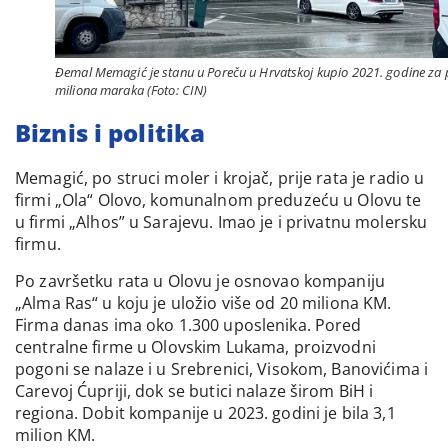
Đemal Memagić je stanu u Poreču u Hrvatskoj kupio 2021. godine za 
miliona maraka (Foto: CIN)
Biznis i politika
Memagić, po struci moler i krojač, prije rata je radio u
firmi „Ola“ Olovo, komunalnom preduzeću u Olovu te
u firmi „Alhos” u Sarajevu. Imao je i privatnu molersku
firmu.
Po završetku rata u Olovu je osnovao kompaniju
„Alma Ras“ u koju je uložio više od 20 miliona KM.
Firma danas ima oko 1.300 uposlenika. Pored
centralne firme u Olovskim Lukama, proizvodni
pogoni se nalaze i u Srebrenici, Visokom, Banovićima i
Carevoj Ćupriji, dok se butici nalaze širom BiH i
regiona. Dobit kompanije u 2023. godini je bila 3,1
milion KM.