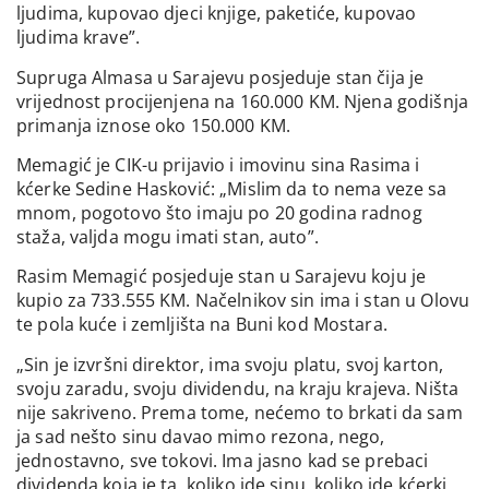
ljudima, kupovao djeci knjige, paketiće, kupovao
ljudima krave”.
Supruga Almasa u Sarajevu posjeduje stan čija je
vrijednost procijenjena na 160.000 KM. Njena godišnja
primanja iznose oko 150.000 KM.
Memagić je CIK-u prijavio i imovinu sina Rasima i
kćerke Sedine Hasković: „Mislim da to nema veze sa
mnom, pogotovo što imaju po 20 godina radnog
staža, valjda mogu imati stan, auto”.
Rasim Memagić posjeduje stan u Sarajevu koju je
kupio za 733.555 KM. Načelnikov sin ima i stan u Olovu
te pola kuće i zemljišta na Buni kod Mostara.
„Sin je izvršni direktor, ima svoju platu, svoj karton,
svoju zaradu, svoju dividendu, na kraju krajeva. Ništa
nije sakriveno. Prema tome, nećemo to brkati da sam
ja sad nešto sinu davao mimo rezona, nego,
jednostavno, sve tokovi. Ima jasno kad se prebaci
dividenda koja je ta, koliko ide sinu, koliko ide kćerki,