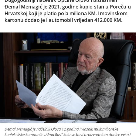
Đemal Memagić je 2021. godine kupio stan u Poreču u
Hrvatskoj koji je platio pola miliona KM. Imovinskom
kartonu dodao je i automobil vrijedan 412.000 KM.
Đemal Memagić je načelnik Olova 12 godina i vlasnik multimilionske
konfekcijske kompanije „Alma Ras“ koja se bavi proizvodnjom donjeg veša i