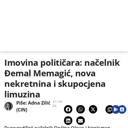
Imovina političara: načelnik
Đemal Memagić, nova
nekretnina i skupocjena
limuzina
21.1.20
Piše:
Adna Zilić
25.
(CIN)
Dugogodišnji načelnik Općine Olovo i biznismen