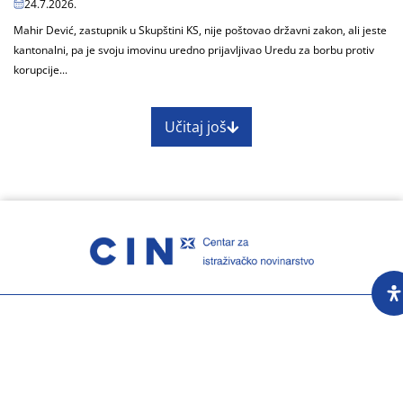
24.7.2026.
Mahir Dević, zastupnik u Skupštini KS, nije poštovao državni zakon, ali jeste
kantonalni, pa je svoju imovinu uredno prijavljivao Uredu za borbu protiv
korupcije...
Učitaj još
O nama
Impressum
Skupština
Godišnji izvještaj
Nagrade
Kontakti