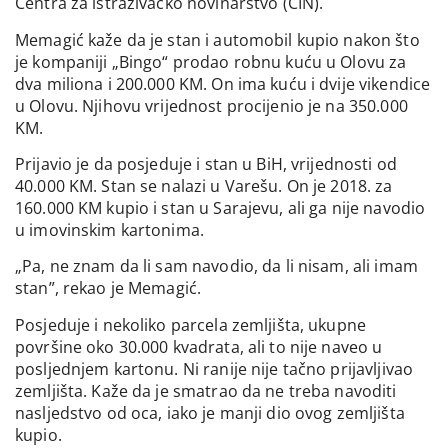
Centra za istraživačko novinarstvo (CIN).
Memagić kaže da je stan i automobil kupio nakon što
je kompaniji „Bingo“ prodao robnu kuću u Olovu za
dva miliona i 200.000 KM. On ima kuću i dvije vikendice
u Olovu. Njihovu vrijednost procijenio je na 350.000
KM.
Prijavio je da posjeduje i stan u BiH, vrijednosti od
40.000 KM. Stan se nalazi u Varešu. On je 2018. za
160.000 KM kupio i stan u Sarajevu, ali ga nije navodio
u imovinskim kartonima.
„Pa, ne znam da li sam navodio, da li nisam, ali imam
stan”, rekao je Memagić.
Posjeduje i nekoliko parcela zemljišta, ukupne
površine oko 30.000 kvadrata, ali to nije naveo u
posljednjem kartonu. Ni ranije nije tačno prijavljivao
zemljišta. Kaže da je smatrao da ne treba navoditi
nasljedstvo od oca, iako je manji dio ovog zemljišta
kupio.