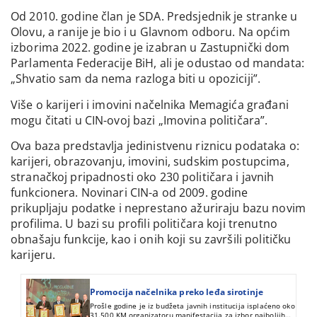
Od 2010. godine član je SDA. Predsjednik je stranke u
Olovu, a ranije je bio i u Glavnom odboru. Na općim
izborima 2022. godine je izabran u Zastupnički dom
Parlamenta Federacije BiH, ali je odustao od mandata:
„Shvatio sam da nema razloga biti u opoziciji”.
Više o karijeri i imovini načelnika Memagića građani
mogu čitati u CIN-ovoj bazi „Imovina političara”.
Ova baza predstavlja jedinistvenu riznicu podataka o:
karijeri, obrazovanju, imovini, sudskim postupcima,
stranačkoj pripadnosti oko 230 političara i javnih
funkcionera. Novinari CIN-a od 2009. godine
prikupljaju podatke i neprestano ažuriraju bazu novim
profilima. U bazi su profili političara koji trenutno
obnašaju funkcije, kao i onih koji su završili političku
karijeru.
Promocija načelnika preko leđa sirotinje
Prošle godine je iz budžeta javnih institucija isplaćeno oko
31.500 KM organizatoru manifestacija za izbor najboljih