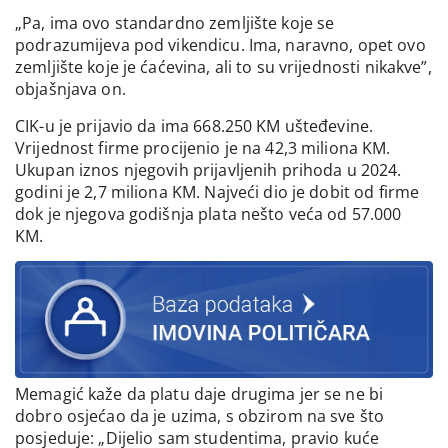
„Pa, ima ovo standardno zemljište koje se
podrazumijeva pod vikendicu. Ima, naravno, opet ovo
zemljište koje je ćaćevina, ali to su vrijednosti nikakve”,
objašnjava on.
CIK-u je prijavio da ima 668.250 KM ušteđevine.
Vrijednost firme procijenio je na 42,3 miliona KM.
Ukupan iznos njegovih prijavljenih prihoda u 2024.
godini je 2,7 miliona KM. Najveći dio je dobit od firme
dok je njegova godišnja plata nešto veća od 57.000
KM.
Memagić kaže da platu daje drugima jer se ne bi
dobro osjećao da je uzima, s obzirom na sve što
posjeduje: „Dijelio sam studentima, pravio kuće