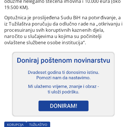
oduzme nelegalno stečena imovina i 10.000 eura (oko
19.500 KM).
Optužnica je proslijeđena Sudu BiH na potvrđivanje, a
iz Tužilaštva poručuju da odlučno rade na „otkrivanju i
procesuiranju svih koruptivnih kaznenih djela,
naročito u slučajevima u kojima su počinitelji
ovlaštene službene osobe institucija“.
KORUPCIJA
TUŽILAŠTVO