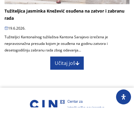
Tužiteljica Jasminka Knežević osuđena na zatvor i zabranu
rada
19.6.2026.
Tužiteljici Kantonalnog tužilaštva Kantona Sarajevo izrečena je
nepravosnažna presuda kojom je osuđena na godinu zatvora i
desetogodišnju zabranu rada zbog odavanja...
Učitaj još
O nama
Impressum
Skupština
Godišnji izvještaj
Nagrade
Kontakti