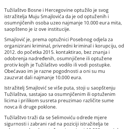
Tužilaštvo Bosne i Hercegovine optužilo je svog
istražitelja Muju Smajlovića da je od optuženih i
osumnjičenih osoba uzeo najmanje 10.000 eura mita,
saopšteno je iz ove institucije.
Smajlović je, prema optužnici Posebnog odjela za
organizirani kriminal, privredni kriminal i korupciju, od
2012. do početka 2015. kontaktirao, bez znanja i
odobrenja nadređenih, osumnjičene ili optužene
protiv kojih je Tužilaštvo vodilo ili vodi postupke.
Obećavao im je razne pogodnosti a oni su mu
zauzvrat dali najmanje 10.000 eura.
Istražitelj Smajlović se više puta, stoji u saopštenju
Tužilaštva, sastajao sa osumnjičenim ili optuženim
licima i prilikom susreta preuzimao različite sume
novca ili druge poklone.
Tužilaštvo traži da se Selimoviću odrede mjere
sigurnosti i zabrani rad na poziciji istražitelja te