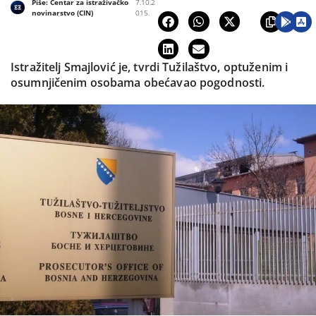
Piše:
Centar za istraživačko
7.10.2
novinarstvo (CIN)
015.
Istražitelj Smajlović je, tvrdi Tužilaštvo, optuženim i
osumnjičenim osobama obećavao pogodnosti.