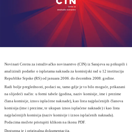
Novinari Centra za istraživačko novinarstvo (CIN) iz Sarajeva su prikupili i
analizirali podatke o isplatama naknada za komisijski rad u 12 institucija
Republike Srpske (RS) od januara 2006. do decembra 2008. godine.
Radi bolje preglednosti, podaci su, tamo gdje je to bilo moguće, prikazani
na slijedeći način: u formi tabele (godina, naziv komisije, ime i prezime
člana komisije, iznos isplaćene naknade), kao lista najplaćenijih članova
komisija (ime i prezime, te ukupan iznos isplaćene naknade) i kao lista
najplaćenijih komisija (naziv komisije i iznos isplaćenih naknada).
Podacima možete pristupiti klikom na ikonu PDF.
Dostupna je i originalna dokumentacija.