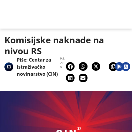
Komisijske naknade na
nivou RS
9.5.
Piše:
Centar za
200
istraživačko
9.
novinarstvo (CIN)