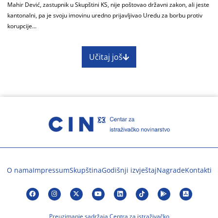
Mahir Dević, zastupnik u Skupštini KS, nije poštovao državni zakon, ali jeste
kantonalni, pa je svoju imovinu uredno prijavljivao Uredu za borbu protiv
korupcije...
Učitaj još
O nama
Impressum
Skupština
Godišnji izvještaj
Nagrade
Kontakti
Preuzimanje sadržaja Centra za istraživačko