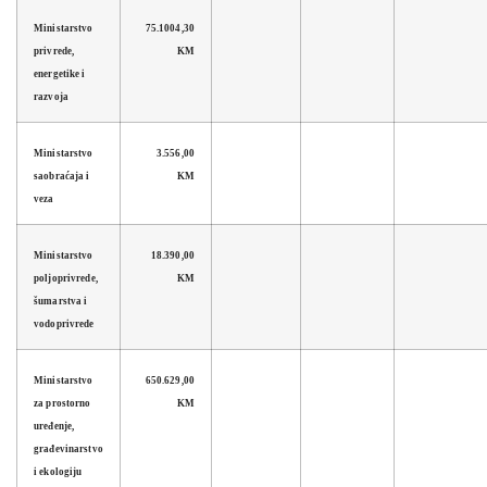
Ministarstvo
75.1004,30
privrede,
KM
energetike i
razvoja
Ministarstvo
3.556,00
saobraćaja i
KM
veza
Ministarstvo
18.390,00
poljoprivrede,
KM
šumarstva i
vodoprivrede
Ministarstvo
650.629,00
za prostorno
KM
uređenje,
građevinarstvo
i ekologiju