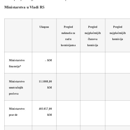
Ministarstva u Vladi RS
Ukupno
Pregled
Pregled
Pregled
naknada za
najplaćenijih
najplaćenijih
rad u
članova
komisija
komisijama
komisija
Ministarstvo
– KM
finansija*
Ministarstvo
11.1008,00
unutrašnjih
KM
poslova
Ministarstvo
403.057,00
pravde
KM