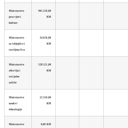
Ministarstvo
901.218,00
prosvjete i
KM
kulture
Ministarstvo
34.650,00
za izbjeglice i
KM
raseljena lica
Ministarstvo
528.521,00
zdravlja i
KM
socijalne
zaštite
Ministarstvo
22.550,00
nauke i
KM
tehnologije
Ministarstvo
0,00 KM