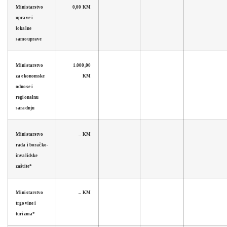
Ministarstvo
0,00 KM
uprave i
lokalne
samouprave
Ministarstvo
1.000,00
za ekonomske
KM
odnose i
regionalnu
saradnju
Ministarstvo
– KM
rada i boračko-
invalidske
zaštite*
Ministarstvo
– KM
trgovine i
turizma*