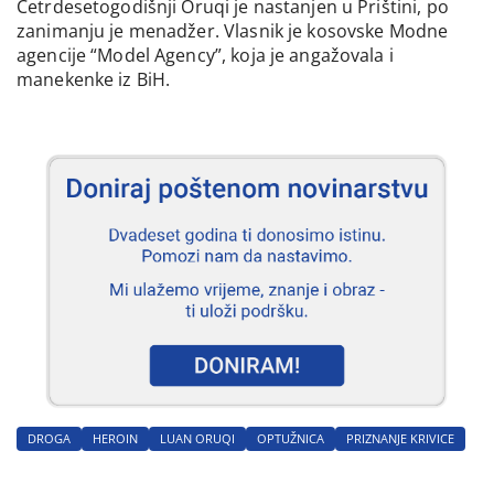
Četrdesetogodišnji Oruqi je nastanjen u Prištini, po
zanimanju je menadžer. Vlasnik je kosovske Modne
agencije “Model Agency”, koja je angažovala i
manekenke iz BiH.
DROGA
HEROIN
LUAN ORUQI
OPTUŽNICA
PRIZNANJE KRIVICE