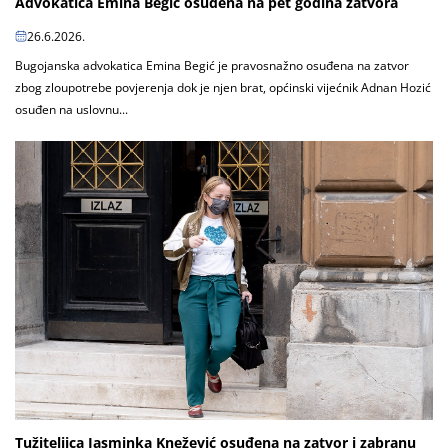
Advokatica Emina Begić osuđena na pet godina zatvora
26.6.2026.
Bugojanska advokatica Emina Begić je pravosnažno osuđena na zatvor
zbog zloupotrebe povjerenja dok je njen brat, općinski vijećnik Adnan Hozić
osuđen na uslovnu...
Tužiteljica Jasminka Knežević osuđena na zatvor i zabranu