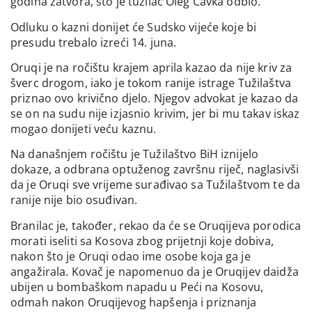
godina zatvora, što je tužilac Oleg Čavka odbio.
Odluku o kazni donijet će Sudsko vijeće koje bi
presudu trebalo izreći 14. juna.
Oruqi je na ročištu krajem aprila kazao da nije kriv za
šverc drogom, iako je tokom ranije istrage Tužilaštva
priznao ovo krivično djelo. Njegov advokat je kazao da
se on na sudu nije izjasnio krivim, jer bi mu takav iskaz
mogao donijeti veću kaznu.
Na današnjem ročištu je Tužilaštvo BiH iznijelo
dokaze, a odbrana optuženog završnu riječ, naglasivši
da je Oruqi sve vrijeme surađivao sa Tužilaštvom te da
ranije nije bio osuđivan.
Branilac je, također, rekao da će se Oruqijeva porodica
morati iseliti sa Kosova zbog prijetnji koje dobiva,
nakon što je Oruqi odao ime osobe koja ga je
angažirala. Kovač je napomenuo da je Oruqijev daidža
ubijen u bombaškom napadu u Peći na Kosovu,
odmah nakon Oruqijevog hapšenja i priznanja