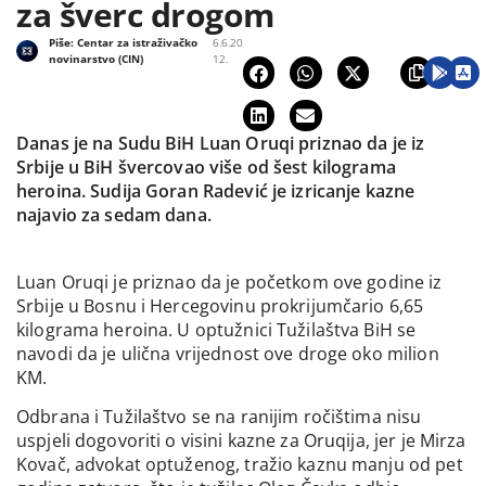
za šverc drogom
Piše:
Centar za istraživačko
6.6.20
novinarstvo (CIN)
12.
Danas je na Sudu BiH Luan Oruqi priznao da je iz
Srbije u BiH švercovao više od šest kilograma
heroina. Sudija Goran Radević je izricanje kazne
najavio za sedam dana.
Luan Oruqi je priznao da je početkom ove godine iz
Srbije u Bosnu i Hercegovinu prokrijumčario 6,65
kilograma heroina. U optužnici Tužilaštva BiH se
navodi da je ulična vrijednost ove droge oko milion
KM.
Odbrana i Tužilaštvo se na ranijim ročištima nisu
uspjeli dogovoriti o visini kazne za Oruqija, jer je Mirza
Kovač, advokat optuženog, tražio kaznu manju od pet