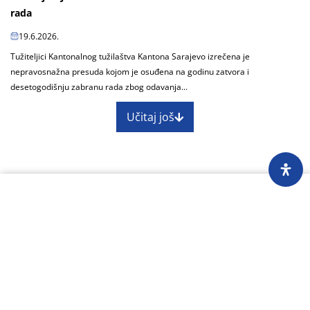
rada
19.6.2026.
Tužiteljici Kantonalnog tužilaštva Kantona Sarajevo izrečena je
nepravosnažna presuda kojom je osuđena na godinu zatvora i
desetogodišnju zabranu rada zbog odavanja...
Učitaj još
O nama
Impressum
Skupština
Godišnji izvještaj
Nagrade
Kontakti