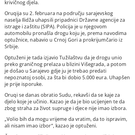
krivičnog djela.
Oruqija su 2. februara na području sarajevskog
naselja Ilidža uhapsili pripadnici Državne agencije za
istrage i zaštitu (SIPA). Policija je u njegovom
automobilu pronašla drogu koju je, prema navodima
optužnice, nabavio u Crnoj Gori a prokrijumčario iz
Srbije.
Optuženi je tada izjavio Tužilaštvu da je drogu unio
preko graničnog prelaza u blizini Višegrada, a potom
je došao u Sarajevo gdje ju je trebao predati
nepoznatoj osobi, za šta bi dobio 5.000 eura. Uhapšen
je prije isporuke.
Oruqi se danas obratio Sudu, rekavši da se kaje za
djelo koje je učinio. Kazao je da je bio ucijenjen te da
zbog straha za život supruge i djece nije imao izbora.
„Volio bih da mogu vrijeme da vratim, da to ispravim,
ali nisam imao izbor“, kazao je optuženi.