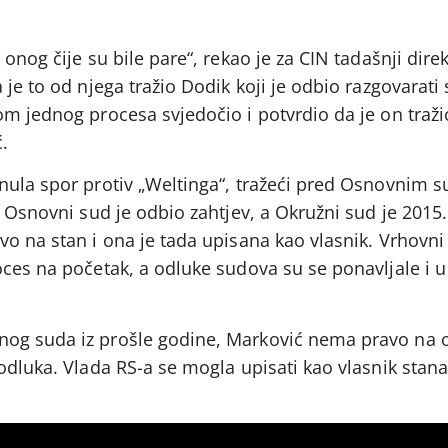
onog čije su bile pare“, rekao je za CIN tadašnji direk
je to od njega tražio Dodik koji je odbio razgovarati 
m jednog procesa svjedočio i potvrdio da je on traži
.
nula spor protiv „Weltinga“, tražeći pred Osnovnim 
. Osnovni sud je odbio zahtjev, a Okružni sud je 2015
o na stan i ona je tada upisana kao vlasnik. Vrhovni
oces na početak, a odluke sudova su se ponavljale i
og suda iz prošle godine, Marković nema pravo na 
odluka. Vlada RS-a se mogla upisati kao vlasnik stana,