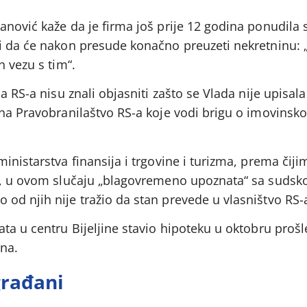
nović kaže da je firma još prije 12 godina ponudila 
i da će nakon presude konačno preuzeti nekretninu: „’
n vezu s tim“.
a RS-a nisu znali objasniti zašto se Vlada nije upisala
 na Pravobranilaštvo RS-a koje vodi brigu o imovins
inistarstva finansija i trgovine i turizma, prema čij
je, u ovom slučaju „blagovremeno upoznata“ sa suds
od njih nije tražio da stan prevede u vlasništvo RS-
ta u centru Bijeljine stavio hipoteku u oktobru prošl
na.
građani