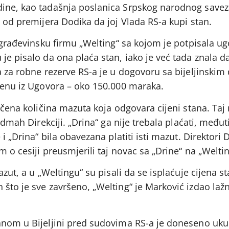
dine, kao tadašnja poslanica Srpskog narodnog savez
a od premijera Dodika da joj Vlada RS-a kupi stan.
u građevinsku firmu „Welting“ sa kojom je potpisala u
je pisalo da ona plaća stan, iako je već tada znala d
a za robne rezerve RS-a je u dogovoru sa bijeljinskim
ijenu iz Ugovora – oko 150.000 maraka.
ručena količina mazuta koja odgovara cijeni stana. Taj
 odmah Direkciji. „Drina“ ga nije trebala plaćati, među
i „Drina“ bila obavezana platiti isti mazut. Direktori D
 o cesiji preusmjerili taj novac sa „Drine“ na „Weltin
azut, a u „Weltingu“ su pisali da se isplaćuje cijena st
 što je sve završeno, „Welting“ je Marković izdao laž
anom u Bijeljini pred sudovima RS-a je doneseno uk