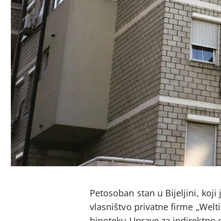
Petosoban stan u Bijeljini, koj
vlasništvo privatne firme „Welt
hipoteku Uprave za indirektno 