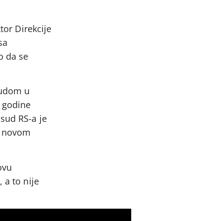
tor Direkcije
sa
o da se
sudom u
. godine
 sud RS-a je
 u novom
ovu
 a to nije