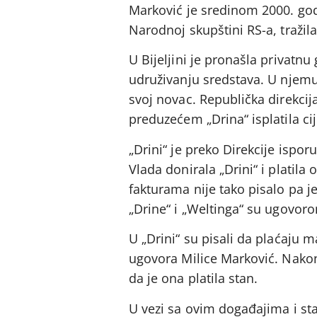
Marković je sredinom 2000. go
Narodnoj skupštini RS-a, tražil
U Bijeljini je pronašla privatn
udruživanju sredstava. U njemu 
svoj novac. Republička direkcij
preduzećem „Drina“ isplatila c
„Drini“ je preko Direkcije ispo
Vlada donirala „Drini“ i platila
fakturama nije tako pisalo pa je 
„Drine“ i „Weltinga“ su ugovorom
U „Drini“ su pisali da plaćaju m
ugovora Milice Marković. Nakon
da je ona platila stan.
U vezi sa ovim događajima i st