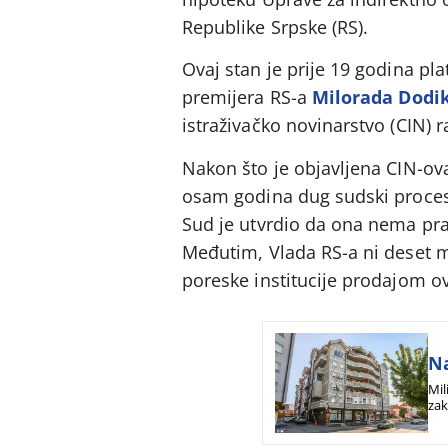
Republike Srpske (RS).
Ovaj stan je prije 19 godina p
premijera RS-a
Milorada Dodi
istraživačko novinarstvo (CIN) r
Nakon što je objavljena CIN-ova
osam godina dug sudski proces
Sud je utvrdio da ona nema pra
Međutim, Vlada RS-a ni deset mje
poreske institucije prodajom ov
Na
Mil
zak