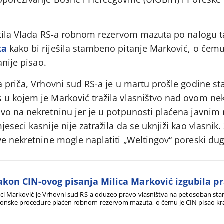
latila Vlada RS-a robnom rezervom mazuta po nalogu 
ka
kako bi riješila stambeno pitanje Marković, o čemu
anije pisao.
 priča, Vrhovni sud RS-a je u martu prošle godine st
 u kojem je Marković tražila vlasništvo nad ovom ne
vo na nekretninu jer je u potpunosti plaćena javnim
seci kasnije nije zatražila da se uknjiži kao vlasnik.
e nekretnine mogle naplatiti „Weltingov“ poreski dug
kon CIN-ovog pisanja Milica Marković izgubila p
ici Marković je Vrhovni sud RS-a oduzeo pravo vlasništva na petosoban stan u
onske procedure plaćen robnom rezervom mazuta, o čemu je CIN pisao kra