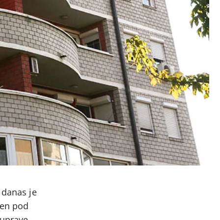
, danas je
jen pod
 uprave