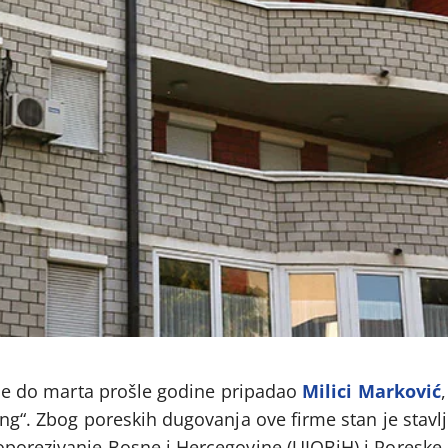
i je do marta prošle godine pripadao
Milici Marković
ing“. Zbog poreskih dugovanja ove firme stan je stavl
oporezivanje Bosne i Hercegovine (UIOBiH) i Poreske