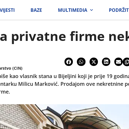
VIJESTI
BAZE
MULTIMEDIA
PODRŽIT
a privatne firme n
arstvo (CIN)
piše kao vlasnik stana u Bijeljini koji je prije 19 g
ntarku Milicu Marković. Prodajom ove nekretnine por
irme.