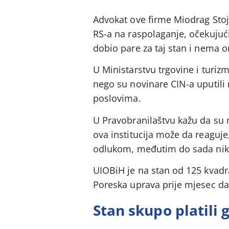
Advokat ove firme Miodrag Stoja
RS-a na raspolaganje, očekujuć
dobio pare za taj stan i nema o
U Ministarstvu trgovine i turizm
nego su novinare CIN-a uputili
poslovima.
U Pravobranilaštvu kažu da su m
ova institucija može da reagu
odlukom, međutim do sada niko 
UIOBiH je na stan od 125 kvadra
Poreska uprava prije mjesec da
Stan skupo platili 