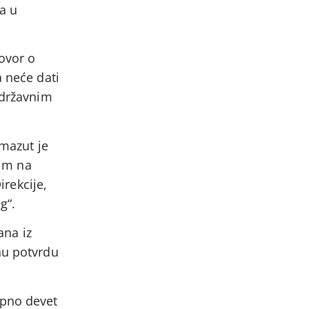
a u
govor o
a neće dati
 državnim
 mazut je
tim na
irekcije,
g“.
ana iz
nu potvrdu
upno devet