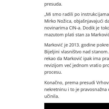
presuda.
„Mi smo radili po instrukcijama 
Mirko Nožica, objašnjavajući da 
novinarima CIN-a. Dodik je toko
mazutom plati stan za Marković
Marković je 2013. godine pokre
Bijeljini vlasništvo nad stanom
rekao da Marković ipak ima prav
revizijom već jednom vratio pr
procesu.
Konačno, prema presudi Vrhovn
nekretninu i to je pravosnažna 
učinila.