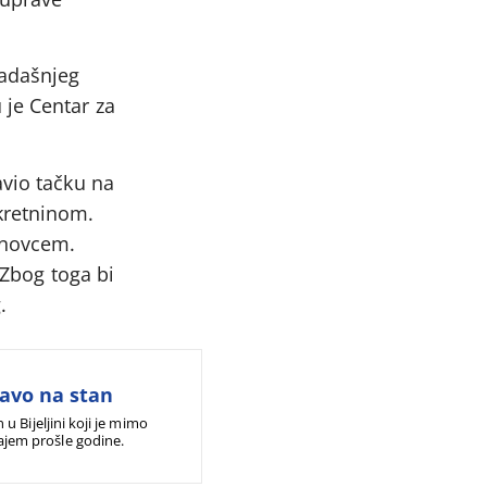
tadašnjeg
 je Centar za
avio tačku na
kretninom.
 novcem.
 Zbog toga bi
.
ravo na stan
 Bijeljini koji je mimo
jem prošle godine.