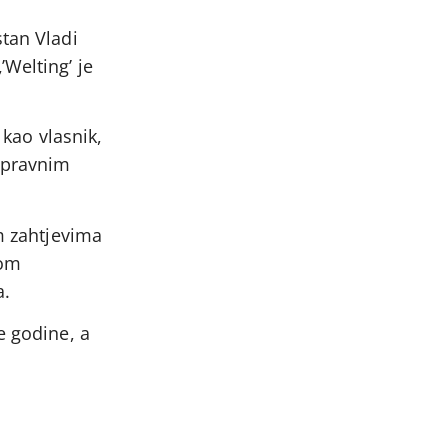
stan Vladi
Welting’ je
 kao vlasnik,
kopravnim
im zahtjevima
kom
a.
e godine, a