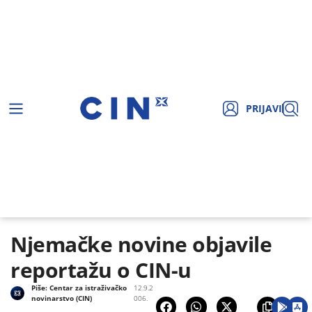
PRIJAVI
Njemačke novine objavile
reportažu o CIN-u
Piše:
Centar za istraživačko
12.9.2
novinarstvo (CIN)
006.