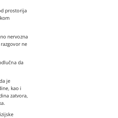
d prostorija
tokom
idno nervozna
e razgovor ne
 odlučna da
da je
ine, kao i
dina zatvora,
ka.
izijske