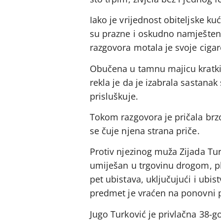
Iako je vrijednost obiteljske k
su prazne i oskudno namještene
razgovora motala je svoje cigar
Obučena u tamnu majicu kratkih
rekla je da je izabrala sastana
prisluškuje.
Tokom razgovora je pričala brzo
se čuje njena strana priče.
Protiv njezinog muža Zijada Tu
umiješan u trgovinu drogom, pl
pet ubistava, uključujući i ub
predmet je vraćen na ponovni p
Jugo Turković je privlačna 38-go