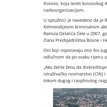
Kosovo, koja tereti kosovskog
narkoorganizacijom.
U optužnici je navedeno da je R
Kelmendijevim kriminalnim akti
Ramiza Delalića Ćele u 2007. g
člana Predsjedništva Bosne i H
Oni koji osporavaju ono što Jug
odlučnom da po svaku cijenu za
„Ako želite ženu da diskredituje
istraživačko novinarstvo (CIN)
tokom dugog i rasplinutog raz