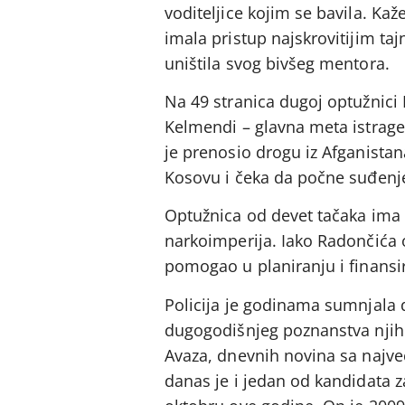
voditeljice kojim se bavila. Ka
imala pristup najskrovitijim ta
uništila svog bivšeg mentora.
Na 49 stranica dugoj optužnici
Kelmendi – glavna meta istrage
je prenosio drogu iz Afganista
Kosovu i čeka da počne suđenje 
Optužnica od devet tačaka ima 
narkoimperija. Iako Radončića o
pomogao u planiranju i finansir
Policija je godinama sumnjala
dugogodišnjeg poznanstva njih
Avaza, dnevnih novina sa najve
danas je i jedan od kandidata 