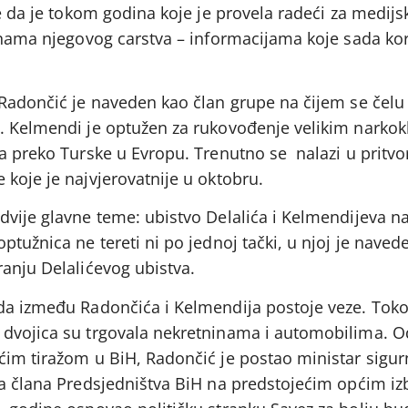
že da je tokom godina koje je provela radeći za medij
jnama njegovog carstva – informacijama koje sada kori
 Radončić je naveden kao član grupe na čijem se čelu 
. Kelmendi je optužen za rukovođenje velikim narkok
na preko Turske u Evropu. Trenutno se nalazi u pritvo
koje je najvjerovatnije u oktobru.
dvije glavne teme: ubistvo Delalića i Kelmendijeva 
ptužnica ne tereti ni po jednoj tački, u njoj je naved
anju Delalićevog ubistva.
 da između Radončića i Kelmendija postoje veze. To
 dvojica su trgovala nekretninama i automobilima. O
ćim tiražom u BiH, Radončić je postao ministar sigurn
za člana Predsjedništva BiH na predstojećim općim i