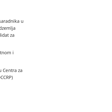
 saradnika u
odzemlja
idat za
etnom i
ru Centra za
OCCRP)