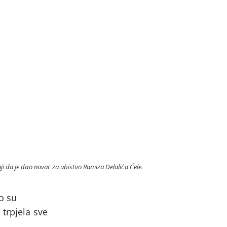
 da je dao novac za ubistvo Ramiza Delalića Ćele.
o su
 trpjela sve