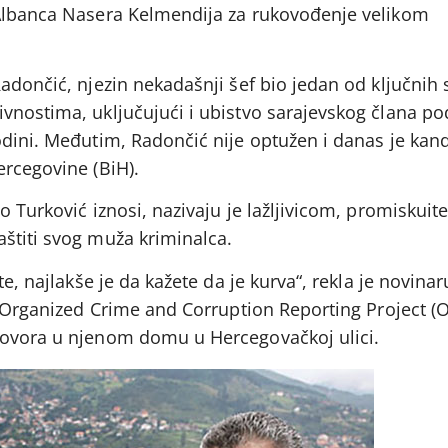
 Albanca Nasera Kelmendija za rukovođenje velikom
adončić, njezin nekadašnji šef bio jedan od ključnih
vnostima, uključujući i ubistvo sarajevskog člana p
odini. Međutim, Radončić nije optužen i danas je kand
ercegovine (BiH).
o Turković iznosi, nazivaju je lažljivicom, promiskuit
štiti svog muža kriminalca.
te, najlakše je da kažete da je kurva“, rekla je novina
 i Organized Crime and Corruption Reporting Project (
govora u njenom domu u Hercegovačkoj ulici.