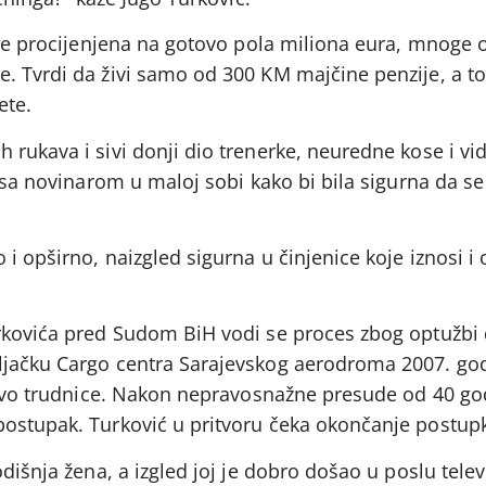
uće procijenjena na gotovo pola miliona eura, mnoge o
. Tvrdi da živi samo od 300 KM majčine penzije, a 
ete.
 rukava i sivi donji dio trenerke, neuredne kose i v
k sa novinarom u maloj sobi kako bi bila sigurna da s
 i opširno, naizgled sigurna u činjenice koje iznosi i
rkovića pred Sudom BiH vodi se proces zbog optužbi 
jačku Cargo centra Sarajevskog aerodroma 2007. god
istvo trudnice. Nakon nepravosnažne presude od 40 go
ostupak. Turković u pritvoru čeka okončanje postup
dišnja žena, a izgled joj je dobro došao u poslu telev