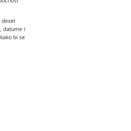
udućnost
 deset
a, datume i
kako bi se