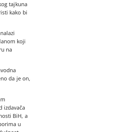
skog tajkuna
sti kako bi
nalazi
lanom koji
ru na
navodna
eno da je on,
kom
d izdavača
osti BiH, a
zborima u