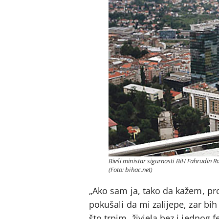
Bivši ministar sigurnosti BiH Fahrudin 
(Foto: bihac.net)
„Ako sam ja, tako da kažem, pro
pokušali da mi zalijepe, zar bi
što trpim, živjela bez i jednog 