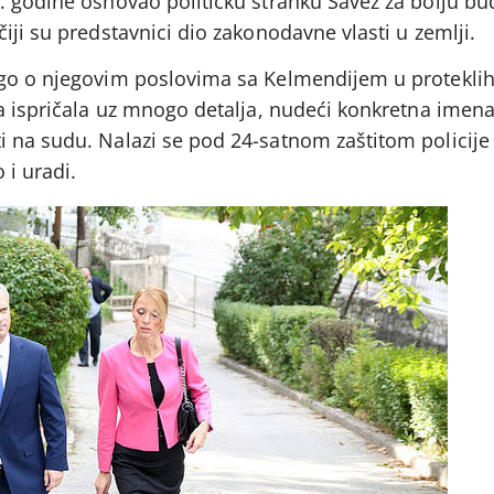
. godine osnovao političku stranku Savez za bolju b
iji su predstavnici dio zakonodavne vlasti u zemlji.
ogo o njegovim poslovima sa Kelmendijem u proteklih
ma ispričala uz mnogo detalja, nudeći konkretna imen
 na sudu. Nalazi se pod 24-satnom zaštitom policije 
 i uradi.