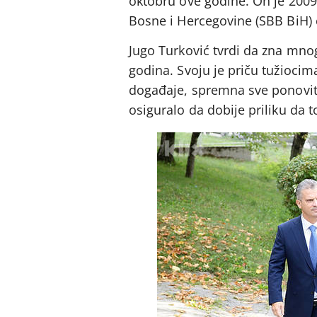
oktobru ove godine. On je 2009
Bosne i Hercegovine (SBB BiH) č
Jugo Turković tvrdi da zna mn
godina. Svoju je priču tužioci
događaje, spremna sve ponoviti
osiguralo da dobije priliku da to