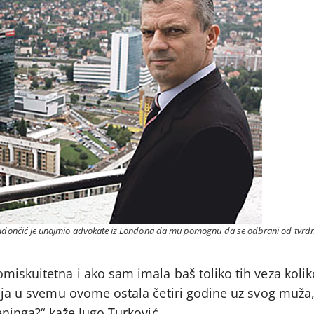
Radončić je unajmio advokate iz Londona da mu pomognu da se odbrani od tvrdnji
miskuitetna i ako sam imala baš toliko tih veza kolik
h ja u svemu ovome ostala četiri godine uz svog muža,
feninga?“ kaže Jugo Turković.