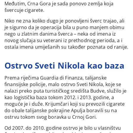
Međutim, Crna Gora je sada ponovo zemlja koja
švercuje cigarete.
Niko ne zna koliko dugo je ponovljeni šverc trajao, ali
je sigurno da je operacija bila u puno manjem obimu
nego u zlatnim danima šverca – neka od imena iz
novog slučaja su veterani iz prethodnog perioda, a i
ostala imena umiješanih su također poznata od ranije.
Ostrvo Sveti Nikola kao baza
Prema riječima Guardia di Finanza, talijanske
finansijske policije, malo ostrvo Sveti Nikola, koje se
nalazi preko puta turističkog središta Budve, služilo je
kao logistička baza tokom 2012. i 2013. godine, a
moguće je i duže. Krijumčari koji su prevozili cigarete
do obale talijanske pokrajine Apulja boravili su na
ostrvu tokom svog boravka u Crnoj Gori.
Od 2007. do 2010. godine ostrvo je bilo u vlasništvu