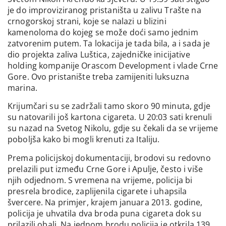
je do improviziranog pristaništa u zalivu Trašte na
crnogorskoj strani, koje se nalazi u blizini
kamenoloma do kojeg se može doći samo jednim
zatvorenim putem. Ta lokacija je tada bila, a i sada je
dio projekta zaliva Luštica, zajedničke inicijative
holding kompanije Orascom Development i vlade Crne
Gore. Ovo pristanište treba zamijeniti luksuzna
marina.
Krijumčari su se zadržali tamo skoro 90 minuta, gdje
su natovarili još kartona cigareta. U 20:03 sati krenuli
su nazad na Svetog Nikolu, gdje su čekali da se vrijeme
poboljša kako bi mogli krenuti za Italiju.
Prema policijskoj dokumentaciji, brodovi su redovno
prelazili put između Crne Gore i Apulje, često i više
njih odjednom. S vremena na vrijeme, policija bi
presrela brodice, zaplijenila cigarete i uhapsila
švercere. Na primjer, krajem januara 2013. godine,
policija je uhvatila dva broda puna cigareta dok su
prilazili obali. Na jednom brodu policija je otkrila 139