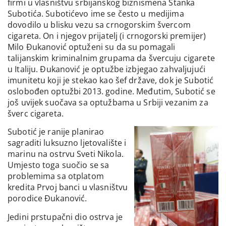
firmi u vlasništvu srbijanskog biznismena Stanka
Subotića. Subotićevo ime se često u medijima
dovodilo u blisku vezu sa crnogorskim švercom
cigareta. On i njegov prijatelj (i crnogorski premijer)
Milo Đukanović optuženi su da su pomagali
talijanskim kriminalnim grupama da švercuju cigarete
u Italiju. Đukanović je optužbe izbjegao zahvaljujući
imunitetu koji je stekao kao šef države, dok je Subotić
oslobođen optužbi 2013. godine. Međutim, Subotić se
još uvijek suočava sa optužbama u Srbiji vezanim za
šverc cigareta.
Subotić je ranije planirao
sagraditi luksuzno ljetovalište i
marinu na ostrvu Sveti Nikola.
Umjesto toga suočio se sa
problemima sa otplatom
kredita Prvoj banci u vlasništvu
porodice Đukanović.
Jedini prstupačni dio ostrva je