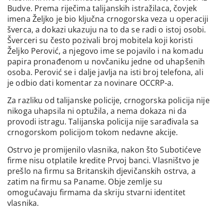
Budve. Prema riječima talijanskih istražilaca, čovjek
imena Željko je bio ključna crnogorska veza u operaciji
šverca, a dokazi ukazuju na to da se radi o istoj osobi.
Šverceri su često pozivali broj mobitela koji koristi
Željko Perović, a njegovo ime se pojavilo i na komadu
papira pronađenom u novčaniku jedne od uhapšenih
osoba. Perović se i dalje javlja na isti broj telefona, ali
je odbio dati komentar za novinare OCCRP-a.
Za razliku od talijanske policije, crnogorska policija nije
nikoga uhapsila ni optužila, a nema dokaza ni da
provodi istragu. Talijanska policija nije sarađivala sa
crnogorskom policijom tokom nedavne akcije.
Ostrvo je promijenilo vlasnika, nakon što Subotićeve
firme nisu otplatile kredite Prvoj banci. Vlasništvo je
prešlo na firmu sa Britanskih djevičanskih ostrva, a
zatim na firmu sa Paname. Obje zemlje su
omogućavaju firmama da skriju stvarni identitet
vlasnika.