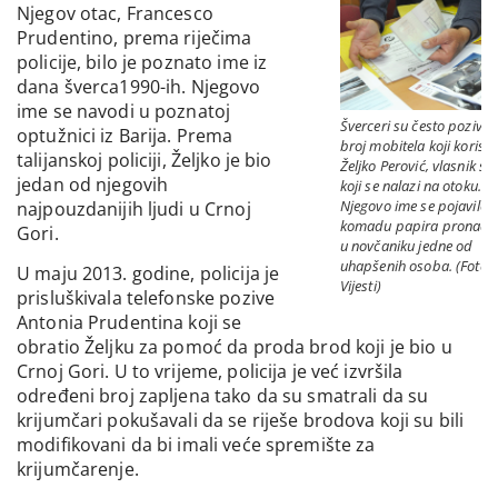
Njegov otac, Francesco
Prudentino, prema riječima
policije, bilo je poznato ime iz
dana šverca1990-ih. Njegovo
ime se navodi u poznatoj
Šverceri su često pozivali
optužnici iz Barija. Prema
broj mobitela koji koristi
talijanskoj policiji, Željko je bio
Željko Perović, vlasnik se
jedan od njegovih
koji se nalazi na otoku.
Njegovo ime se pojavilo i
najpouzdanijih ljudi u Crnoj
komadu papira pronađ
Gori.
u novčaniku jedne od
uhapšenih osoba. (Foto:
U maju 2013. godine, policija je
Vijesti)
prisluškivala telefonske pozive
Antonia Prudentina koji se
obratio Željku za pomoć da proda brod koji je bio u
Crnoj Gori. U to vrijeme, policija je već izvršila
određeni broj zapljena tako da su smatrali da su
krijumčari pokušavali da se riješe brodova koji su bili
modifikovani da bi imali veće spremište za
krijumčarenje.