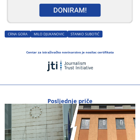
CRNA GORA
MILO DJUKANOVIC
STANKO SUBOTIĆ
Centar za istraživačko novinarstvo je nosilac certifikata
Posljednje priče