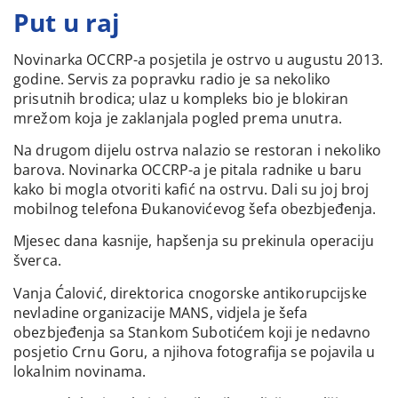
Put u raj
Novinarka OCCRP-a posjetila je ostrvo u augustu 2013.
godine. Servis za popravku radio je sa nekoliko
prisutnih brodica; ulaz u kompleks bio je blokiran
mrežom koja je zaklanjala pogled prema unutra.
Na drugom dijelu ostrva nalazio se restoran i nekoliko
barova. Novinarka OCCRP-a je pitala radnike u baru
kako bi mogla otvoriti kafić na ostrvu. Dali su joj broj
mobilnog telefona Đukanovićevog šefa obezbjeđenja.
Mjesec dana kasnije, hapšenja su prekinula operaciju
šverca.
Vanja Ćalović, direktorica cnogorske antikorupcijske
nevladine organizacije MANS, vidjela je šefa
obezbjeđenja sa Stankom Subotićem koji je nedavno
posjetio Crnu Goru, a njihova fotografija se pojavila u
lokalnim novinama.