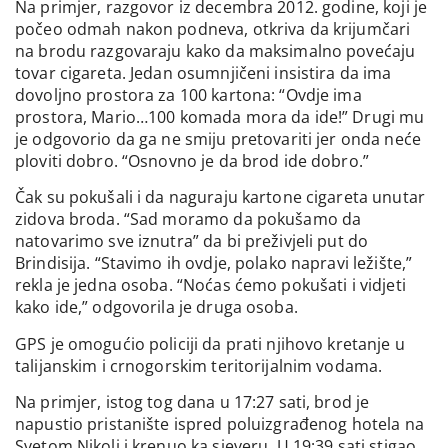
Na primjer, razgovor iz decembra 2012. godine, koji je
počeo odmah nakon podneva, otkriva da krijumčari
na brodu razgovaraju kako da maksimalno povećaju
tovar cigareta. Jedan osumnjičeni insistira da ima
dovoljno prostora za 100 kartona: “Ovdje ima
prostora, Mario…100 komada mora da ide!” Drugi mu
je odgovorio da ga ne smiju pretovariti jer onda neće
ploviti dobro. “Osnovno je da brod ide dobro.”
Čak su pokušali i da naguraju kartone cigareta unutar
zidova broda. “Sad moramo da pokušamo da
natovarimo sve iznutra” da bi preživjeli put do
Brindisija. “Stavimo ih ovdje, polako napravi ležište,”
rekla je jedna osoba. “Noćas ćemo pokušati i vidjeti
kako ide,” odgovorila je druga osoba.
GPS je omogućio policiji da prati njihovo kretanje u
talijanskim i crnogorskim teritorijalnim vodama.
Na primjer, istog tog dana u 17:27 sati, brod je
napustio pristanište ispred poluizgrađenog hotela na
Svetom Nikoli i krenuo ka sjeveru. U 19:39 sati stigao