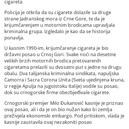
cigareta.
Policija je otkrila da su cigarete dolazile sa druge
strane Jadranskog mora iz Crne Gore, te da je
krijumčarenjem u motornim brodicama upravljala
kriminalna grupa. Izgledalo je kao da se historija
ponavlja.
U kasnim 1990-im, krijumčarenje cigareta je bio
državni posao u Crnoj Gori. Svake noći na desetine
velikih brzih motornih brodica pretovarenih
cigaretama prelazili su dvosatni put s jedne na drugu
obalu. Dva talijanska kriminalna sindikata, napuljska
Camorra i Sacra Corona Unita (Sveta ujedinjena kruna,
iz regije Apulja na jugoistoku Italije) vodile su posao,
dok su crnogorske firme obezbjeđivale cigarete.
Crnogorski premijer Milo Đukanović kasnije je priznao
ovaj posao, ali i da je on bio nužan kako bi zemlja
preživjela ekonomski embargo. Pod pritiskom, vlada je
kasnije zaustavila ovaj nezakoniti posao