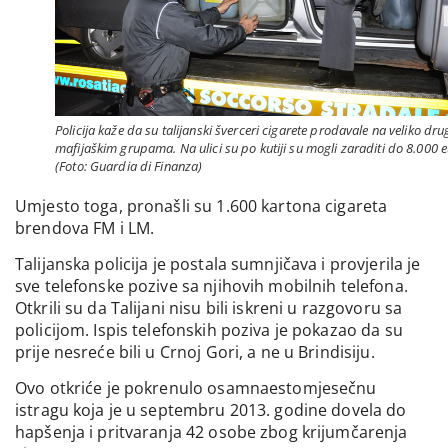
Policija kaže da su talijanski šverceri cigarete prodavale na veliko dr
mafijaškim grupama. Na ulici su po kutiji su mogli zaraditi do 8.000 e
(Foto: Guardia di Finanza)
Umjesto toga, pronašli su 1.600 kartona cigareta
brendova FM i LM.
Talijanska policija je postala sumnjičava i provjerila je
sve telefonske pozive sa njihovih mobilnih telefona.
Otkrili su da Talijani nisu bili iskreni u razgovoru sa
policijom. Ispis telefonskih poziva je pokazao da su
prije nesreće bili u Crnoj Gori, a ne u Brindisiju.
Ovo otkriće je pokrenulo osamnaestomjesečnu
istragu koja je u septembru 2013. godine dovela do
hapšenja i pritvaranja 42 osobe zbog krijumčarenja