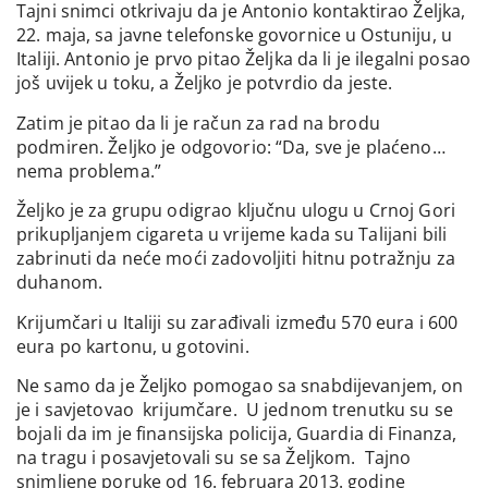
Tajni snimci otkrivaju da je Antonio kontaktirao Željka,
22. maja, sa javne telefonske govornice u Ostuniju, u
Italiji. Antonio je prvo pitao Željka da li je ilegalni posao
još uvijek u toku, a Željko je potvrdio da jeste.
Zatim je pitao da li je račun za rad na brodu
podmiren. Željko je odgovorio: “Da, sve je plaćeno…
nema problema.”
Željko je za grupu odigrao ključnu ulogu u Crnoj Gori
prikupljanjem cigareta u vrijeme kada su Talijani bili
zabrinuti da neće moći zadovoljiti hitnu potražnju za
duhanom.
Krijumčari u Italiji su zarađivali između 570 eura i 600
eura po kartonu, u gotovini.
Ne samo da je Željko pomogao sa snabdijevanjem, on
je i savjetovao krijumčare. U jednom trenutku su se
bojali da im je finansijska policija, Guardia di Finanza,
na tragu i posavjetovali su se sa Željkom. Tajno
snimljene poruke od 16. februara 2013. godine