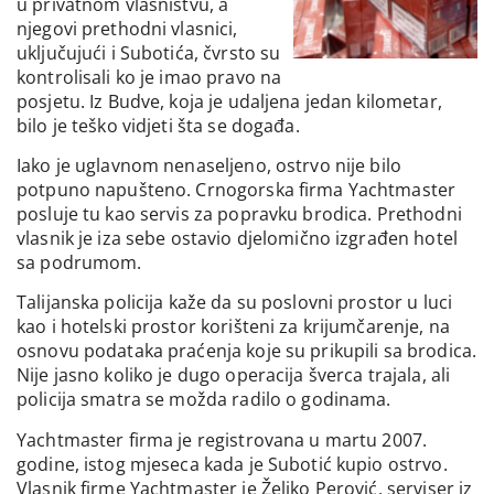
u privatnom vlasništvu, a
njegovi prethodni vlasnici,
uključujući i Subotića, čvrsto su
kontrolisali ko je imao pravo na
posjetu. Iz Budve, koja je udaljena jedan kilometar,
bilo je teško vidjeti šta se događa.
Iako je uglavnom nenaseljeno, ostrvo nije bilo
potpuno napušteno. Crnogorska firma Yachtmaster
posluje tu kao servis za popravku brodica. Prethodni
vlasnik je iza sebe ostavio djelomično izgrađen hotel
sa podrumom.
Talijanska policija kaže da su poslovni prostor u luci
kao i hotelski prostor korišteni za krijumčarenje, na
osnovu podataka praćenja koje su prikupili sa brodica.
Nije jasno koliko je dugo operacija šverca trajala, ali
policija smatra se možda radilo o godinama.
Yachtmaster firma je registrovana u martu 2007.
godine, istog mjeseca kada je Subotić kupio ostrvo.
Vlasnik firme Yachtmaster je Željko Perović, serviser iz