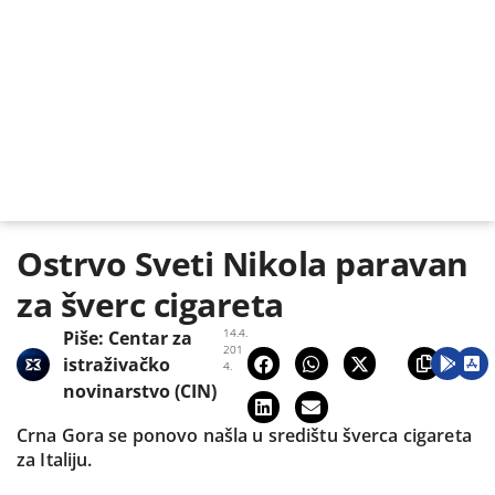
Ostrvo Sveti Nikola paravan
za šverc cigareta
14.4.
Piše:
Centar za
201
istraživačko
4.
novinarstvo (CIN)
Crna Gora se ponovo našla u središtu šverca cigareta
za Italiju.