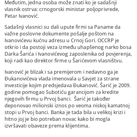
Međutim, jedna osoba može znati ko je sadašnji
vlasnik ostrva: crnogorski ministar poljoprivrede,
Petar Ivanović.
Sadašnji vlasnici su dali upute firmi sa Paname da
važne poslovne dokumente pošalje poštom na
Ivanovićevu kućnu adresu u Crnoj Gori. OCCRP je
otkrio i da postoji veza između uhapšenog narko bosa
Darka Šarića i Ivanovićevog zaposlenika od povjerenja,
koji radi kao direktor firme u Šarićevom vlasništvu.
Ivanović je blizak i sa premijerom i nedavno ga je
Đukanovićeva vlada imenovala u Savjet za strane
investicije kojim predsjedava Đukanović. Šarić je 2009.
godine pomogao Subotiću garancijom za kredite
njegovih firmu u Prvoj banci. Šarić je također
deponovao milionski iznos po veoma niskoj kamatnoj
stopi u Prvoj banci. Banka je tada bila u velikoj krizi i
hitno joj je bio potreban novac kako bi mogla
izvršavati obaveze prema klijentima.