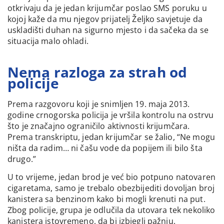
otkrivaju da je jedan krijumčar poslao SMS poruku u
kojoj kaže da mu njegov prijatelj Željko savjetuje da
uskladišti duhan na sigurno mjesto i da sačeka da se
situacija malo ohladi.
Nema razloga za strah od
policije
Prema razgovoru koji je snimljen 19. maja 2013.
godine crnogorska policija je vršila kontrolu na ostrvu
što je značajno ograničilo aktivnosti krijumčara.
Prema transkriptu, jedan krijumčar se žalio, “Ne mogu
ništa da radim… ni čašu vode da popijem ili bilo šta
drugo.”
U to vrijeme, jedan brod je već bio potpuno natovaren
cigaretama, samo je trebalo obezbijediti dovoljan broj
kanistera sa benzinom kako bi mogli krenuti na put.
Zbog policije, grupa je odlučila da utovara tek nekoliko
kanistera istovremeno, da bi izbjegli pažnju.