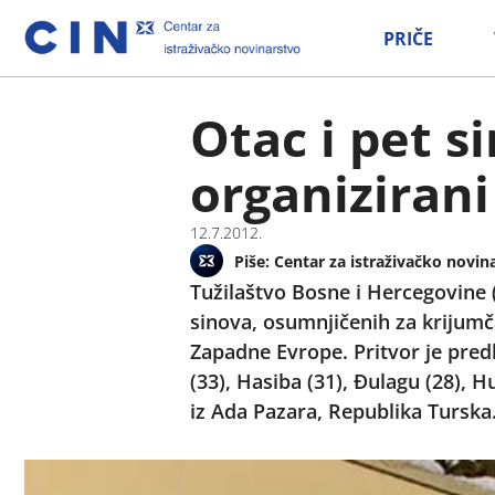
PRIČE
Otac i pet s
organizirani
12.7.2012.
Piše:
Centar za istraživačko novin
Tužilaštvo Bosne i Hercegovine 
sinova, osumnjičenih za krijumč
Zapadne Evrope. Pritvor je predl
(33), Hasiba (31), Đulagu (28), H
iz Ada Pazara, Republika Turska