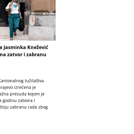
ca Jasminka Knežević
na zatvor i zabranu
 Kantonalnog tužilaštva
rajevo izrečena je
ažna presuda kojom je
 godinu zatvora i
šnju zabranu rada zbog