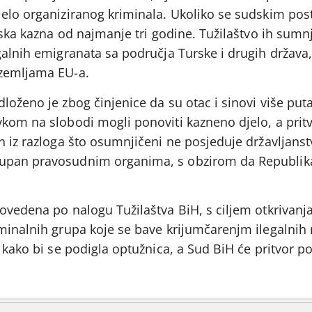
jelo organiziranog kriminala. Ukoliko se sudskim p
rska kazna od najmanje tri godine. Tužilaštvo ih sumnj
galnih emigranata sa područja Turske i drugih država
 zemljama EU-a.
loženo je zbog činjenice da su otac i sinovi više puta
vkom na slobodi mogli ponoviti kazneno djelo, a pritv
n iz razloga što osumnjičeni ne posjeduje državljanst
tupan pravosudnim organima, s obzirom da Republik
ovedena po nalogu Tužilaštva BiH, s ciljem otkrivanja
iminalnih grupa koje se bave krijumčarenjm ilegalnih
 kako bi se podigla optužnica, a Sud BiH će pritvor potv