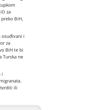
ostupkom
iči za
, preko BiH,
 osuđivani i
or za
vo BiH te bi
a Turska ne
 i
 migranata.
rditi ili