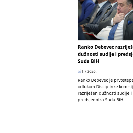
Ranko Debevec razrije
dužnosti sudije i preds
Suda BiH
1.7.2026.
Ranko Debevec je prvoste
odlukom Disciplinke komisi
razriješen dužnosti sudije i
predsjednika Suda BiH.