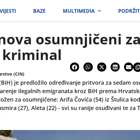
VIJESTI
BAZE
MULTIMEDIA
PODRŽIT
inova osumnjičeni z
 kriminal
arstvo (CIN)
(BiH) je predložilo određivanje pritvora za sedam os
arenje ilegalnih emigranata kroz BiH prema Hrvatsk
ožen za osumnjičene: Arifa Čovića (54) iz Štulica kod
usmira (27), Aleta (22) - svi su ranije osuđivani te z
.