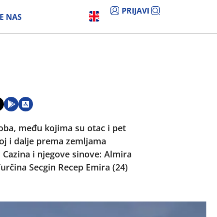
PRIJAVI
E NAS
a
oba, među kojima su otac i pet
oj i dalje prema zemljama
 Cazina i njegove sinove: Almira
a Turčina Secgin Recep Emira (24)