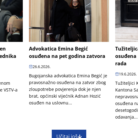
šen
Advokatica Emina Begić
Tužitelji
jednika
osuđena na pet godina zatvora
osuđena 
rada
26.6.2026.
19.6.2026.
Bugojanska advokatica Emina Begić je
pravosnažno osuđena na zatvor zbog
penom
Tužiteljici
zloupotrebe povjerenja dok je njen
je VSTV-a
Kantona Sa
brat, općinski vijećnik Adnan Hozić
nepravosn
osuđen na uslovnu...
osuđena na
desetogodi
odavanja...
Učitaj još