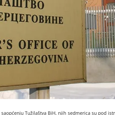
saopćenju Tužilaštva BiH, njih sedmerica su pod is