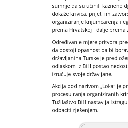
sumnje da su učinili kazneno d
dokaže krivica, prijeti im zatvo
organiziranje krijumčarenja ile
prema Hrvatskoj i dalje prema
Određivanje mjere pritvora pred
da postoji opasnost da bi bora
državljanina Turske je predlože
odlaskom iz BiH postao nedos
izručuje svoje državljane.
Akcija pod nazivom „Loka“ je pr
procesuiranja organiziranih kr
Tužilaštvo BiH nastavlja istragu
odbaciti rješenjem.