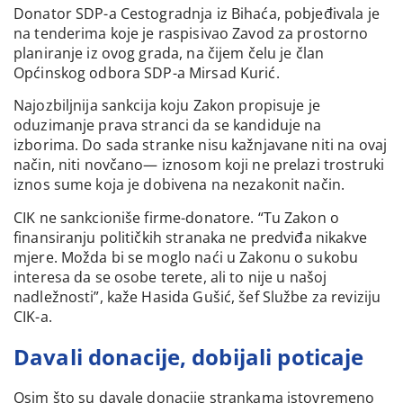
Donator SDP-a Cestogradnja iz Bihaća, pobjeđivala je
na tenderima koje je raspisivao Zavod za prostorno
planiranje iz ovog grada, na čijem čelu je član
Općinskog odbora SDP-a Mirsad Kurić.
Najozbiljnija sankcija koju Zakon propisuje je
oduzimanje prava stranci da se kandiduje na
izborima. Do sada stranke nisu kažnjavane niti na ovaj
način, niti novčano— iznosom koji ne prelazi trostruki
iznos sume koja je dobivena na nezakonit način.
CIK ne sankcioniše firme-donatore. “Tu Zakon o
finansiranju političkih stranaka ne predviđa nikakve
mjere. Možda bi se moglo naći u Zakonu o sukobu
interesa da se osobe terete, ali to nije u našoj
nadležnosti”, kaže Hasida Gušić, šef Službe za reviziju
CIK-a.
Davali donacije, dobijali poticaje
Osim što su davale donacije strankama istovremeno