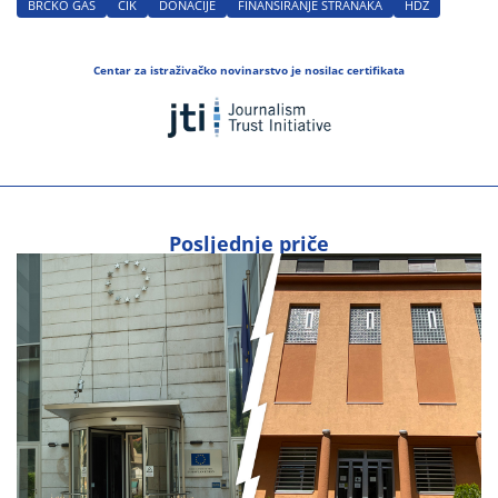
BRČKO GAS
CIK
DONACIJE
FINANSIRANJE STRANAKA
HDZ
Centar za istraživačko novinarstvo je nosilac certifikata
Posljednje priče