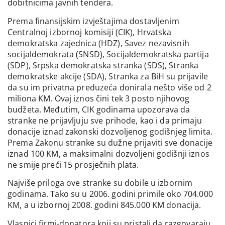
dobitnicima javnih tendera.
Prema finansijskim izvještajima dostavljenim
Centralnoj izbornoj komisiji (CIK), Hrvatska
demokratska zajednica (HDZ), Savez nezavisnih
socijaldemokrata (SNSD), Socijaldemokratska partija
(SDP), Srpska demokratska stranka (SDS), Stranka
demokratske akcije (SDA), Stranka za BiH su prijavile
da su im privatna preduzeća donirala nešto više od 2
miliona KM. Ovaj iznos čini tek 3 posto njihovog
budžeta. Međutim, CIK godinama upozorava da
stranke ne prijavljuju sve prihode, kao i da primaju
donacije iznad zakonski dozvoljenog godišnjeg limita.
Prema Zakonu stranke su dužne prijaviti sve donacije
iznad 100 KM, a maksimalni dozvoljeni godišnji iznos
ne smije preći 15 prosječnih plata.
Najviše priloga ove stranke su dobile u izbornim
godinama. Tako su u 2006. godini primile oko 704.000
KM, a u izbornoj 2008. godini 845.000 KM donacija.
Vlasnici firmi-donatora koji su pristali da razgovaraju