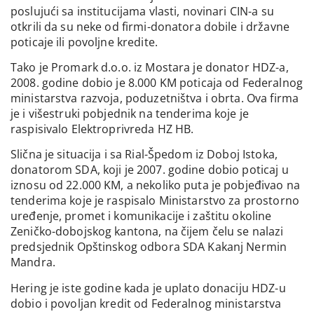
poslujući sa institucijama vlasti, novinari CIN-a su
otkrili da su neke od firmi-donatora dobile i državne
poticaje ili povoljne kredite.
Tako je Promark d.o.o. iz Mostara je donator HDZ-a,
2008. godine dobio je 8.000 KM poticaja od Federalnog
ministarstva razvoja, poduzetništva i obrta. Ova firma
je i višestruki pobjednik na tenderima koje je
raspisivalo Elektroprivreda HZ HB.
Slična je situacija i sa Rial-Špedom iz Doboj Istoka,
donatorom SDA, koji je 2007. godine dobio poticaj u
iznosu od 22.000 KM, a nekoliko puta je pobjeđivao na
tenderima koje je raspisalo Ministarstvo za prostorno
uređenje, promet i komunikacije i zaštitu okoline
Zeničko-dobojskog kantona, na čijem čelu se nalazi
predsjednik Opštinskog odbora SDA Kakanj Nermin
Mandra.
Hering je iste godine kada je uplato donaciju HDZ-u
dobio i povoljan kredit od Federalnog ministarstva