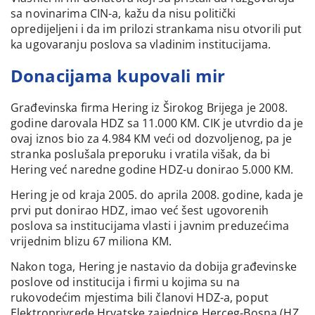
sa novinarima CIN-a, kažu da nisu politički
opredijeljeni i da im prilozi strankama nisu otvorili put
ka ugovaranju poslova sa vladinim institucijama.
Donacijama kupovali mir
Građevinska firma Hering iz Širokog Brijega je 2008.
godine darovala HDZ sa 11.000 KM. CIK je utvrdio da je
ovaj iznos bio za 4.984 KM veći od dozvoljenog, pa je
stranka poslušala preporuku i vratila višak, da bi
Hering već naredne godine HDZ-u donirao 5.000 KM.
Hering je od kraja 2005. do aprila 2008. godine, kada je
prvi put donirao HDZ, imao već šest ugovorenih
poslova sa institucijama vlasti i javnim preduzećima
vrijednim blizu 67 miliona KM.
Nakon toga, Hering je nastavio da dobija građevinske
poslove od institucija i firmi u kojima su na
rukovodećim mjestima bili članovi HDZ-a, poput
Elektroprivrede Hrvatske zajednice Herceg-Bosna (HZ