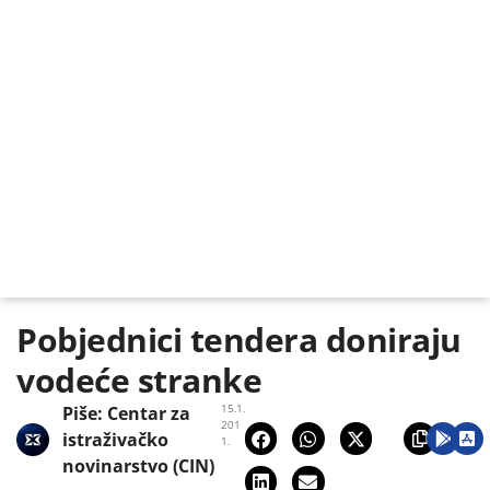
Pobjednici tendera doniraju
vodeće stranke
15.1.
Piše:
Centar za
201
istraživačko
1.
novinarstvo (CIN)