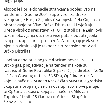
nego prije.
Alcoop je i prije donacije strankama pobjeđivao na
tenderima. Godine 2001. supervizor za Brčko
razriješio je Hasiju Zejnilović sa mjesta šefa Odjela za
obrazovanje pri Vladi Brčko Distrikta. U izvještaju
Ureda visokog predstavnika (OHR) stoji da je Zejnilović
tokom obavljanja dužnosti više puta zloupotrijebila
svoj položaj u korist preduzeća Alcoop, čiji je vlasnik
njen sin Almir, koji je također bio zaposlen pri Vladi
Brčko Distrikta.
Godinu dana prije nego je donirao novac SNSD-u
Brčko gas, pobjeđivao je na tenderima koje su
raspisivali Šume Republike Srpske, čiji je direktor Neđo
Ilić član Glavnog odbora SNSD-a; Opština Modriča u
kojoj je načelnik Mladen Krekić član SNSD-a, a gradska
Skupština broji najviše članova upravo iz ove partije;
te Opština Laktaši u kojoj su i načelnik Milovan
Topolović i svih 25 članova opštinske Skupštine
članovi SNSD-a.