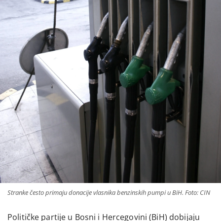
Stranke često primaju donacije vlasnika benzinskih pumpi u BiH. Foto: CIN
Političke partije u Bosni i Hercegovini (BiH) dobijaju