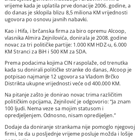
vrijeme kada je uplatila prve donacije 2006. godine, a
do danas je sklopila blizu 8,5 miliona KM vrijednosti
ugovora po osnovu javnih nabavki.
Kao i Hifa, i brčanska firma za biro opremu Alcoop,
vlasnika Almira Zejnilovića, donirala je 2008. godine
novac za tri političke partije: 1.000 KM HDZ-u, 6.000
KM Stranci za BiH i 500 KM za SDA.
Prema podacima kojima CIN raspolaže, od trenutka
kada su donirali političke stranke do danas, Alcoop je
potpisao najmanje 12 ugovora sa Vladom Brčko
Distrikta ukupne vrijednosti veće od 400.000 KM.
Na pitanje zašto je donirao novac trima različitim
političkim opcijama, Zejnilović je odgovorio: “Ja znam
100 ljudi. Nema veze sa mojim statusom i
opredjeljenjem. Odnosno, nisam opredijeljen.”
Dodaje da doniranje strankama nije pomoglo njegovoj
firmi, te da u posljednje vrijeme posluje možda i lošije