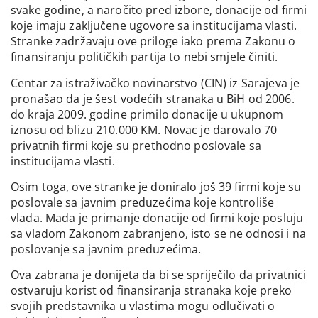
svake godine, a naročito pred izbore, donacije od firmi
koje imaju zaključene ugovore sa institucijama vlasti.
Stranke zadržavaju ove priloge iako prema Zakonu o
finansiranju političkih partija to nebi smjele činiti.
Centar za istraživačko novinarstvo (CIN) iz Sarajeva je
pronašao da je šest vodećih stranaka u BiH od 2006.
do kraja 2009. godine primilo donacije u ukupnom
iznosu od blizu 210.000 KM. Novac je darovalo 70
privatnih firmi koje su prethodno poslovale sa
institucijama vlasti.
Osim toga, ove stranke je doniralo još 39 firmi koje su
poslovale sa javnim preduzećima koje kontroliše
vlada. Mada je primanje donacije od firmi koje posluju
sa vladom Zakonom zabranjeno, isto se ne odnosi i na
poslovanje sa javnim preduzećima.
Ova zabrana je donijeta da bi se spriječilo da privatnici
ostvaruju korist od finansiranja stranaka koje preko
svojih predstavnika u vlastima mogu odlučivati o