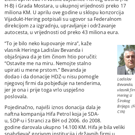
H-B) i Grada Mostara, u ukupnoj vrijednosti preko 17
miliona KM. U aprilu ove godine u sklopu konzorcija
Vijadukt-Hering potpisali su ugovor sa Federalnom
direkcijom za izgradnju, upravljanje i održavanje
autocesta, u vrijednosti od preko 43 miliona eura.
“To je bilo neko kupovanje mira”, kaže
vlasnik Heringa Ladislav Bevanda i
objašnjava da je tim činom htio poručiti:
“Ostavite me na miru. Nemojte stalno
upirati u mene prstom.” Bevanda je
dodao i da donacije HDZ-u nisu pomogle
Ladislav
njegovoj firmi da pobjeđuje na tenderima,
Bevanda,
jer je ona i prije toga vrlo uspješno
vlasnik fi
Hering iz
poslovala.
Širokog
Brijega. (F
Pojedinačno, najviši iznos donacija dala je
CIN)
naftna kompanija Hifa Petrol koja je SDA-
u, SDP-u i Stranci za BiH od 2006. do 2008.
godine darovala ukupno 14.100 KM. Hifa je bila veliki
snabdjevač gorivom institucija i državnih firmi u