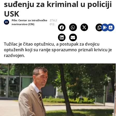
suđenju za kriminal u policiji
USK
Piše:
Centar za istraživačko
27.6.2
novinarstvo (CIN)
012.
Tužilac je čitao optužnicu, a postupak za dvojicu
optuženih koji su ranije sporazumno priznali krivicu je
razdvojen.