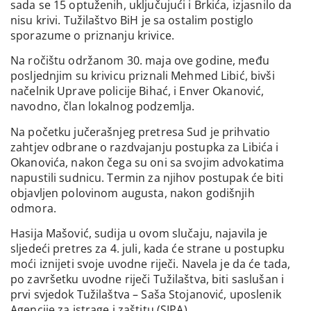
sada se 15 optuženih, uključujući i Brkića, izjasnilo da
nisu krivi. Tužilaštvo BiH je sa ostalim postiglo
sporazume o priznanju krivice.
Na ročištu održanom 30. maja ove godine, među
posljednjim su krivicu priznali Mehmed Libić, bivši
načelnik Uprave policije Bihać, i Enver Okanović,
navodno, član lokalnog podzemlja.
Na početku jučerašnjeg pretresa Sud je prihvatio
zahtjev odbrane o razdvajanju postupka za Libića i
Okanovića, nakon čega su oni sa svojim advokatima
napustili sudnicu. Termin za njihov postupak će biti
objavljen polovinom augusta, nakon godišnjih
odmora.
Hasija Mašović, sudija u ovom slučaju, najavila je
sljedeći pretres za 4. juli, kada će strane u postupku
moći iznijeti svoje uvodne riječi. Navela je da će tada,
po završetku uvodne riječi Tužilaštva, biti saslušan i
prvi svjedok Tužilaštva – Saša Stojanović, uposlenik
Agencije za istrage i zaštitu (SIPA).