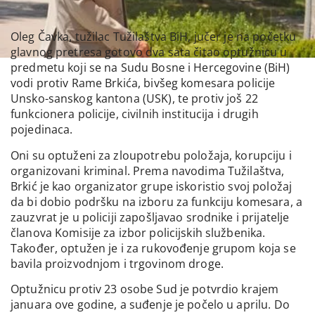
Oleg Čavka, tužilac Tužilaštva BiH, jučer je na početku
glavnog pretresa gotovo dva sata čitao optužnicu u
predmetu koji se na Sudu Bosne i Hercegovine (BiH)
vodi protiv Rame Brkića, bivšeg komesara policije
Unsko-sanskog kantona (USK), te protiv još 22
funkcionera policije, civilnih institucija i drugih
pojedinaca.
Oni su optuženi za zloupotrebu položaja, korupciju i
organizovani kriminal. Prema navodima Tužilaštva,
Brkić je kao organizator grupe iskoristio svoj položaj
da bi dobio podršku na izboru za funkciju komesara, a
zauzvrat je u policiji zapošljavao srodnike i prijatelje
članova Komisije za izbor policijskih službenika.
Također, optužen je i za rukovođenje grupom koja se
bavila proizvodnjom i trgovinom droge.
Optužnicu protiv 23 osobe Sud je potvrdio krajem
januara ove godine, a suđenje je počelo u aprilu. Do