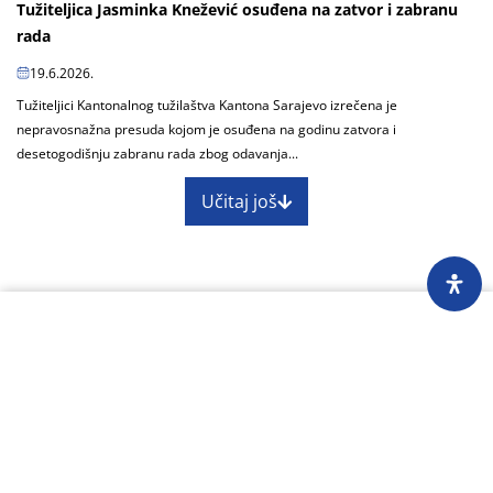
Tužiteljica Jasminka Knežević osuđena na zatvor i zabranu
rada
19.6.2026.
Tužiteljici Kantonalnog tužilaštva Kantona Sarajevo izrečena je
nepravosnažna presuda kojom je osuđena na godinu zatvora i
desetogodišnju zabranu rada zbog odavanja...
Učitaj još
O nama
Impressum
Skupština
Godišnji izvještaj
Nagrade
Kontakti