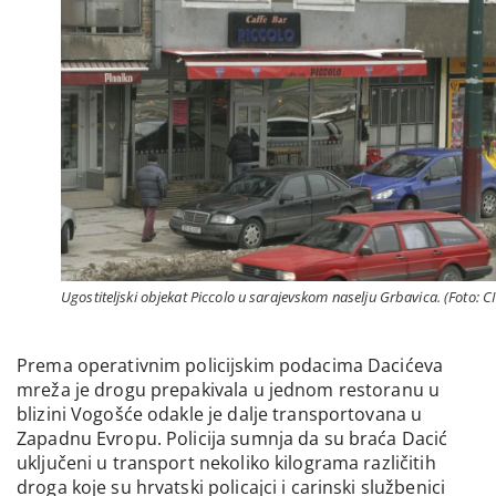
Ugostiteljski objekat Piccolo u sarajevskom naselju Grbavica. (Foto: C
Prema operativnim policijskim podacima Dacićeva
mreža je drogu prepakivala u jednom restoranu u
blizini Vogošće odakle je dalje transportovana u
Zapadnu Evropu. Policija sumnja da su braća Dacić
uključeni u transport nekoliko kilograma različitih
droga koje su hrvatski policajci i carinski službenici