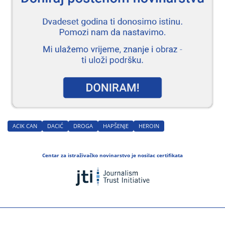
ACIK CAN
DACIĆ
DROGA
HAPŠENJE
HEROIN
Centar za istraživačko novinarstvo je nosilac certifikata