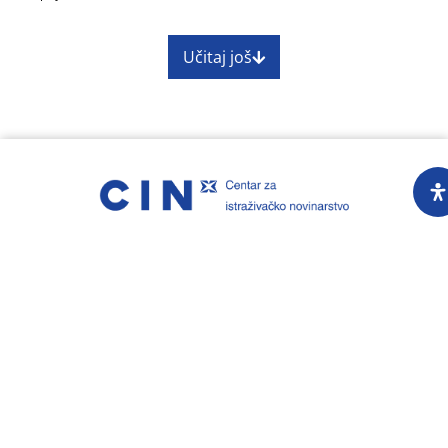
Učitaj još
O nama
Impressum
Skupština
Godišnji izvještaj
Nagrade
Kontakti
Preuzimanje sadržaja Centra za istraživačko
novinarstvo dopušteno je uz obavezno navođenje
izvora www.cin.ba