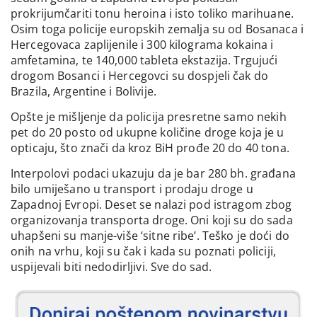
prokrijumčariti tonu heroina i isto toliko marihuane.
Osim toga policije europskih zemalja su od Bosanaca i
Hercegovaca zaplijenile i 300 kilograma kokaina i
amfetamina, te 140,000 tableta ekstazija. Trgujući
drogom Bosanci i Hercegovci su dospjeli čak do
Brazila, Argentine i Bolivije.
Opšte je mišljenje da policija presretne samo nekih
pet do 20 posto od ukupne količine droge koja je u
opticaju, što znači da kroz BiH prođe 20 do 40 tona.
Interpolovi podaci ukazuju da je bar 280 bh. građana
bilo umiješano u transport i prodaju droge u
Zapadnoj Evropi. Deset se nalazi pod istragom zbog
organizovanja transporta droge. Oni koji su do sada
uhapšeni su manje-više ‘sitne ribe’. Teško je doći do
onih na vrhu, koji su čak i kada su poznati policiji,
uspijevali biti nedodirljivi. Sve do sad.