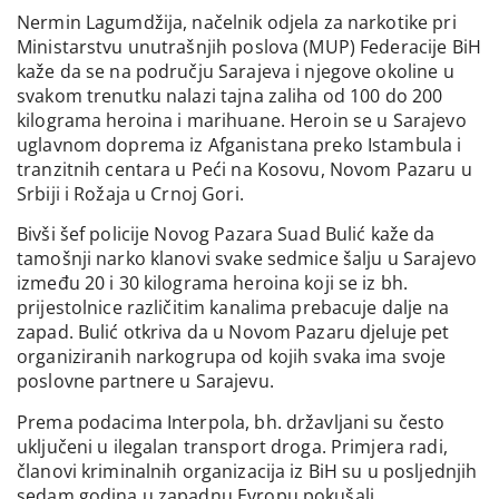
Nermin Lagumdžija, načelnik odjela za narkotike pri
Ministarstvu unutrašnjih poslova (MUP) Federacije BiH
kaže da se na području Sarajeva i njegove okoline u
svakom trenutku nalazi tajna zaliha od 100 do 200
kilograma heroina i marihuane. Heroin se u Sarajevo
uglavnom doprema iz Afganistana preko Istambula i
tranzitnih centara u Peći na Kosovu, Novom Pazaru u
Srbiji i Rožaja u Crnoj Gori.
Bivši šef policije Novog Pazara Suad Bulić kaže da
tamošnji narko klanovi svake sedmice šalju u Sarajevo
između 20 i 30 kilograma heroina koji se iz bh.
prijestolnice različitim kanalima prebacuje dalje na
zapad. Bulić otkriva da u Novom Pazaru djeluje pet
organiziranih narkogrupa od kojih svaka ima svoje
poslovne partnere u Sarajevu.
Prema podacima Interpola, bh. državljani su često
uključeni u ilegalan transport droga. Primjera radi,
članovi kriminalnih organizacija iz BiH su u posljednjih
sedam godina u zapadnu Evropu pokušali