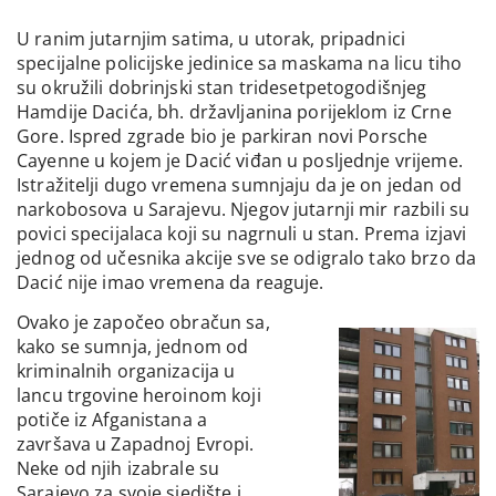
U ranim jutarnjim satima, u utorak, pripadnici
specijalne policijske jedinice sa maskama na licu tiho
su okružili dobrinjski stan tridesetpetogodišnjeg
Hamdije Dacića, bh. državljanina porijeklom iz Crne
Gore. Ispred zgrade bio je parkiran novi Porsche
Cayenne u kojem je Dacić viđan u posljednje vrijeme.
Istražitelji dugo vremena sumnjaju da je on jedan od
narkobosova u Sarajevu. Njegov jutarnji mir razbili su
povici specijalaca koji su nagrnuli u stan. Prema izjavi
jednog od učesnika akcije sve se odigralo tako brzo da
Dacić nije imao vremena da reaguje.
Ovako je započeo obračun sa,
kako se sumnja, jednom od
kriminalnih organizacija u
lancu trgovine heroinom koji
potiče iz Afganistana a
završava u Zapadnoj Evropi.
Neke od njih izabrale su
Sarajevo za svoje sjedište i