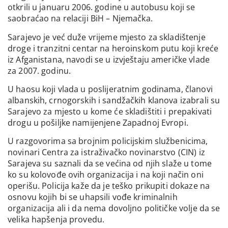
otkrili u januaru 2006. godine u autobusu koji se
saobraćao na relaciji BiH – Njemačka.
Sarajevo je već duže vrijeme mjesto za skladištenje
droge i tranzitni centar na heroinskom putu koji kreće
iz Afganistana, navodi se u izvještaju američke vlade
za 2007. godinu.
U haosu koji vlada u poslijeratnim godinama, članovi
albanskih, crnogorskih i sandžačkih klanova izabrali su
Sarajevo za mjesto u kome će skladištiti i prepakivati
drogu u pošiljke namijenjene Zapadnoj Evropi.
U razgovorima sa brojnim policijskim službenicima,
novinari Centra za istraživačko novinarstvo (CIN) iz
Sarajeva su saznali da se većina od njih slaže u tome
ko su kolovođe ovih organizacija i na koji način oni
operišu. Policija kaže da je teško prikupiti dokaze na
osnovu kojih bi se uhapsili vođe kriminalnih
organizacija ali i da nema dovoljno političke volje da se
velika hapšenja provedu.