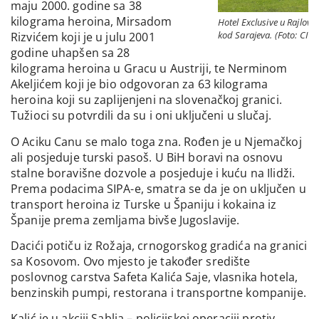
maju 2000. godine sa 38
kilograma heroina, Mirsadom
Hotel Exclusive u Rajlovc
kod Sarajeva. (Foto: CIN)
Rizvićem koji je u julu 2001
godine uhapšen sa 28
kilograma heroina u Gracu u Austriji, te Nerminom
Akeljićem koji je bio odgovoran za 63 kilograma
heroina koji su zaplijenjeni na slovenačkoj granici.
Tužioci su potvrdili da su i oni uključeni u slučaj.
O Aciku Canu se malo toga zna. Rođen je u Njemačkoj
ali posjeduje turski pasoš. U BiH boravi na osnovu
stalne boravišne dozvole a posjeduje i kuću na Ilidži.
Prema podacima SIPA-e, smatra se da je on uključen u
transport heroina iz Turske u Španiju i kokaina iz
Španije prema zemljama bivše Jugoslavije.
Dacići potiču iz Rožaja, crnogorskog gradića na granici
sa Kosovom. Ovo mjesto je također središte
poslovnog carstva Safeta Kalića Saje, vlasnika hotela,
benzinskih pumpi, restorana i transportne kompanije.
Kalić je u akciji Sablja – policijskoj operaciji protiv