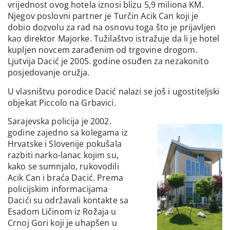
vrijednost ovog hotela iznosi blizu 5,9 miliona KM.
Njegov poslovni partner je Turčin Acik Can koji je
dobio dozvolu za rad na osnovu toga što je prijavljen
kao direktor Majorke. Tužilaštvo istražuje da li je hotel
kupljen novcem zarađenim od trgovine drogom.
Ljutvija Dacić je 2005. godine osuđen za nezakonito
posjedovanje oružja.
U vlasništvu porodice Dacić nalazi se još i ugostiteljski
objekat Piccolo na Grbavici.
Sarajevska policija je 2002.
godine zajedno sa kolegama iz
Hrvatske i Slovenije pokušala
razbiti narko-lanac kojim su,
kako se sumnjalo, rukovodili
Acik Can i braća Dacić. Prema
policijskim informacijama
Dacići su održavali kontakte sa
Esadom Ličinom iz Rožaja u
Crnoj Gori koji je uhapšen u