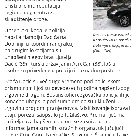
priskrbile mu reputaciju
regionalnog centra za
skladištenje droge.
U trenutku kada je policija
Dacićev porše ispred zg
hapsila Hamdiju Dacića na
u sarajevskom naselju
Dobrinji, u koordiniranoj akciji
Dobrinja u kojoj je uhapš
na drugim lokacijama su
(Foto: CIN)
uhapšeni njegov brat Ljutvija
Dacić (39) i turski državljanin Acik Can (38). Još tri
osobe su privedene u policiju i naknadno puštene.
Braća Dacić su već dugo vremena pod policijskom
prismotrom i još su devedesetih godina hapšeni zbog
trgovine drogom. Bosanskohercegovačka policija ih je
konačno uhapsila pod sumnjom da su uključeni u
trgovinu drogom, pranje novca, falsifikovanje isprava i
utaju poreza, saopštilo je tužilaštvo. Prema riječima
tužitelja ova hapšenja djelom se zasnivaju i na
informacijama stranih istražnih organa, uključujući
one iz Crne Gore, Njemačke, Slovenije, Španije i Italije.