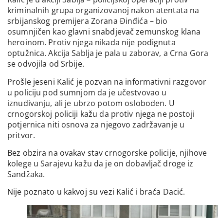
kriminalnih grupa organizovanoj nakon atentata na
srbijanskog premijera Zorana Đinđića – bio
osumnjičen kao glavni snabdjevač zemunskog klana
heroinom. Protiv njega nikada nije podignuta
optužnica. Akcija Sablja je pala u zaborav, a Crna Gora
se odvojila od Srbije.
Prošle jeseni Kalić je pozvan na informativni razgovor
u policiju pod sumnjom da je učestvovao u
iznuđivanju, ali je ubrzo potom oslobođen. U
crnogorskoj policiji kažu da protiv njega ne postoji
potjernica niti osnova za njegovo zadržavanje u
pritvor.
Bez obzira na ovakav stav crnogorske policije, njihove
kolege u Sarajevu kažu da je on dobavljač droge iz
Sandžaka.
Nije poznato u kakvoj su vezi Kalić i braća Dacić.