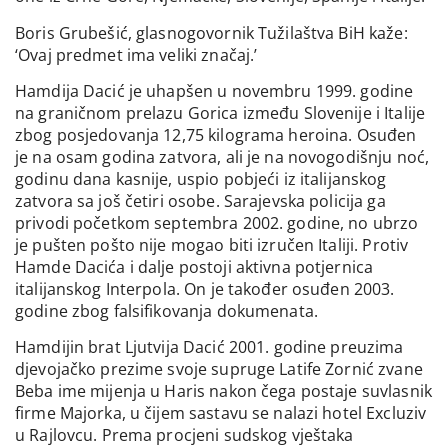
Boris Grubešić, glasnogovornik Tužilaštva BiH kaže:
‘Ovaj predmet ima veliki značaj.’
Hamdija Dacić je uhapšen u novembru 1999. godine
na graničnom prelazu Gorica između Slovenije i Italije
zbog posjedovanja 12,75 kilograma heroina. Osuđen
je na osam godina zatvora, ali je na novogodišnju noć,
godinu dana kasnije, uspio pobjeći iz italijanskog
zatvora sa još četiri osobe. Sarajevska policija ga
privodi početkom septembra 2002. godine, no ubrzo
je pušten pošto nije mogao biti izručen Italiji. Protiv
Hamde Dacića i dalje postoji aktivna potjernica
italijanskog Interpola. On je također osuđen 2003.
godine zbog falsifikovanja dokumenata.
Hamdijin brat Ljutvija Dacić 2001. godine preuzima
djevojačko prezime svoje supruge Latife Zornić zvane
Beba ime mijenja u Haris nakon čega postaje suvlasnik
firme Majorka, u čijem sastavu se nalazi hotel Excluziv
u Rajlovcu. Prema procjeni sudskog vještaka