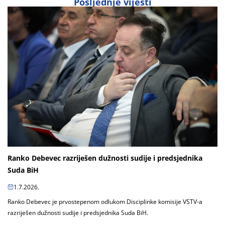
Posljednje vijesti
Ranko Debevec razriješen dužnosti sudije i predsjednika
Suda BiH
1.7.2026.
Ranko Debevec je prvostepenom odlukom Disciplinke komisije VSTV-a
razriješen dužnosti sudije i predsjednika Suda BiH.