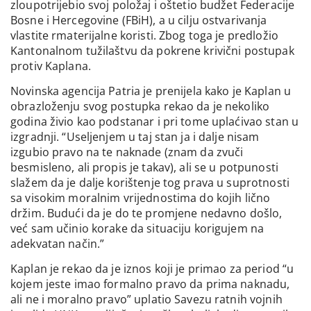
zloupotrijebio svoj položaj i oštetio budžet Federacije
Bosne i Hercegovine (FBiH), a u cilju ostvarivanja
vlastite rmaterijalne koristi. Zbog toga je predložio
Kantonalnom tužilaštvu da pokrene krivični postupak
protiv Kaplana.
Novinska agencija Patria je prenijela kako je Kaplan u
obrazloženju svog postupka rekao da je nekoliko
godina živio kao podstanar i pri tome uplaćivao stan u
izgradnji. “Useljenjem u taj stan ja i dalje nisam
izgubio pravo na te naknade (znam da zvuči
besmisleno, ali propis je takav), ali se u potpunosti
slažem da je dalje korištenje tog prava u suprotnosti
sa visokim moralnim vrijednostima do kojih lično
držim. Budući da je do te promjene nedavno došlo,
već sam učinio korake da situaciju korigujem na
adekvatan način.”
Kaplan je rekao da je iznos koji je primao za period “u
kojem jeste imao formalno pravo da prima naknadu,
ali ne i moralno pravo” uplatio Savezu ratnih vojnih