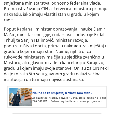
smještena ministarstva, odnosno federalna vlada.
Prema istraživanju CIN-a, četverica ministara primaju
naknadu, iako imaju vlastiti stan u gradu u kojem
rade.
Poput Kaplana i ministar obrazovanja i nauke Damir
Mašić, ministar energije, rudarstva i industrije Erdal
Trhulj te Sanjih Halimović, ministar razvoja,
poduzetništva i obrta, primaju naknadu za smještaj u
gradu u kojem imaju stan. Naime, njih trojica
rukovode ministarstvima čija su sjedišta zvanično u
Mostaru, ali uglavnom rade u kancelariji u Sarajevu,
gradu u kojem imaju svoje stanove. Oni su za CIN rekli
da je to zato što se u glavnom gradu nalazi većina
institucija i da tu imaju najviše sastanaka.
Naknada za smještaj u vlastitom stanu
Za smještaj i troškove života 13 ministara izdvojeno je oko
226.000 KM iz federalnog budžeta. Niko ne provjerava
jesu li troškovi opravdani, pa se zbog toga dešavaju i
zloupotrebe tih privilegija.