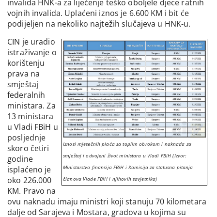
invalida HNK-a za liječenje teško oboljele djece ratnih
vojnih invalida. Uplaćeni iznos je 6.600 KM i bit će
podijeljen na nekoliko najtežih slučajeva u HNK-u.
CIN je uradio
istraživanje o
korištenju
prava na
smještaj
federalnih
ministara. Za
13 ministara
u Vladi FBiH u
posljednje
Iznosi mjesečnih plaća sa toplim obrokom i naknada za
skoro četiri
smještaj i odvojeni život ministara u Vladi FBiH (Izvor:
godine
Ministarstvo finansija FBiH i Komisija za statusna pitanja
isplaćeno je
oko 226.000
članova Vlade FBiH i njihovih savjetnika)
KM. Pravo na
ovu naknadu imaju ministri koji stanuju 70 kilometara
dalje od Sarajeva i Mostara, gradova u kojima su