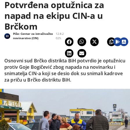
Potvrđena optužnica za
napad na ekipu CIN-a u
Brčkom
Piše:
Centar za istraživačko
12.8.2
novinarstvo (CIN)
025.
Osnovni sud Brčko distrikta BiH potvrdio je optužnicu
protiv Goje Bogičević zbog napada na novinarku i
snimatelja CIN-a koji se desio dok su snimali kadrove
za priču u Brčko distriktu BiH.