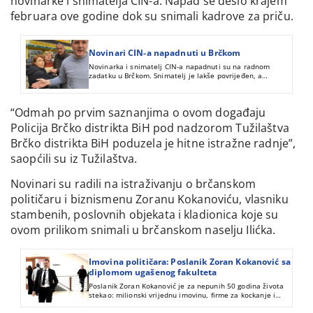
novinarke i snimatelja CIN-a. Napad se desio krajem
februara ove godine dok su snimali kadrove za priču.
Novinari CIN-a napadnuti u Brčkom
Novinarka i snimatelj CIN-a napadnuti su na radnom
zadatku u Brčkom. Snimatelj je lakše povrijeđen, a
napadači su pušteni nakon davanja iskaza policiji.
“Odmah po prvim saznanjima o ovom događaju
Policija Brčko distrikta BiH pod nadzorom Tužilaštva
Brčko distrikta BiH poduzela je hitne istražne radnje”,
saopćili su iz Tužilaštva.
Novinari su radili na istraživanju o brčanskom
političaru i biznismenu Zoranu Kokanoviću, vlasniku
stambenih, poslovnih objekata i kladionica koje su
ovom prilikom snimali u brčanskom naselju Ilićka.
Imovina političara: Poslanik Zoran Kokanović sa
diplomom ugašenog fakulteta
Poslanik Zoran Kokanović je za nepunih 50 godina života
stekao: milionski vrijednu imovinu, firme za kockanje i
klađenje, eksploataciju riječnog materijala, diplomu