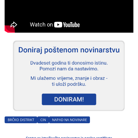
BRČKO DISTRIKT
CIN
NAPAD NA NOVINARE
Centar za istraživačko novinarstvo je nosilac certifikata