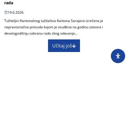
rada
19.6.2026.
Tužiteljici Kantonalnog tužilaštva Kantona Sarajevo izrečena je
nepravosnažna presuda kojom je osuđena na godinu zatvora i
desetogodišnju zabranu rada zbog odavanja...
Učitaj još
O nama
Impressum
Skupština
Godišnji izvještaj
Nagrade
Kontakti