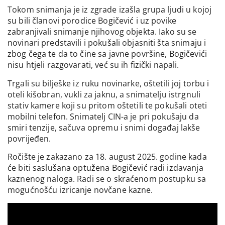
fakulteta koji više ne postoji i presudu za nasilje u
porodici.
Tokom snimanja je iz zgrade izašla grupa ljudi u kojoj
su bili članovi porodice Bogičević i uz povike
zabranjivali snimanje njihovog objekta. Iako su se
novinari predstavili i pokušali objasniti šta snimaju i
zbog čega te da to čine sa javne površine, Bogičevići
nisu htjeli razgovarati, već su ih fizički napali.
Trgali su bilješke iz ruku novinarke, oštetili joj torbu i
oteli kišobran, vukli za jaknu, a snimatelju istrgnuli
stativ kamere koji su pritom oštetili te pokušali oteti
mobilni telefon. Snimatelj CIN-a je pri pokušaju da
smiri tenzije, sačuva opremu i snimi događaj lakše
povrijeđen.
Ročište je zakazano za 18. august 2025. godine kada
će biti saslušana optužena Bogičević radi izdavanja
kaznenog naloga. Radi se o skraćenom postupku sa
mogućnošću izricanje novčane kazne.