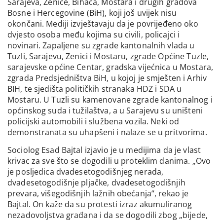
Sarajeva, Zenice, Bihaća, Mostara i drugih gradova
Bosne i Hercegovine (BiH), koji još uvijek nisu
okončani. Mediji izvještavaju da je povrijeđeno oko
dvjesto osoba među kojima su civili, policajci i
novinari. Zapaljene su zgrade kantonalnih vlada u
Tuzli, Sarajevu, Zenici i Mostaru, zgrade Općine Tuzle,
sarajevske općine Centar, gradska vijećnica u Mostara,
zgrada Predsjedništva BiH, u kojoj je smješten i Arhiv
BIH, te sjedišta političkih stranaka HDZ i SDA u
Mostaru. U Tuzli su kamenovane zgrade kantonalnog i
općinskog suda i tužilaštva, a u Sarajevu su uništeni
policijski automobili i službena vozila. Neki od
demonstranata su uhapšeni i nalaze se u pritvorima.
Sociolog Esad Bajtal izjavio je u medijima da je vlast
krivac za sve što se dogodili u proteklim danima. „Ovo
je posljedica dvadesetogodišnjeg nerada,
dvadesetogodišnje pljačke, dvadesetogodišnjih
prevara, višegodišnjih lažnih obećanja“, rekao je
Bajtal. On kaže da su protesti izraz akumuliranog
nezadovoljstva građana i da se dogodili zbog „bijede,