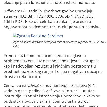
ukidanje plaća funkcionera nakon isteka mandata.
Državom BiH zadnjih dvadeset godina upravljaju
stranke HDZ BiH, HDZ 1990, SDA, SDP, SNSD, SDS,
SBiH i PDP. Niko od čelnika stranka nije preuzeo
odgovornost za demonstracije, niti ponudio ostavku.
Zgrada Vlade Kantona Sarajevo tokom protesta u petak 07. 2. 2014. (
CIN)
Prema službenim podacima jedan od glavnih
problema u zemlji uz nezaposlenost jeste i korupcija
kao i nedovoljan rezultat u krivičnim postupcima u
predmetima visokog ranga. To ima negativan uticaj na
društvo i ekonomiju.
Centar za istraživačko novinarstvo iz Sarajeva (CIN)
zadnjih deset godina izvještava o korupciji unutar
institucija. Kroz niz istraživanja upozoreno je kako se
budžetski novac na svim nivoima vlasti ne troši
transparentno, postoje zloupotrebe i podjela novca