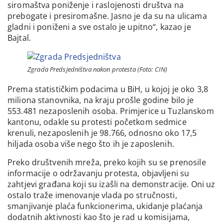
siromaštva poniženje i raslojenosti društva na
prebogate i presiromašne. Jasno je da su na ulicama
gladni i poniženi a sve ostalo je upitno“, kazao je
Bajtal.
Zgrada Predsjedništva nakon protesta (Foto: CIN)
Prema statističkim podacima u BiH, u kojoj je oko 3,8
miliona stanovnika, na kraju prošle godine bilo je
553.481 nezaposlenih osoba. Primjerice u Tuzlanskom
kantonu, odakle su protesti početkom sedmice
krenuli, nezaposlenih je 98.766, odnosno oko 17,5
hiljada osoba više nego što ih je zaposlenih.
Preko društvenih mreža, preko kojih su se prenosile
informacije o održavanju protesta, objavljeni su
zahtjevi građana koji su izašli na demonstracije. Oni uz
ostalo traže imenovanje vlada po stručnosti,
smanjivanje plaća funkcionerima, ukidanje plaćanja
dodatnih aktivnosti kao što je rad u komisijama,