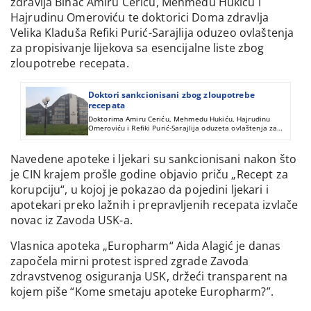
zdravlja Bihać Amiru Ceriću, Mehmedu Hukiću i
Hajrudinu Omeroviću te doktorici Doma zdravlja
Velika Kladuša Refiki Purić-Sarajlija oduzeo ovlaštenja
za propisivanje lijekova sa esencijalne liste zbog
zloupotrebe recepata.
Doktori sankcionisani zbog zloupotrebe
recepata
Doktorima Amiru Ceriću, Mehmedu Hukiću, Hajrudinu
Omeroviću i Refiki Purić-Sarajlija oduzeta ovlaštenja za
propisivanje lijekova sa esencijalne liste zbog zloupotrebe
recepata.
Navedene apoteke i ljekari su sankcionisani nakon što
je CIN krajem prošle godine objavio priču „Recept za
korupciju“, u kojoj je pokazao da pojedini ljekari i
apotekari preko lažnih i prepravljenih recepata izvlače
novac iz Zavoda USK-a.
Vlasnica apoteka „Europharm“ Aida Alagić je danas
započela mirni protest ispred zgrade Zavoda
zdravstvenog osiguranja USK, držeći transparent na
kojem piše “Kome smetaju apoteke Europharm?”.