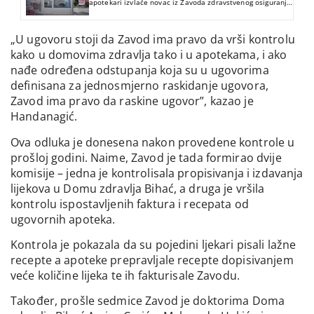
apotekari izvlače novac iz Zavoda zdravstvenog osiguranja
USK-a.
„U ugovoru stoji da Zavod ima pravo da vrši kontrolu
kako u domovima zdravlja tako i u apotekama, i ako
nađe određena odstupanja koja su u ugovorima
definisana za jednosmjerno raskidanje ugovora,
Zavod ima pravo da raskine ugovor”, kazao je
Handanagić.
Ova odluka je donesena nakon provedene kontrole u
prošloj godini. Naime, Zavod je tada formirao dvije
komisije – jedna je kontrolisala propisivanja i izdavanja
lijekova u Domu zdravlja Bihać, a druga je vršila
kontrolu ispostavljenih faktura i recepata od
ugovornih apoteka.
Kontrola je pokazala da su pojedini ljekari pisali lažne
recepte a apoteke prepravljale recepte dopisivanjem
veće količine lijeka te ih fakturisale Zavodu.
Također, prošle sedmice Zavod je doktorima Doma