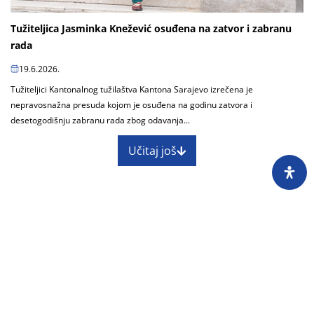
Tužiteljica Jasminka Knežević osuđena na zatvor i zabranu
rada
19.6.2026.
Tužiteljici Kantonalnog tužilaštva Kantona Sarajevo izrečena je
nepravosnažna presuda kojom je osuđena na godinu zatvora i
desetogodišnju zabranu rada zbog odavanja...
Učitaj još
O nama
Impressum
Skupština
Godišnji izvještaj
Nagrade
Kontakti