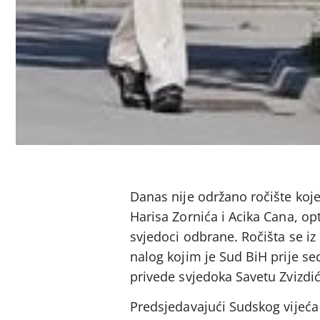
Danas nije održano ročište koj
Harisa Zornića i Acika Cana, op
svjedoci odbrane. Ročišta se iz
nalog kojim je Sud BiH prije se
privede svjedoka Savetu Zvizdić
Predsjedavajući Sudskog vijeća 