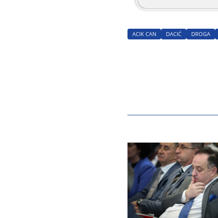
ACIK CAN
DACIĆ
DROGA