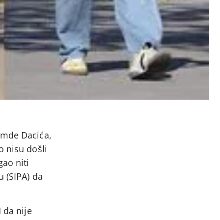
Hamde Dacića,
o nisu došli
ao niti
u (SIPA) da
 da nije