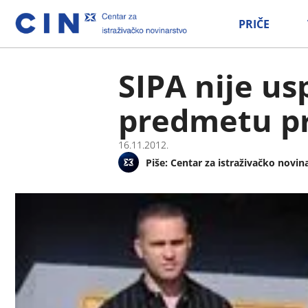
PRIČE
SIPA nije us
predmetu pr
16.11.2012.
Piše:
Centar za istraživačko novin