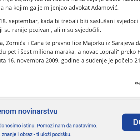
 a na kojim ga je mijenjao advokat Adamović.
 18. septembar, kada bi trebali biti saslušani svjedoc
 su ranije pozivani, ali nisu svjedočili.
a, Zornića i Cana te pravno lice Majorku iz Sarajeva d
u pet i šest miliona maraka, a novac „oprali“ preko 
uta 16. novembra 2009. godine a suđenje je počelo 21
Obj