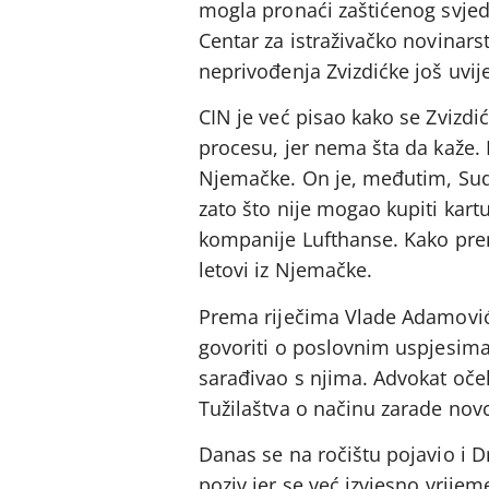
mogla pronaći zaštićenog svjedo
Centar za istraživačko novinars
neprivođenja Zvizdićke još uvij
CIN je već pisao kako se Zvizdić
procesu, jer nema šta da kaže. 
Njemačke. On je, međutim, Sudu
zato što nije mogao kupiti kar
kompanije Lufthanse. Kako pren
letovi iz Njemačke.
Prema riječima Vlade Adamović
govoriti o poslovnim uspjesima
sarađivao s njima. Advokat oče
Tužilaštva o načinu zarade novc
Danas se na ročištu pojavio i 
poziv jer se već izvjesno vrije