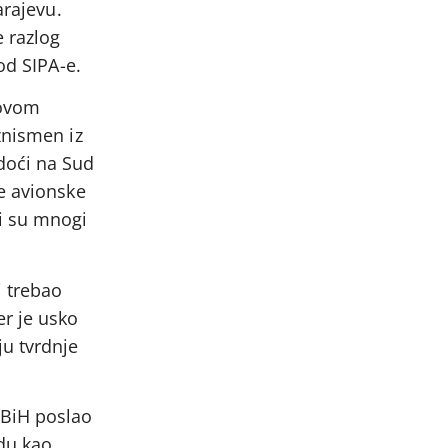
arajevu.
e razlog
od SIPA-e.
 ovom
znismen iz
doći na Sud
e avionske
ni su mnogi
 trebao
er je usko
u tvrdnje
 BiH poslao
adu kao