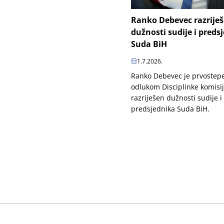
Ranko Debevec razrije
dužnosti sudije i preds
Suda BiH
1.7.2026.
Ranko Debevec je prvoste
odlukom Disciplinke komisi
razriješen dužnosti sudije i
predsjednika Suda BiH.