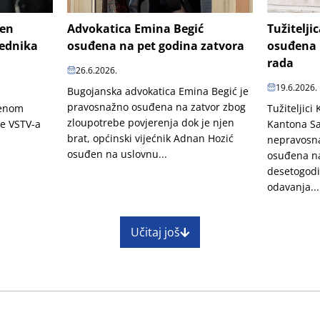
šen
Advokatica Emina Begić
Tužitelji
jednika
osuđena na pet godina zatvora
osuđena 
rada
26.6.2026.
19.6.2026.
Bugojanska advokatica Emina Begić je
pravosnažno osuđena na zatvor zbog
penom
Tužiteljici
zloupotrebe povjerenja dok je njen
je VSTV-a
Kantona Sa
brat, općinski vijećnik Adnan Hozić
nepravosn
osuđen na uslovnu...
osuđena na
desetogodi
odavanja...
Učitaj još