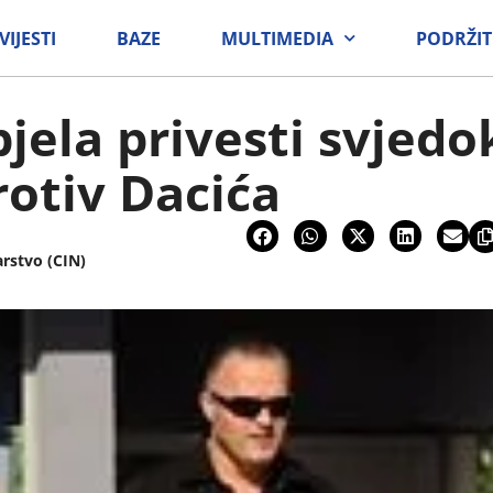
VIJESTI
BAZE
MULTIMEDIA
PODRŽIT
pjela privesti svjedo
otiv Dacića
arstvo (CIN)