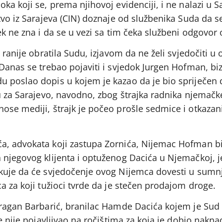
ka koji se, prema njihovoj evidenciji, i ne nalazi u S
tvo iz Sarajeva (CIN) doznaje od službenika Suda da s
ek ne zna i da se u vezi sa tim čeka službeni odgovor 
 ranije obratila Sudu, izjavom da ne želi svjedočiti u
Danas se trebao pojaviti i svjedok Jurgen Hofman, bi
 poslao dopis u kojem je kazao da je bio spriječen 
tu za Sarajevo, navodno, zbog štrajka radnika njemačk
ose mediji, štrajk je počeo prošle sedmice i otkaza
a, advokata koji zastupa Zornića, Nijemac Hofman bi
 njegovog klijenta i optuženog Dacića u Njemačkoj, j
kuje da će svjedočenje ovog Nijemca dovesti u sumnj
a za koji tužioci tvrde da je stečen prodajom droge.
Dragan Barbarić, branilac Hamde Dacića kojem je Sud
me nije pojavljivao na ročištima za koja je dobio nakn