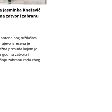
ca Jasminka Knežević
na zatvor i zabranu
 Kantonalnog tužilaštva
rajevo izrečena je
ažna presuda kojom je
 godinu zatvora i
šnju zabranu rada zbog