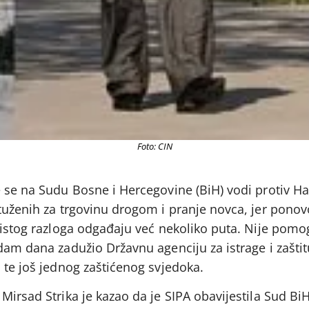
Foto: CIN
e se na Sudu Bosne i Hercegovine (BiH) vodi protiv 
tuženih za trgovinu drogom i pranje novca, jer ponov
 istog razloga odgađaju već nekoliko puta. Nije pomog
dam dana zadužio Državnu agenciju za istrage i zaštit
 te još jednog zaštićenog svjedoka.
Mirsad Strika je kazao da je SIPA obavijestila Sud BiH