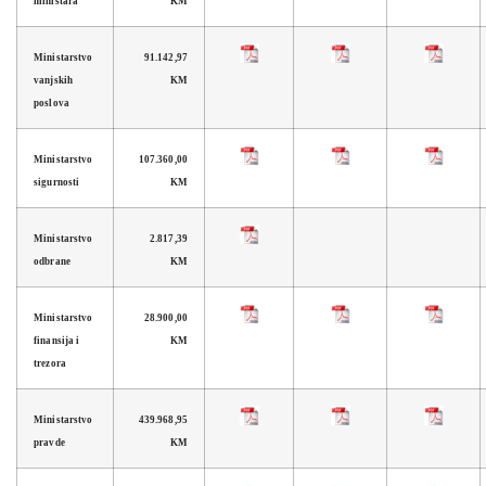
ministara
KM
Ministarstvo
91.142,97
vanjskih
KM
poslova
Ministarstvo
107.360,00
sigurnosti
KM
Ministarstvo
2.817,39
odbrane
KM
Ministarstvo
28.900,00
finansija i
KM
trezora
Ministarstvo
439.968,95
pravde
KM