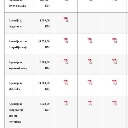
javne nabavke
KM
Agencija za
1.000,00
osiguranje
KM
Agencija za rad
41.850,00
i zapošljavanje
KM
Agencija za
8.900,00
sigurnost hrane
KM
Agencija za
24.060,00
statistiku
KM
Agencija za
8.040,00
unapređenje
KM
stranih
investicija