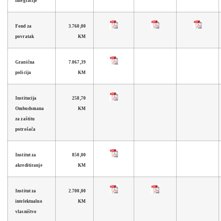
integracije
Fond za
3.760,00
povratak
KM
Granična
7.067,39
policija
KM
Institucija
258,70
Ombudsmana
KM
za zaštitu
potrošača
Institut za
850,00
akreditiranje
KM
Institut za
2.700,00
intelektualno
KM
vlasništvo