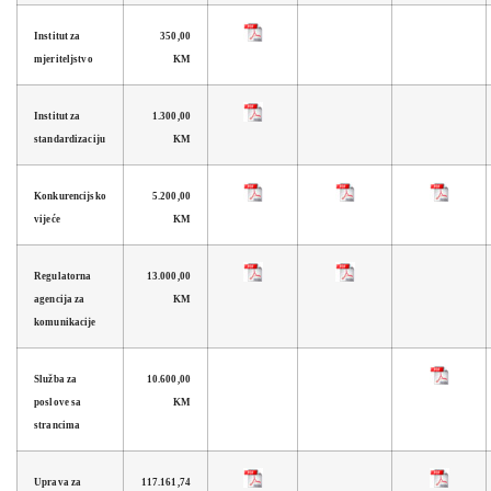
Institut za
350,00
mjeriteljstvo
KM
Institut za
1.300,00
standardizaciju
KM
Konkurencijsko
5.200,00
vijeće
KM
Regulatorna
13.000,00
agencija za
KM
komunikacije
Služba za
10.600,00
poslove sa
KM
strancima
Uprava za
117.161,74