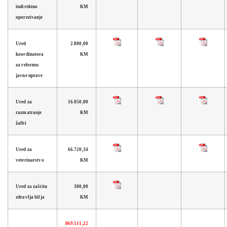
indirektno
KM
oporezivanje
Ured
2.800,00
koordinatora
KM
za reformu
javne uprave
Ured za
16.050,00
razmatranje
KM
žalbi
Ured za
66.720,34
veterinarstvo
KM
Ured za zaštitu
300,00
zdravlja bilja
KM
869.511,22