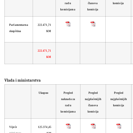
rad u
članova
komisija
komisijama
komisija
Parlamentarna
222.471,71
skupština
KM
222.471,71
KM
Vlada i ministarstva
Ukupno
Pregled
Pregled
Pregled
naknada za
najplaćenijih
najplaćenijih
rad u
članova
komisija
komisijama
komisija
Vijeće
125.374,45