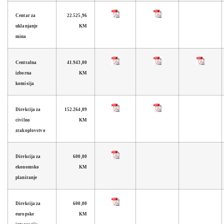
Centar za
22.525,96
uklanjanje
KM
mina
Centralna
41.943,00
izborna
KM
komisija
Direkcija za
152.264,09
civilno
KM
zrakoplovstvo
Direkcija za
600,00
ekonomsko
KM
planiranje
Direkcija za
600,00
europske
KM