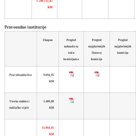
1.596.732,45
KM
Pravosudne institucije
Ukupno
Pregled
Pregled
Pregled
naknada za
najplaćenijih
najplaćenijih
rad u
članova
komisija
komisijama
komisija
Pravobranilaštvo
9.694,95
KM
Visoko sudsko i
1.400,00
tužilačko vijeće
KM
11.094,95
KM