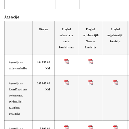
Agencije
Ukupno
Pregled
Pregled
Pregled
naknada za
najplaćenijih
najplaćenijih
rad u
članova
komisija
komisijama
komisija
Agencija za
104.050,00
državnu službu
KM
Agencija za
209.660,00
identifikacione
KM
dokumente,
evidenciju i
razmjenu
podataka
Agencija za
5.900,00