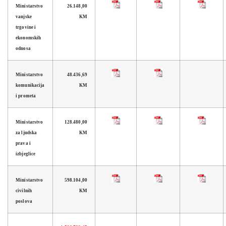
Ministarstvo
26.148,00
vanjske
KM
trgovine i
ekonomskih
odnosa
Ministarstvo
48.436,69
komunikacija
KM
i prometa
Ministarstvo
128.480,00
za ljudska
KM
prava i
izbjeglice
Ministarstvo
598.104,00
civilnih
KM
poslova