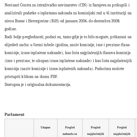
Novinari Centra za istraživačko novinarstvo (CIN) iz Sarajeva su prikupili i
analizirali podatke o isplatama naknada za komisijski rad u 41 instituciji na
nivou Bosne i Hercegovine (BiH) od januara 2006. do decembra 2008.
godine.
Radi bolje preglednosti, podaci su, tamo gdje je to bilo moguće, prikazani na
slijedeći način: u formi tabele (godina, naziv komisije, ime i prezime člana
komisije, iznos isplaćene naknade), kao lista najplaćenijih članova komisija
(ime i prezime, te ukupan iznos isplaćene naknade) i kao lista najplaćenijih
komisija (naziv komisije i iznos isplaćenih naknada). Podacima možete
pristupiti klikom na ikonu PDF.
Dostupna je i originalna dokumentacija.
Parlament
Ukupno
Pregled
Pregled
Pregled
naknada za
najplaćenijih
najplaćenijih