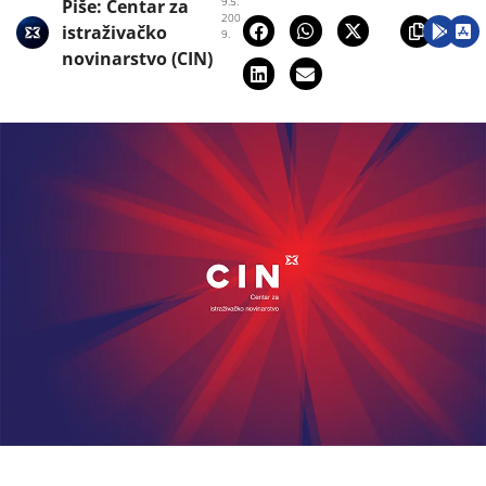
9.5.
Piše:
Centar za
200
istraživačko
9.
novinarstvo (CIN)