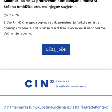
Milionski biznis sa prikrivenim kompanijama ministra
Srđana Amidžića preuzeo njegov savjetnik
7.7.2026.
Srđan Amidžić i njegova supruga su do preuzimanja funkcije ministra
finansija i trezora BiH bili suvlasnici šest firmi s višemilionskim prihodima.
Većinu nije redovno...
Učitaj još
O nama
Impressum
Skupština
Godišnji izvještaj
Nagrade
Kontakti