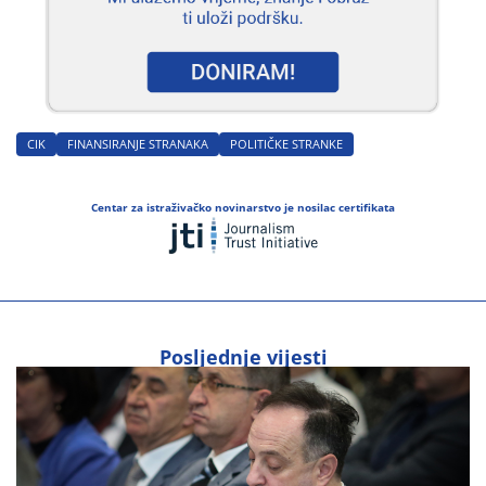
CIK
FINANSIRANJE STRANAKA
POLITIČKE STRANKE
Centar za istraživačko novinarstvo je nosilac certifikata
Posljednje vijesti