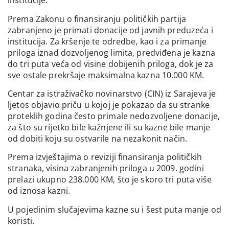
institucije.
Prema Zakonu o finansiranju političkih partija
zabranjeno je primati donacije od javnih preduzeća i
institucija. Za kršenje te odredbe, kao i za primanje
priloga iznad dozvoljenog limita, predviđena je kazna
do tri puta veća od visine dobijenih priloga, dok je za
sve ostale prekršaje maksimalna kazna 10.000 KM.
Centar za istraživačko novinarstvo (CIN) iz Sarajeva je
ljetos objavio priču u kojoj je pokazao da su stranke
proteklih godina često primale nedozvoljene donacije,
za što su rijetko bile kažnjene ili su kazne bile manje
od dobiti koju su ostvarile na nezakonit način.
Prema izvještajima o reviziji finansiranja političkih
stranaka, visina zabranjenih priloga u 2009. godini
prelazi ukupno 238.000 KM, što je skoro tri puta više
od iznosa kazni.
U pojedinim slučajevima kazne su i šest puta manje od
koristi.