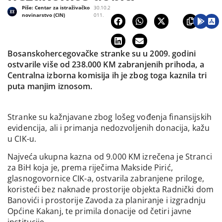
Piše:
Centar za istraživačko
30.10.2
novinarstvo (CIN)
011.
Bosanskohercegovačke stranke su u 2009. godini
ostvarile više od 238.000 KM zabranjenih prihoda, a
Centralna izborna komisija ih je zbog toga kaznila tri
puta manjim iznosom.
Stranke su kažnjavane zbog lošeg vođenja finansijskih
evidencija, ali i primanja nedozvoljenih donacija, kažu
u CIK-u.
Najveća ukupna kazna od 9.000 KM izrečena je Stranci
za BiH koja je, prema riječima Makside Pirić,
glasnogovornice CIK-a, ostvarila zabranjene priloge,
koristeći bez naknade prostorije objekta Radnički dom
Banovići i prostorije Zavoda za planiranje i izgradnju
Općine Kakanj, te primila donacije od četiri javne