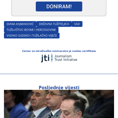
DIANA KAJMAKOVIĆ
DRŽAVNA TUŽITELJICA
SAD
TUŽILAŠTVO BOSNE I HERCEGOVINE
VISOKO SUDSKO I TUŽILAČKO VIJEĆE
Centar za istraživačko novinarstvo je nosilac certifikata
Posljednje vijesti