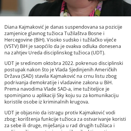
Diana Kajmaković je danas suspendovana sa pozicije
zamjenice glavnog tužioca Tužilaštva Bosne i
Hercegovine (BiH). Visoko sudsko i tužilačko vijeće
(VSTV) BiH je saopćilo da je ovakva odluka donesena
na zahtjev Ureda disciplinskog tužioca (UDT).
UDT je sredinom oktobra 2022. pokrenuo disciplinski
postupak nakon što je Vlada Sjedinjenih Američkih
Država (SAD) stavila Kajmaković na crnu listu zbog
podrivanja demokratije i vladavine zakona u BiH.
Prema navodima Vlade SAD-a, ime tužiteljice je
spominjano u aplikaciji Sky koju su za komunikaciju
koristile osobe iz kriminalnih krugova.
UDT je objasnio da istragu protiv Kajmaković vodi
zbog: korištenja funkcije tužioca za ostvarivanje koristi
za sebe ili druge, miješanja u rad drugih tužilaca i