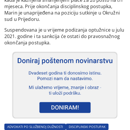
kada je kažnjena smanjenjem plaće za 20 posto na tri
mjeseca. Prije okončanja disciplinskog postupka,
Marin je unaprijeđena na poziciju sutkinje u Okružni
sud u Prijedoru.
Suspendovana je u vrijeme podizanja optužnice u julu
2021. godine i ta sankcija će ostati do pravosnažnog
okončanja postupka.
ADVOKATI PO SLUŽBENOJ DUŽNOSTI
DISCIPLINSKI POSTUPAK