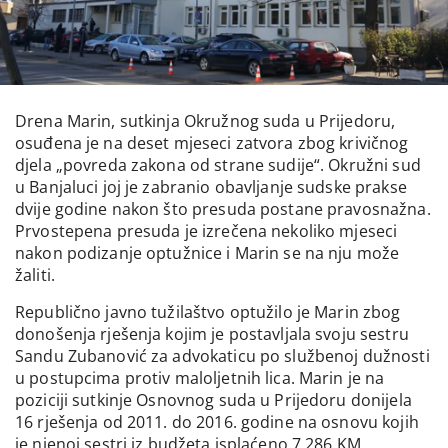
Drena Marin, sutkinja Okružnog suda u Prijedoru,
osuđena je na deset mjeseci zatvora zbog krivičnog
djela „povreda zakona od strane sudije“. Okružni sud
u Banjaluci joj je zabranio obavljanje sudske prakse
dvije godine nakon što presuda postane pravosnažna.
Prvostepena presuda je izrečena nekoliko mjeseci
nakon podizanje optužnice i Marin se na nju može
žaliti.
Republično javno tužilaštvo optužilo je Marin zbog
donošenja rješenja kojim je postavljala svoju sestru
Sandu Zubanović za advokaticu po službenoj dužnosti
u postupcima protiv maloljetnih lica. Marin je na
poziciji sutkinje Osnovnog suda u Prijedoru donijela
16 rješenja od 2011. do 2016. godine na osnovu kojih
je njenoj sestri iz budžeta isplaćeno 7.286 KM.