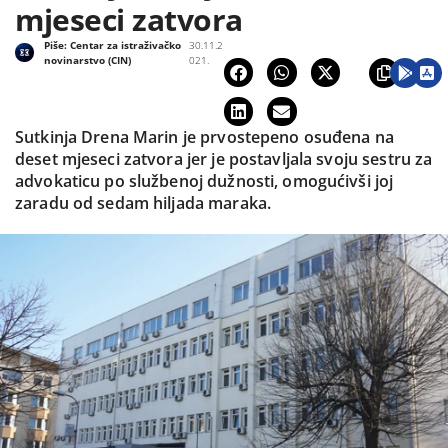
mjeseci zatvora
Piše:
Centar za istraživačko
30.11.2
novinarstvo (CIN)
021.
Sutkinja Drena Marin je prvostepeno osuđena na
deset mjeseci zatvora jer je postavljala svoju sestru za
advokaticu po službenoj dužnosti, omogućivši joj
zaradu od sedam hiljada maraka.