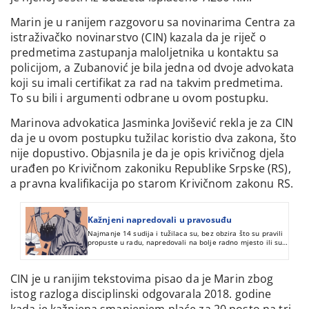
Marin je u ranijem razgovoru sa novinarima Centra za
istraživačko novinarstvo (CIN) kazala da je riječ o
predmetima zastupanja maloljetnika u kontaktu sa
policijom, a Zubanović je bila jedna od dvoje advokata
koji su imali certifikat za rad na takvim predmetima.
To su bili i argumenti odbrane u ovom postupku.
Marinova advokatica Jasminka Jovišević rekla je za CIN
da je u ovom postupku tužilac koristio dva zakona, što
nije dopustivo. Objasnila je da je opis krivičnog djela
urađen po Krivičnom zakoniku Republike Srpske (RS),
a pravna kvalifikacija po starom Krivičnom zakonu RS.
Kažnjeni napredovali u pravosuđu
Najmanje 14 sudija i tužilaca su, bez obzira što su pravili
propuste u radu, napredovali na bolje radno mjesto ili su
obnovili mandat na rukovodećoj poziciji.
CIN je u ranijim tekstovima pisao da je Marin zbog
istog razloga disciplinski odgovarala 2018. godine