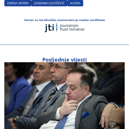
DRENA MARIN
JASMINKA JOVIŠEVIĆ
KAZNA
Centar za istraživačko novinarstvo je nosilac certifikata
Posljednje vijesti