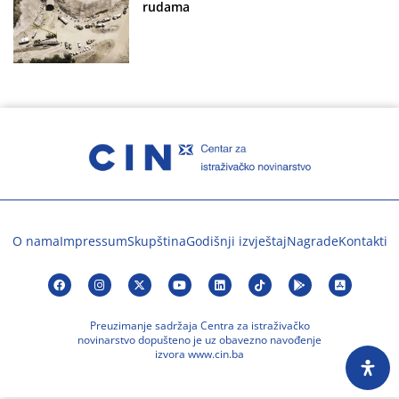
rudama
O nama
Impressum
Skupština
Godišnji izvještaj
Nagrade
Kontakti
Preuzimanje sadržaja Centra za istraživačko
novinarstvo dopušteno je uz obavezno navođenje
izvora www.cin.ba