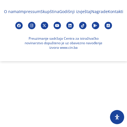
O nama
Impressum
Skupština
Godišnji izvještaj
Nagrade
Kontakti
Preuzimanje sadržaja Centra za istraživačko
novinarstvo dopušteno je uz obavezno navođenje
izvora www.cin.ba