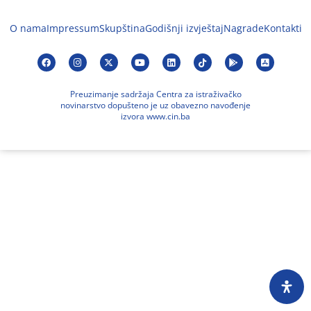
O nama
Impressum
Skupština
Godišnji izvještaj
Nagrade
Kontakti
Preuzimanje sadržaja Centra za istraživačko
novinarstvo dopušteno je uz obavezno navođenje
izvora www.cin.ba