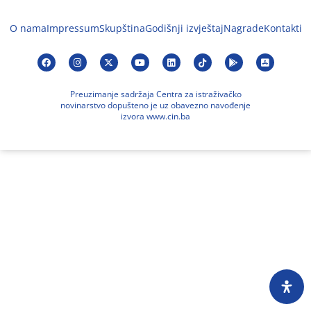
O nama
Impressum
Skupština
Godišnji izvještaj
Nagrade
Kontakti
Preuzimanje sadržaja Centra za istraživačko
novinarstvo dopušteno je uz obavezno navođenje
izvora www.cin.ba