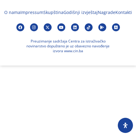
O nama
Impressum
Skupština
Godišnji izvještaj
Nagrade
Kontakti
Preuzimanje sadržaja Centra za istraživačko
novinarstvo dopušteno je uz obavezno navođenje
izvora www.cin.ba