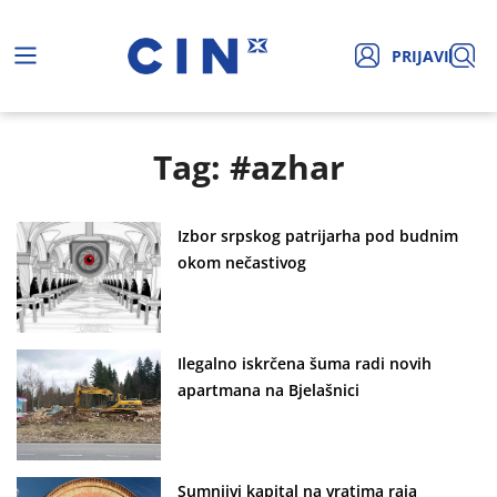
PRIJAVI
Tag: #azhar
Izbor srpskog patrijarha pod budnim
okom nečastivog
Ilegalno iskrčena šuma radi novih
apartmana na Bjelašnici
Sumnjivi kapital na vratima raja