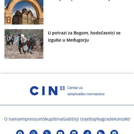
U potrazi za Bogom, hodočasnici se
izgube u Međugorju
O nama
Impressum
Skupština
Godišnji izvještaj
Nagrade
Kontakti