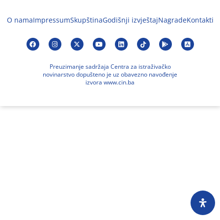
O nama
Impressum
Skupština
Godišnji izvještaj
Nagrade
Kontakti
Preuzimanje sadržaja Centra za istraživačko
novinarstvo dopušteno je uz obavezno navođenje
izvora www.cin.ba