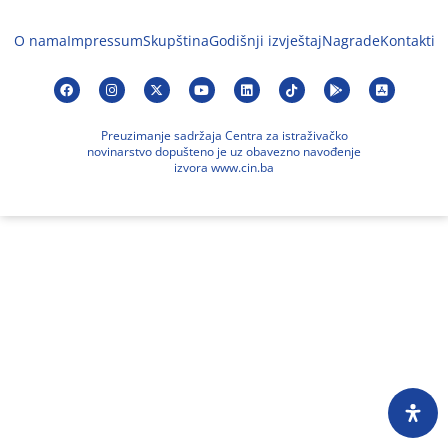
O nama
Impressum
Skupština
Godišnji izvještaj
Nagrade
Kontakti
Preuzimanje sadržaja Centra za istraživačko
novinarstvo dopušteno je uz obavezno navođenje
izvora www.cin.ba