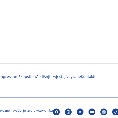
Impressum
Skupština
Godišnji izvještaj
Nagrade
Kontakti
bavezno navođenje izvora www.cin.ba