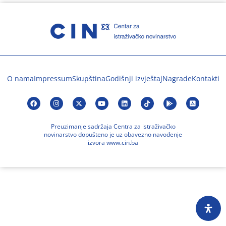
O nama
Impressum
Skupština
Godišnji izvještaj
Nagrade
Kontakti
Preuzimanje sadržaja Centra za istraživačko
novinarstvo dopušteno je uz obavezno navođenje
izvora www.cin.ba