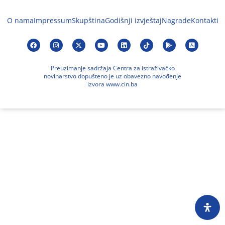
O nama
Impressum
Skupština
Godišnji izvještaj
Nagrade
Kontakti
Preuzimanje sadržaja Centra za istraživačko
novinarstvo dopušteno je uz obavezno navođenje
izvora www.cin.ba