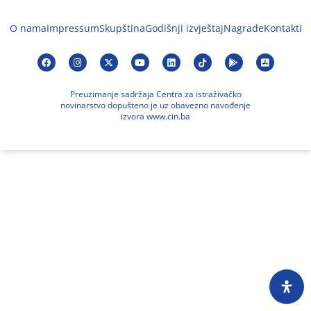
O nama
Impressum
Skupština
Godišnji izvještaj
Nagrade
Kontakti
Preuzimanje sadržaja Centra za istraživačko
novinarstvo dopušteno je uz obavezno navođenje
izvora www.cin.ba