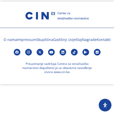
O nama
Impressum
Skupština
Godišnji izvještaj
Nagrade
Kontakti
Preuzimanje sadržaja Centra za istraživačko
novinarstvo dopušteno je uz obavezno navođenje
izvora www.cin.ba