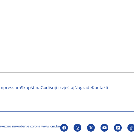
Impressum
Skupština
Godišnji izvještaj
Nagrade
Kontakti
bavezno navođenje izvora www.cin.ba