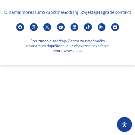
O nama
Impressum
Skupština
Godišnji izvještaj
Nagrade
Kontakti
Preuzimanje sadržaja Centra za istraživačko
novinarstvo dopušteno je uz obavezno navođenje
izvora www.cin.ba